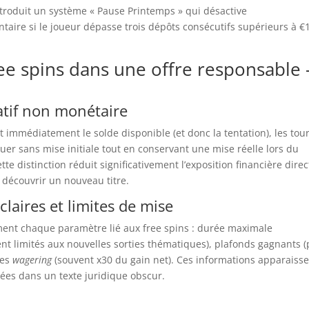
roduit un système « Pause Printemps » qui désactive
ire si le joueur dépasse trois dépôts consécutifs supérieurs à €
ree spins dans une offre responsable 
tif non monétaire
mmédiatement le solde disponible (et donc la tentation), les tou
ouer sans mise initiale tout en conservant une mise réelle lors du
ette distinction réduit significativement l’exposition financière direc
 découvrir un nouveau titre.
laires et limites de mise
ment chaque paramètre lié aux free spins : durée maximale
ent limités aux nouvelles sorties thématiques), plafonds gagnants (
ces
wagering
(souvent x30 du gain net). Ces informations apparaiss
hées dans un texte juridique obscur.