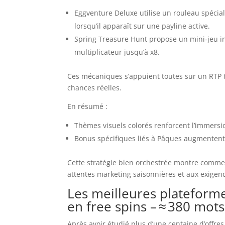
Eggventure Deluxe utilise un rouleau spécia
lorsqu’il apparaît sur une payline active.
Spring Treasure Hunt propose un mini‑jeu i
multiplicateur jusqu’à x8.
Ces mécaniques s’appuient toutes sur un RTP 
chances réelles.
En résumé :
Thèmes visuels colorés renforcent l’immersi
Bonus spécifiques liés à Pâques augmentent l’
Cette stratégie bien orchestrée montre comm
attentes marketing saisonnières et aux exige
Les meilleures plateformes
en free spins – ≈ 380 mots
Après avoir étudié plus d’une centaine d’offres