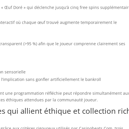
l « Œuf Doré » qui déclenche jusqu’à cinq free spins supplémentai
nteractif où chaque œuf trouvé augmente temporairement le
transparent (>95 %) afin que le joueur comprenne clairement ses
on sensorielle
implication sans gonfler artificiellement le bankroll
ent une programmation réfléchie peut répondre simultanément au
nces éthiques attendues par la communauté joueur.
 qui allient éthique et collection ric
 grâce aux critères rigoureux utilisés par Casinobeats.Com, trois