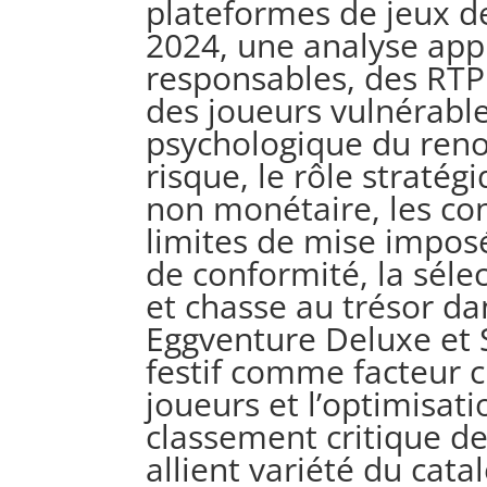
plateformes de jeux d
2024, une analyse app
responsables, des RTP 
des joueurs vulnérable
psychologique du renou
risque, le rôle stratég
non monétaire, les cond
limites de mise impos
de conformité, la sél
et chasse au trésor d
Eggventure Deluxe et S
festif comme facteur 
joueurs et l’optimisati
classement critique de
allient variété du cat