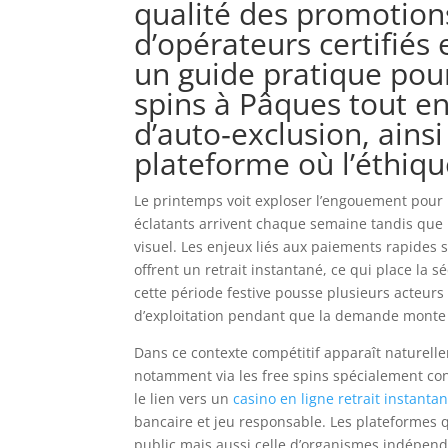
qualité des promotions
d’opérateurs certifiés
un guide pratique pou
spins à Pâques tout en 
d’auto‑exclusion, ainsi
plateforme où l’éthiq
Le printemps voit exploser l’engouement pour 
éclatants arrivent chaque semaine tandis que
visuel. Les enjeux liés aux paiements rapides 
offrent un retrait instantané, ce qui place la 
cette période festive pousse plusieurs acteurs
d’exploitation pendant que la demande monte 
Dans ce contexte compétitif apparaît naturell
notamment via les free spins spécialement conç
le lien vers un
casino en ligne retrait instanta
bancaire et jeu responsable. Les plateformes 
public mais aussi celle d’organismes indépen