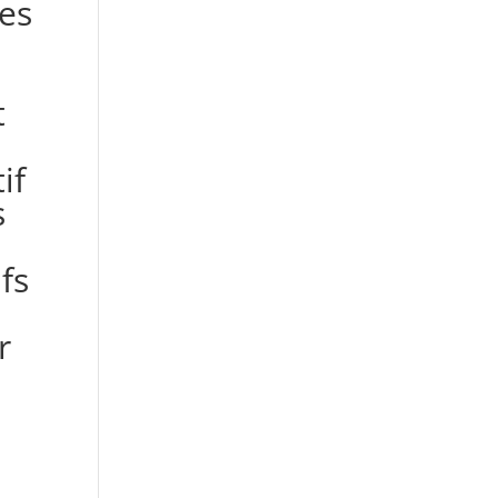
ues
t
if
s
fs
r