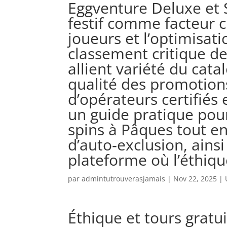
Eggventure Deluxe et S
festif comme facteur 
joueurs et l’optimisati
classement critique de
allient variété du cat
qualité des promotions
d’opérateurs certifiés
un guide pratique pou
spins à Pâques tout en 
d’auto‑exclusion, ainsi
plateforme où l’éthiq
par
admintutrouverasjamais
|
Nov 22, 2025
|
Éthique et tours gratui