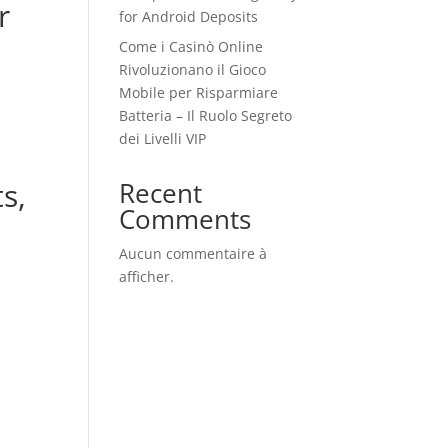
r
for Android Deposits
Come i Casinò Online
Rivoluzionano il Gioco
Mobile per Risparmiare
Batteria – Il Ruolo Segreto
dei Livelli VIP
s,
Recent
Comments
Aucun commentaire à
afficher.