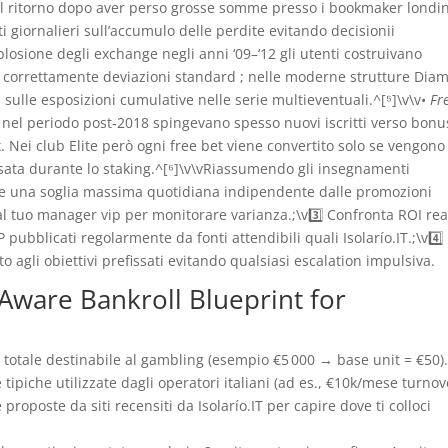
el ritorno dopo aver perso grosse somme presso i bookmaker londin
iornalieri sull’accumulo delle perdite evitando decision​​​​ii
splosione degli exchange negli anni ‘09–‘12 gli utenti costruivano
correttamente deviazioni standard ; nelle moderne strutture Dia
ulle esposizioni cumulative nelle serie multi­eventuali.^[⁵]\v\v•
Fr
nel periodo post‑2018 spingevano spesso nuovi iscritti verso bonu
​. Nei club Elite però ogni free bet viene convertito solo se vengono
 usata durante lo staking.^[⁶]\v\vRiassumendo gli insegnamenti
mpre una soglia massima quotidiana indipendente dalle promozioni
 dal tuo manager vip per monitorare varianza.;\v3️⃣ Confronta ROI rea
 pubblicati regolarmente da fonti attendibili quali Isolarío.IT.;\v4️⃣
agli obiettivi prefissati evitando qualsiasi escalation impulsiva.
Aware Bankroll Blueprint for
le totale destinabile al gambling (esempio €5 000 → base unit = €50).
ie tipiche utilizzate dagli operatori italiani (ad es., €10k/mese turno
 proposte da siti recensiti da Isolarío.IT per capire dove ti colloci