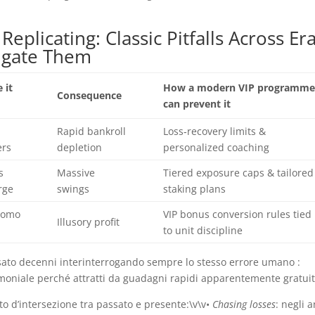
eplicating: Classic Pitfalls Across Er
igate Them
 it
How a modern VIP programm
Consequence
d
can prevent it
Rapid bankroll
Loss‑recovery limits &
ers
depletion
personalized coaching
s
Massive
Tiered exposure caps & tailored
rge
swings
staking plans
romo
VIP bonus conversion rules tied
Illusory profit
to unit discipline
rsato decenni interinterrogando sempre lo stesso errore umano :
rimoniale perché attratti da guadagni rapidi apparentemente gratuit
o d’intersezione tra passato e presente:\v\v•
Chasing losses
: negli 