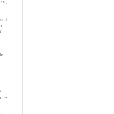
esi ;
mond
ee
s
le
\
ver ⇒