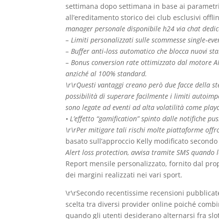
settimana dopo settimana in base ai parametri
all’ereditamento storico dei club esclusivi offli
manager personale disponibile h24 via chat dedica
– Limiti personalizzati sulle scommesse single‑eve
– Buffer anti‐loss automatico che blocca nuovi st
– Bonus conversion rate ottimizzato dal motore AI
anziché al 100% standard.
\r\rQuesti vantaggi creano però due facce della 
possibilità di superare facilmente i limiti auto­
sono legate ad eventi ad alta volatilità come play
• L’effetto “gamification” spinto dalle notifiche p
\r\rPer mitigare tali rischi molte piattaforme off
basato sull’approccio Kelly modificato secondo p
Alert loss protection, avvisa tramite SMS quando l
Report mensile personalizzato, fornito dal pro
dei margini realizzati nei vari sport.
\r\rSecondo recentissime recensioni pubblicate 
scelta tra diversi provider online poiché combi
quando gli utenti desiderano alternarsi fra s