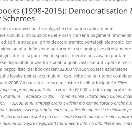
sbooks (1998‑2015): Democratisation 
ty Schemes
erizzato da innovazioni tecnologiche che hanno radicalmente
ive.\u200B L’introduzione del e‑cash consentì pagamenti immediat
ed aprì la strada ai primi depositi tramite portafogli elettronici c
r video ad alta definizione portarono lo streaming live direttamente
 giocatori di seguire eventi sportivi mentre piazzavano puntate
ese disponibili nuove funzionalità quali cash‑out anticipato e merc
nei negozi fisici dei bookmaker.\u200B \n\nCon questa espansione
 sulla loyalty points accumulabili ogni volta che un utente complet
.\u200B Gli operatori crearono così tre livelli principali :\n
Silver –
oppi sui primi pari;\n
Gold – requisito €2 000 → odds migliorate fin
\n
Platinum – requisito €5 000 → commissione ridotta dello 0,05%, acce
ayer.__ \u200B \n\nI vantaggi erano evidenti ma comportavano anche nu
over
doveva essere garantito entro mesi fiscali oppure si rischiavano pe
i giocatori verso stake più consistenti rispetto alla loro reale capacit
riduzioni sul vigore (“vigorish”) tipicamente intorno allo 0%9% nei conte