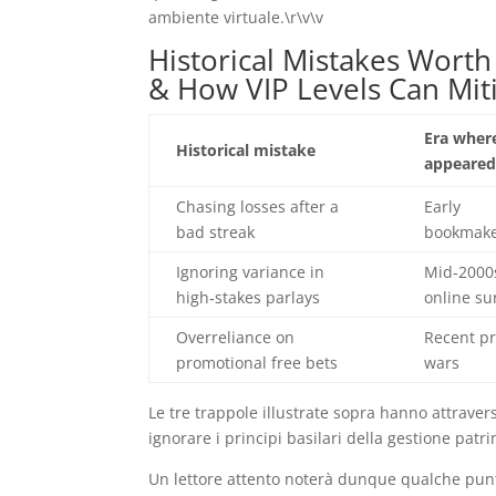
ambiente virtuale.\r\v\v
Historical Mistakes Worth R
& How VIP Levels Can Mit
Era where
Historical mistake
appeare
Chasing losses after a
Early
bad streak
bookmak
Ignoring variance in
Mid‑2000
high‑stakes parlays
online su
Overreliance on
Recent p
promotional free bets
wars
Le tre trappole illustrate sopra hanno attrave
ignorare i principi basilari della gestione pat
Un lettore attento noterà dunque qualche punt