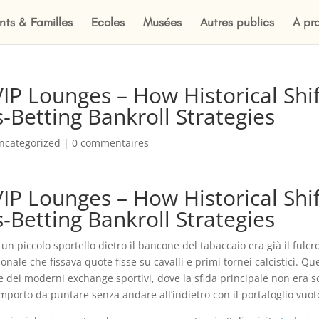
nts & Familles
Ecoles
Musées
Autres publics
A pr
P Lounges – How Historical Shif
Betting Bankroll Strategies
ncategorized
|
0 commentaires
P Lounges – How Historical Shif
Betting Bankroll Strategies
un piccolo sportello dietro il bancone del tabaccaio era già il fulcr
onale che fissava quote fisse su cavalli e primi tornei calcistici. Qu
e dei moderni exchange sportivi, dove la sfida principale non era s
’importo da puntare senza andare all’indietro con il portafoglio vuot