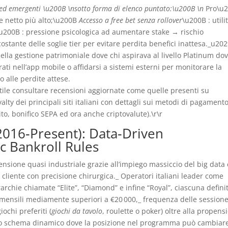
ed emergenti \u200B \nsotto forma di elenco puntato:\u200B \n
Pro\u
 netto più alto;\u200B
Accesso a free bet senza rollover
\u200B : utili
\u200B : pressione psicologica ad aumentare stake → rischio
stante delle soglie tier per evitare perdita benefici inattesa._u20
 della gestione patrimoniale dove chi aspirava al livello Platinum do
ati nell’app mobile o affidarsi a sistemi esterni per monitorare la
o alle perdite attese.
 utile consultare recensioni aggiornate come quelle presenti su
yalty dei principali siti italiani con dettagli sui metodi di pagament
to, bonifico SEPA ed ora anche criptovalute).\r\r
016‑Present): Data‑Driven
c Bankroll Rules
nsione quasi industriale grazie all’impiego massiccio del big data 
un cliente con precisione chirurgica._ Operatori italiani leader come
archie chiamate “Elite”, “Diamond” e infine “Royal”, ciascuna defini
i mensili mediamente superiori a €20 000,_ frequenza delle sessione
ochi preferiti (
giochi da tavolo
, roulette o poker) oltre alla propens
è uno schema dinamico dove la posizione nel programma può cambiar