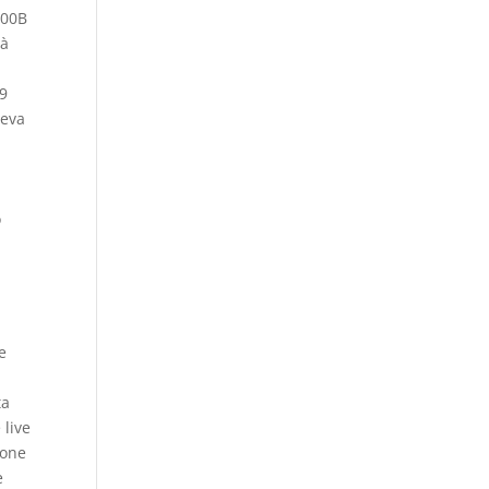
200B
tà
29
veva
o
e
ta
 live
ione
e