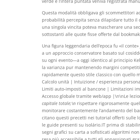
verde e l’intera puntata veniva registrata ma
Questa modalità obbligava gli scommettitori a
probabilità percepita senza dilapidare tutto il
una singola vincita poteva mascherare una sequ
sottostanti alle quote fisse offerte dal bookmak
Una figura leggendaria dell’epoca fu «il conte»
a un approccio conservatore basato sul cosiddett
su ogni evento—a oggi identico al principio Ke
la varianza pur mantenendo margini competitiv
rapidamente questo stile classico con quello
Calcolo unità | Intuizione / esperienza personal
Limiti auto‑imposti al bancone | Limitazioni imp
Accesso globale tramite web/app |\n\nLe lezion
capitale totale;\n
rispettare rigorosamente quel
monitorare costantemente l’andamento del bank
citano questi precetti nei tutorial offerti sull
le guide presenti su Isolário.IT prima di stabili
segni grafici su carta a sofisticati algoritmi no
resa più accessibile a tutti gli appassionati gr