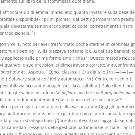
nualmente sul libro delle scommesse quotidiane.
d affrontare un dilemma immediato: quanto investire sulla base de
 capitale disponibile? I primi pionieri del betting impararono presto
ela devastante se non erano stati calcolati correttamente i rischi
er tradizionale.[¹]
 John Wills, noto per aver trasformato poche sterline in centinaia g
o “unit betting”. Wills piazzava soltanto lo 0,02 del suo bankroll t
lly applicato nelle prime forme empiriche.[²] Questo metodo riduc
i quando le sue previsioni si dimostravano corrette.\n\nConfront
 moderno:\n\n| Aspetto | Epoca classica | Era digitale |\n|—|—|—
e | Software statistico / Kelly automatico |\n| Controllo rischio |
ostabili via account manager |\n| Accessibilità | Solo clienti local
i rimaste valide includono :\n
definire una base unit proporzionale a
la unità indipendentemente dalla fiducia nella selezione;\n*
roll per reagire prontamente alla varianza.\n\nOggi gli operatori
e loro piattaforme online; persino gli utenti più esperti consultano s
re la propria strategia base.[³] \n\nIn sintesi il passaggio da sempli
n ha cancellato l’essenza della gestione patrimoniale iniziale – anzi l
azie alla diffusione dell’app mobile dedicata allo sport betting.\n\n