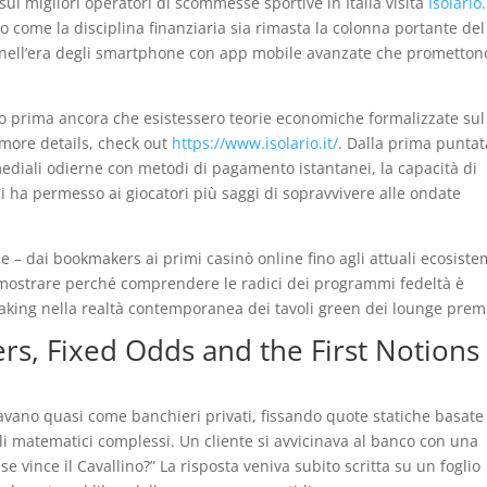
sui migliori operatori di scommesse sportive in Italia visita
Isolario.
no come la disciplina finanziaria sia rimasta la colonna portante del
a nell’era degli smartphone con app mobile avanzate che prometton
o prima ancora che esistessero teorie economiche formalizzate sul
 more details, check out
https://www.isolario.it/
. Dalla prima puntat
ediali odierne con metodi di pagamento istantanei, la capacità di
li ha permesso ai giocatori più saggi di sopravvivere alle ondate
he – dai bookmakers ai primi casinò online fino agli attuali ecosiste
per mostrare perché comprendere le radici dei programmi fedeltà è
staking nella realtà contemporanea dei tavoli green dei lounge pre
s, Fixed Odds and the First Notions
vano quasi come banchieri privati, fissando quote statiche basate
i matematici complessi. Un cliente si avvicinava al banco con una
vince il Cavallino?” La risposta veniva subito scritta su un foglio