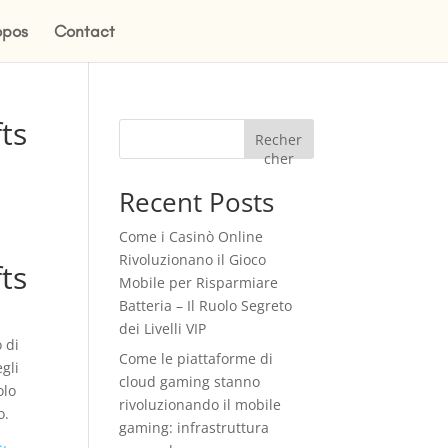
opos
Contact
ts
Recher
cher
Recent Posts
Come i Casinò Online
Rivoluzionano il Gioco
ts
Mobile per Risparmiare
Batteria – Il Ruolo Segreto
dei Livelli VIP
o di
Come le piattaforme di
egli
cloud gaming stanno
olo
rivoluzionando il mobile
o.
gaming: infrastruttura