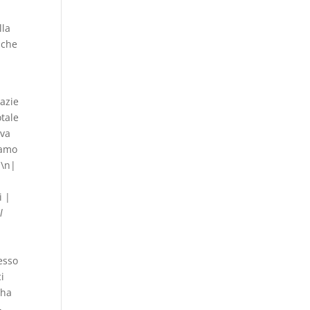
lla
 che
razie
otale
eva
iamo
|\n|
i |
l
pesso
ci
’ha
—