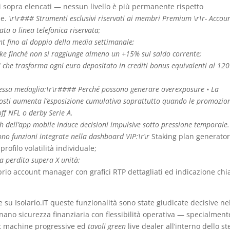
 sopra elencati — nessun livello è più permanente rispetto
ne.
\r\r### Strumenti esclusivi riservati ai membri Premium \r\r- Accou
ta o linea telefonica riservata;
nt fino al doppio della media settimanale;
ake finché non si raggiunge almeno un +15% sul saldo corrente;
 che trasforma ogni euro depositato in crediti bonus equivalenti al 12
stessa medaglia:\r\r#### Perché possono generare overexposure • La
imposti aumenta l’esposizione cumulativa soprattutto quando le promozio
off NFL o derby Serie A.
ush dell’app mobile induce decisioni impulsive sotto pressione temporale.
rono funzioni integrate nella dashboard VIP:\r\r
Staking plan generator
rofilo volatilità individuale;
a perdita supera X unità;
prio account manager con grafici RTP dettagliati ed indicazione chi
su Isolarío.IT queste funzionalità sono state giudicate decisive ne
nano sicurezza finanziaria con flessibilità operativa — specialment
lot machine progressive ed
tavoli green
live dealer all’interno dello s