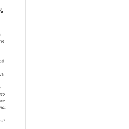
&
i
ome
ati
ava
o
sso
ove
nali
à
sti