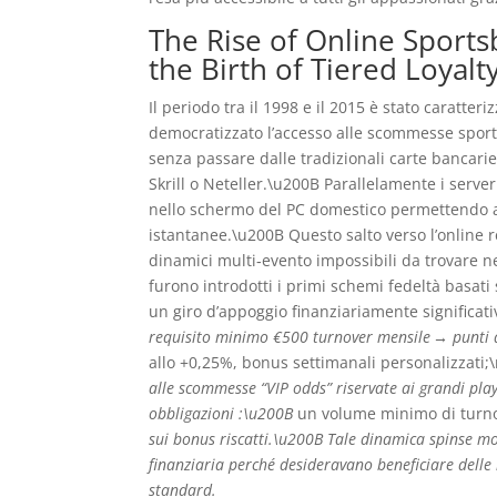
The Rise of Online Sport
the Birth of Tiered Loyal
Il periodo tra il 1998 e il 2015 è stato caratt
democratizzato l’accesso alle scommesse sport
senza passare dalle tradizionali carte bancarie 
Skrill o Neteller.\u200B Parallelamente i serve
nello schermo del PC domestico permettendo ai
istantanee.\u200B Questo salto verso l’online r
dinamici multi‑evento impossibili da trovare 
furono introdotti i primi schemi fedeltà basati
un giro d’appoggio finanziariamente significativo
requisito minimo €500 turnover mensile → punti d
allo +0,25%, bonus settimanali personalizzati;
alle scommesse “VIP odds” riservate ai grandi pl
obbligazioni :\u200B
un volume minimo di turn
sui bonus riscatti.\u200B Tale dinamica spinse molt
finanziaria perché desideravano beneficiare delle 
standard.