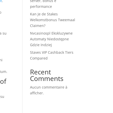
it
.
server, bonus e
performance
o
Kan Je de Stakes
Welkomstbonus Tweemaal
Claimen?
a su
Nvcasinospl Ekskluzywne
Automaty Niedostępne
Gdzie Indziej
Staves VIP Cashback Tiers
Compared
mi
Recent
mium.
Comments
 of
Aucun commentaire à
afficher.
 su