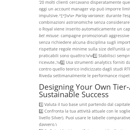
’20 molti clienti cercavano disperatamente qu
oggi un account manager vip può imporre limiti g
impulsive.^[⁴]\v\v•
Parlay variance
: durante l’e
combinazioni astronomiche senza considerare 
o Royal viene inserito automaticamente un cap s
bet misuse
: campagne promozionali aggressive 
senza richiedere alcuna disciplina sugli import
rispettate regole minime sulla size dell’unità
praticabili sono quattro:\v\v1️⃣ Stabilisci se
ricevute.;\v2️⃣ Usa strumenti analytics forniti
contro quello teorico indicizzato dagli studi RTP
Riveda settimanalmente le performance rispetto 
Designing Your Own Tier‑
Sustainable Success
1️⃣ Valuta il tuo base unit partendo dal capita
2️⃣ Confronta la tua attività attuale con le sogl
livello Silver). Puoi usare le tabelle comparative
davvero.\