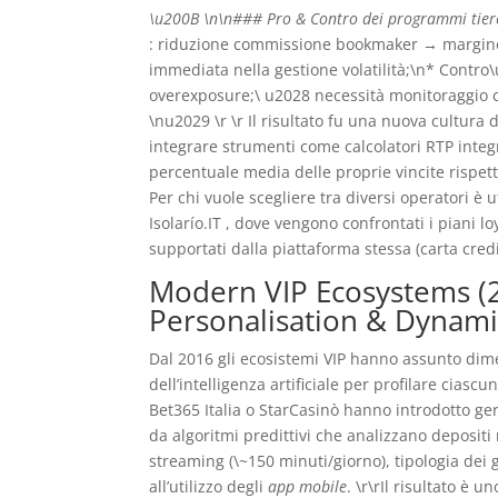
\u200B \n\n### Pro & Contro dei programmi tier
: riduzione commissione bookmaker → margine
immediata nella gestione volatilità;\n* Contro
overexposure;\ u2028 necessità monitoraggio co
\nu2029 \r \r Il risultato fu una nuova cultura
integrare strumenti come calcolatori RTP integr
percentuale media delle proprie vincite rispett
Per chi vuole scegliere tra diversi operatori è
Isolarío.IT , dove vengono confrontati i piani lo
supportati dalla piattaforma stessa (carta credi
Modern VIP Ecosystems (2
Personalisation & Dynami
Dal 2016 gli ecosistemi VIP hanno assunto dime
dell’intelligenza artificiale per profilare ciasc
Bet365 Italia o StarCasinò hanno introdotto ger
da algoritmi predittivi che analizzano deposit
streaming (\~150 minuti/giorno), tipologia dei gi
all’utilizzo degli
app mobile
. \r\rIl risultato 