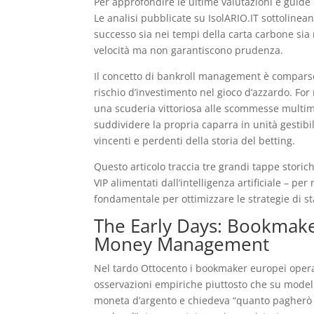
Per approfondire le ultime valutazioni e guide 
Le analisi pubblicate su IsolARIO.IT sottolinea
successo sia nei tempi della carta carbone si
velocità ma non garantiscono prudenza.
Il concetto di bankroll management è compars
rischio d’investimento nel gioco d’azzardo. For
una scuderia vittoriosa alle scommesse multim
suddividere la propria caparra in unità gestibi
vincenti e perdenti della storia del betting.
Questo articolo traccia tre grandi tappe storic
VIP alimentati dall’intelligenza artificiale – 
fondamentale per ottimizzare le strategie di 
The Early Days: Bookmaker
Money Management
Nel tardo Ottocento i bookmaker europei opera
osservazioni empiriche piuttosto che su modell
moneta d’argento e chiedeva “quanto pagherò se 