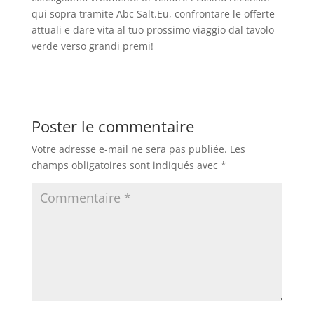
qui sopra tramite Abc Salt.Eu, confrontare le offerte
attuali e dare vita al tuo prossimo viaggio dal tavolo
verde verso grandi premi!
Poster le commentaire
Votre adresse e-mail ne sera pas publiée.
Les
champs obligatoires sont indiqués avec
*