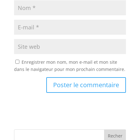
Enregistrer mon nom, mon e-mail et mon site
dans le navigateur pour mon prochain commentaire.
Recher