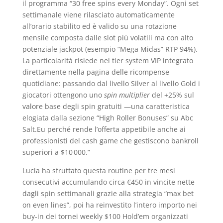
il programma “30 free spins every Monday”. Ogni set
settimanale viene rilasciato automaticamente
all’orario stabilito ed è valido su una rotazione
mensile composta dalle slot più volatili ma con alto
potenziale jackpot (esempio “Mega Midas” RTP 94%).
La particolarità risiede nel tier system VIP integrato
direttamente nella pagina delle ricompense
quotidiane: passando dal livello Silver al livello Gold i
giocatori ottengono uno
spin multiplier
del +25% sul
valore base degli spin gratuiti —una caratteristica
elogiata dalla sezione “High Roller Bonuses” su Abc
Salt.Eu perché rende l’offerta appetibile anche ai
professionisti del cash game che gestiscono bankroll
superiori a $10 000.”
Lucia ha sfruttato questa routine per tre mesi
consecutivi accumulando circa €450 in vincite nette
dagli spin settimanali grazie alla strategia “max bet
on even lines”, poi ha reinvestito l’intero importo nei
buy‑in dei tornei weekly $100 Hold’em organizzati