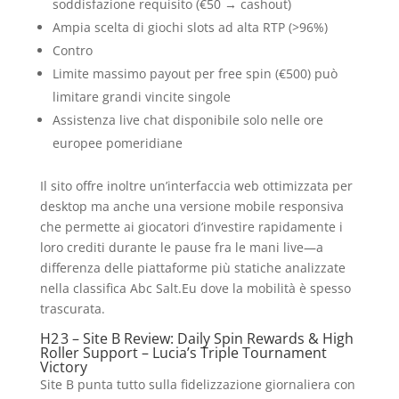
soddisfazione requisito (€50 → cashout)
Ampia scelta di giochi slots ad alta RTP (>96%)
Contro
Limite massimo payout per free spin (€500) può
limitare grandi vincite singole
Assistenza live chat disponibile solo nelle ore
europee pomeridiane
Il sito offre inoltre un’interfaccia web ottimizzata per
desktop ma anche una versione mobile responsiva
che permette ai giocatori d’investire rapidamente i
loro crediti durante le pause fra le mani live—a
differenza delle piattaforme più statiche analizzate
nella classifica Abc Salt.Eu dove la mobilità è spesso
trascurata.
H2 3 – Site B Review: Daily Spin Rewards & High
Roller Support – Lucia’s Triple Tournament
Victory
Site B punta tutto sulla fidelizzazione giornaliera con