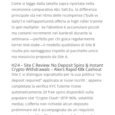
Come si legge dalla tabella sopra riportata nella
recensione comparativa Abc Salt.Eu, la differenza
principale sta nel ritmo delle ricompense (“bulk vs
daily”) e nell’opportunità offerta ai high roller tramite
lo
spin multiplier
. Se l’obiettivo è accumulare piccoli
ma costanti incrementi nel bankroll durante la
settimana —perfetto per chi gioca regolarmente
tornei mid‑stake—il modello quotidiano di Site B
risulta più vantaggioso rispetto al pacchetto unico
ma massiccio proposto da Site A.
H2 4 – Site C Review: No Deposit Spins & Instant
Crypto Withdrawals – Alex’s Rapid €8k Cashout
Site C si distingue soprattutto per la sua politica “no
deposit required” applicata ai nuovi iscritti : appena
completata la verifica KYC l’utente riceve
automaticamente 20 free spins disponibili sulla
popolare slot “Crypto Clash” (RTP 96%, volatilità
media). L’offerta non richiede alcun deposito
preliminare ed è accompagnata da un requisito