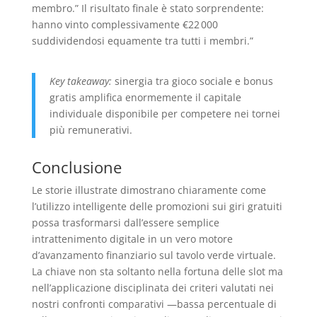
membro.” Il risultato finale è stato sorprendente:
hanno vinto complessivamente €22 000
suddividendosi equamente tra tutti i membri.”
Key takeaway:
sinergia tra gioco sociale e bonus
gratis amplifica enormemente il capitale
individuale disponibile per competere nei tornei
più remunerativi.
Conclusione
Le storie illustrate dimostrano chiaramente come
l’utilizzo intelligente delle promozioni sui giri gratuiti
possa trasformarsi dall’essere semplice
intrattenimento digitale in un vero motore
d’avanzamento finanziario sul tavolo verde virtuale.
La chiave non sta soltanto nella fortuna delle slot ma
nell’applicazione disciplinata dei criteri valutati nei
nostri confronti comparativi —bassa percentuale di