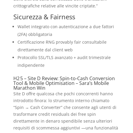
crittografiche relative alle vincite criptate.”
Sicurezza & Fairness
Wallet integrato con autenticazione a due fattori
(2FA) obbligatoria
Certificazione RNG provably fair consultabile
direttamente dal client web
Protocollo SSL/TLS avanzato + audit trimestrale
indipendente
H2 5 – Site D Review: Spin-to-Cash Conversion
Tool & Mobile Optimisation – Sara’s Mobile
Marathon Win
Site D offre qualcosa che pochi concorrenti hanno
introdotto finora: lo strumento interno chiamato
“Spin → Cash Converter” che consente agli utenti di
trasformare credit residuals dei free spin
direttamente in denaro spendibile senza ulteriori
requisiti di scommessa aggiuntivi —una funzionalità