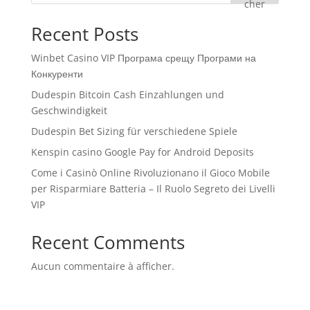
cher
Recent Posts
Winbet Casino VIP Програма срещу Програми на
Конкуренти
Dudespin Bitcoin Cash Einzahlungen und
Geschwindigkeit
Dudespin Bet Sizing für verschiedene Spiele
Kenspin casino Google Pay for Android Deposits
Come i Casinò Online Rivoluzionano il Gioco Mobile
per Risparmiare Batteria – Il Ruolo Segreto dei Livelli
VIP
Recent Comments
Aucun commentaire à afficher.