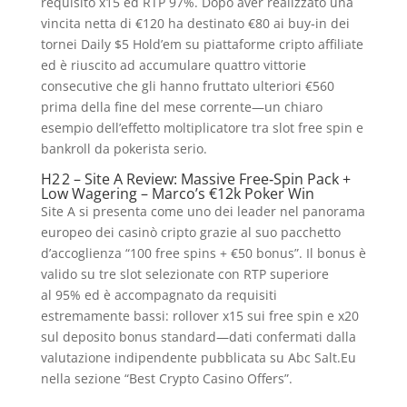
requisito x15 ed RTP 97%. Dopo aver realizzato una
vincita netta di €120 ha destinato €80 ai buy‑in dei
tornei Daily $5 Hold’em su piattaforme cripto affiliate
ed è riuscito ad accumulare quattro vittorie
consecutive che gli hanno fruttato ulteriori €560
prima della fine del mese corrente—un chiaro
esempio dell’effetto moltiplicatore tra slot free spin e
bankroll da pokerista serio.
H2 2 – Site A Review: Massive Free‑Spin Pack +
Low Wagering – Marco’s €12k Poker Win
Site A si presenta come uno dei leader nel panorama
europeo dei casinò cripto grazie al suo pacchetto
d’accoglienza “100 free spins + €50 bonus”. Il bonus è
valido su tre slot selezionate con RTP superiore
al 95% ed è accompagnato da requisiti
estremamente bassi: rollover x15 sui free spin e x20
sul deposito bonus standard—dati confermati dalla
valutazione indipendente pubblicata su Abc Salt.Eu
nella sezione “Best Crypto Casino Offers”.