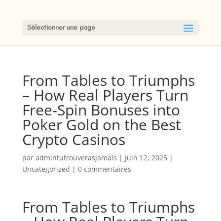
Sélectionner une page
From Tables to Triumphs
– How Real Players Turn
Free‑Spin Bonuses into
Poker Gold on the Best
Crypto Casinos
par
admintutrouverasjamais
|
Juin 12, 2025
|
Uncategorized
|
0 commentaires
From Tables to Triumphs