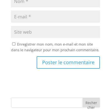
Enregistrer mon nom, mon e-mail et mon site
dans le navigateur pour mon prochain commentaire.
Recher
cher