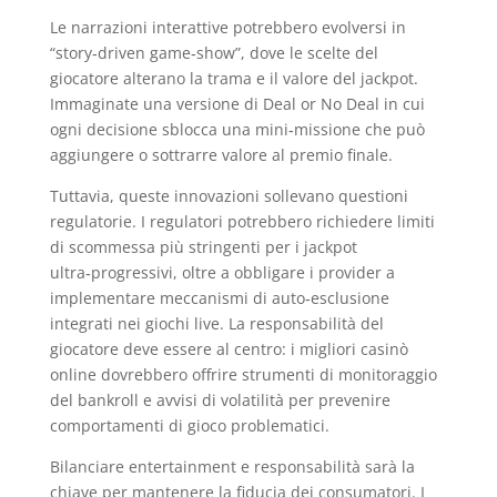
Le narrazioni interattive potrebbero evolversi in
“story‑driven game‑show”, dove le scelte del
giocatore alterano la trama e il valore del jackpot.
Immaginate una versione di Deal or No Deal in cui
ogni decisione sblocca una mini‑missione che può
aggiungere o sottrarre valore al premio finale.
Tuttavia, queste innovazioni sollevano questioni
regulatorie. I regulatori potrebbero richiedere limiti
di scommessa più stringenti per i jackpot
ultra‑progressivi, oltre a obbligare i provider a
implementare meccanismi di auto‑esclusione
integrati nei giochi live. La responsabilità del
giocatore deve essere al centro: i migliori casinò
online dovrebbero offrire strumenti di monitoraggio
del bankroll e avvisi di volatilità per prevenire
comportamenti di gioco problematici.
Bilanciare entertainment e responsabilità sarà la
chiave per mantenere la fiducia dei consumatori. I