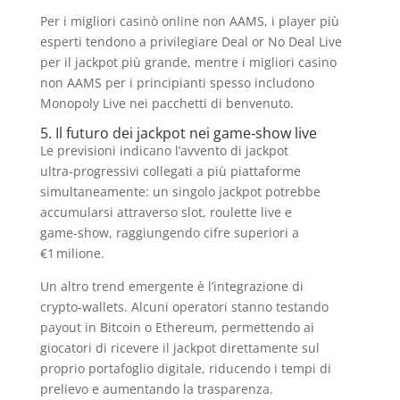
Per i migliori casinò online non AAMS, i player più
esperti tendono a privilegiare Deal or No Deal Live
per il jackpot più grande, mentre i migliori casino
non AAMS per i principianti spesso includono
Monopoly Live nei pacchetti di benvenuto.
5. Il futuro dei jackpot nei game‑show live
Le previsioni indicano l’avvento di jackpot
ultra‑progressivi collegati a più piattaforme
simultaneamente: un singolo jackpot potrebbe
accumularsi attraverso slot, roulette live e
game‑show, raggiungendo cifre superiori a
€1 milione.
Un altro trend emergente è l’integrazione di
crypto‑wallets. Alcuni operatori stanno testando
payout in Bitcoin o Ethereum, permettendo ai
giocatori di ricevere il jackpot direttamente sul
proprio portafoglio digitale, riducendo i tempi di
prelievo e aumentando la trasparenza.