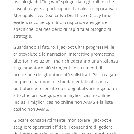
psicologia del “big win” spinge sia high rollers che
casual players a partecipare. L’analisi comparativa di
Monopoly Live, Deal or No Deal Live e Crazy Time
evidenzia come ogni titolo risponda a esigenze
specifiche, dal desiderio di rapidità al bisogno di
strategia.
Guardando al futuro, i jackpot ultra‑progressivi, le
criptovalute e le narrazioni interattive promettono
ulteriori rivoluzioni, ma richiederanno una vigilanza
regolamentare più stringente e strumenti di
protezione del giocatore più sofisticati. Per navigare
in questo panorama, è fondamentale affidarsi a
piattaforme recensite da stopglobalwarming.eu, un
sito che fornisce guide sui migliori casinò online,
inclusi i migliori casinò online non AAMS e la lista
casino non AAMS.
Giocare consapevolmente, monitorare i jackpot e
scegliere operatori affidabili consentirà di godere
dell’emozione dei game‑show live senza perdere di