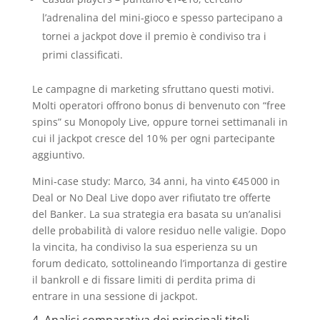
l’adrenalina del mini‑gioco e spesso partecipano a
tornei a jackpot dove il premio è condiviso tra i
primi classificati.
Le campagne di marketing sfruttano questi motivi.
Molti operatori offrono bonus di benvenuto con “free
spins” su Monopoly Live, oppure tornei settimanali in
cui il jackpot cresce del 10 % per ogni partecipante
aggiuntivo.
Mini‑case study: Marco, 34 anni, ha vinto €45 000 in
Deal or No Deal Live dopo aver rifiutato tre offerte
del Banker. La sua strategia era basata su un’analisi
delle probabilità di valore residuo nelle valigie. Dopo
la vincita, ha condiviso la sua esperienza su un
forum dedicato, sottolineando l’importanza di gestire
il bankroll e di fissare limiti di perdita prima di
entrare in una sessione di jackpot.