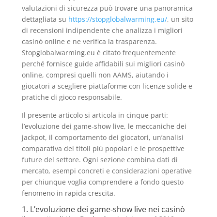
valutazioni di sicurezza può trovare una panoramica
dettagliata su
https://stopglobalwarming.eu/
, un sito
di recensioni indipendente che analizza i migliori
casinò online e ne verifica la trasparenza.
Stopglobalwarming.eu è citato frequentemente
perché fornisce guide affidabili sui migliori casinò
online, compresi quelli non AAMS, aiutando i
giocatori a scegliere piattaforme con licenze solide e
pratiche di gioco responsabile.
Il presente articolo si articola in cinque parti:
l’evoluzione dei game‑show live, le meccaniche dei
jackpot, il comportamento dei giocatori, un’analisi
comparativa dei titoli più popolari e le prospettive
future del settore. Ogni sezione combina dati di
mercato, esempi concreti e considerazioni operative
per chiunque voglia comprendere a fondo questo
fenomeno in rapida crescita.
1. L’evoluzione dei game‑show live nei casinò