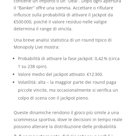
contiene un importo o un “Deal”. Dopo ogni apertura
il “Banker” offre una somma. Accettare o rifiutare
influisce sulla probabilità di attivare il jackpot da
€500 000, poiché il valore residuo nelle valigie
determina il range di vincita.
Una breve analisi statistica di un round tipico di
Monopoly Live mostra:
Probabilità di attivare la fase jackpot: 0,42 % (circa
1 su 238 spin).
Valore medio del jackpot attivato: €12 300.
Volatilità: alta – la maggior parte dei round paga
piccole vincite, ma occasionalmente si verifica un
colpo di scena con il jackpot pieno.
Queste dinamiche rendono il gioco più simile a una
scommessa sportiva, dove le decisioni in tempo reale
possono alterare la distribuzione delle probabilità.