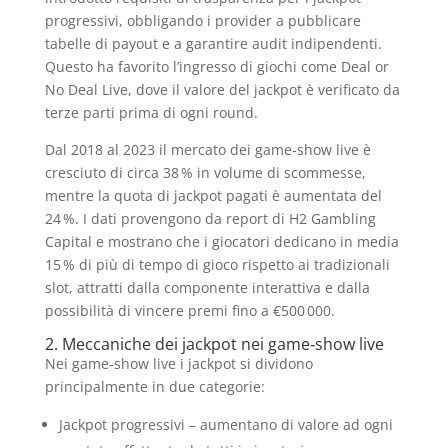
progressivi, obbligando i provider a pubblicare
tabelle di payout e a garantire audit indipendenti.
Questo ha favorito l’ingresso di giochi come Deal or
No Deal Live, dove il valore del jackpot è verificato da
terze parti prima di ogni round.
Dal 2018 al 2023 il mercato dei game‑show live è
cresciuto di circa 38 % in volume di scommesse,
mentre la quota di jackpot pagati è aumentata del
24 %. I dati provengono da report di H2 Gambling
Capital e mostrano che i giocatori dedicano in media
15 % di più di tempo di gioco rispetto ai tradizionali
slot, attratti dalla componente interattiva e dalla
possibilità di vincere premi fino a €500 000.
2. Meccaniche dei jackpot nei game‑show live
Nei game‑show live i jackpot si dividono
principalmente in due categorie:
Jackpot progressivi – aumentano di valore ad ogni