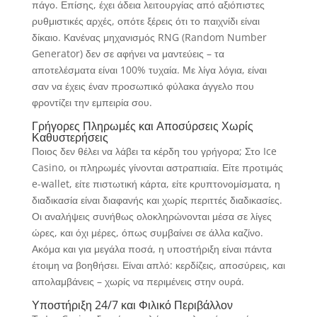
πάγο. Επίσης, έχει άδεια λειτουργίας από αξιόπιστες
ρυθμιστικές αρχές, οπότε ξέρεις ότι το παιχνίδι είναι
δίκαιο. Κανένας μηχανισμός RNG (Random Number
Generator) δεν σε αφήνει να μαντεύεις – τα
αποτελέσματα είναι 100% τυχαία. Με λίγα λόγια, είναι
σαν να έχεις έναν προσωπικό φύλακα άγγελο που
φροντίζει την εμπειρία σου.
Γρήγορες Πληρωμές και Αποσύρσεις Χωρίς
Καθυστερήσεις
Ποιος δεν θέλει να λάβει τα κέρδη του γρήγορα; Στο Ice
Casino, οι πληρωμές γίνονται αστραπιαία. Είτε προτιμάς
e-wallet, είτε πιστωτική κάρτα, είτε κρυπτονομίσματα, η
διαδικασία είναι διαφανής και χωρίς περιττές διαδικασίες.
Οι αναλήψεις συνήθως ολοκληρώνονται μέσα σε λίγες
ώρες, και όχι μέρες, όπως συμβαίνει σε άλλα καζίνο.
Ακόμα και για μεγάλα ποσά, η υποστήριξη είναι πάντα
έτοιμη να βοηθήσει. Είναι απλό: κερδίζεις, αποσύρεις, και
απολαμβάνεις – χωρίς να περιμένεις στην ουρά.
Υποστήριξη 24/7 και Φιλικό Περιβάλλον