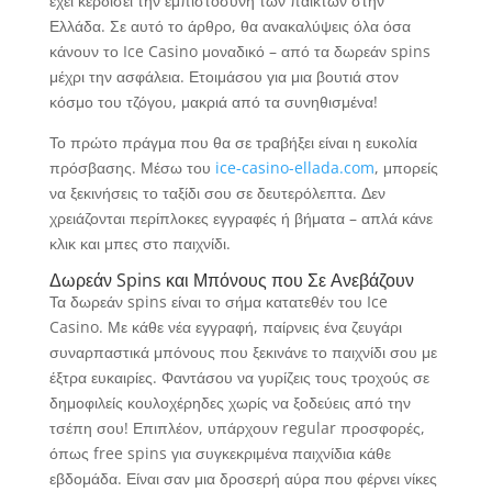
έχει κερδίσει την εμπιστοσύνη των παικτών στην
Ελλάδα. Σε αυτό το άρθρο, θα ανακαλύψεις όλα όσα
κάνουν το Ice Casino μοναδικό – από τα δωρεάν spins
μέχρι την ασφάλεια. Ετοιμάσου για μια βουτιά στον
κόσμο του τζόγου, μακριά από τα συνηθισμένα!
Το πρώτο πράγμα που θα σε τραβήξει είναι η ευκολία
πρόσβασης. Μέσω του
ice-casino-ellada.com
, μπορείς
να ξεκινήσεις το ταξίδι σου σε δευτερόλεπτα. Δεν
χρειάζονται περίπλοκες εγγραφές ή βήματα – απλά κάνε
κλικ και μπες στο παιχνίδι.
Δωρεάν Spins και Μπόνους που Σε Ανεβάζουν
Τα δωρεάν spins είναι το σήμα κατατεθέν του Ice
Casino. Με κάθε νέα εγγραφή, παίρνεις ένα ζευγάρι
συναρπαστικά μπόνους που ξεκινάνε το παιχνίδι σου με
έξτρα ευκαιρίες. Φαντάσου να γυρίζεις τους τροχούς σε
δημοφιλείς κουλοχέρηδες χωρίς να ξοδεύεις από την
τσέπη σου! Επιπλέον, υπάρχουν regular προσφορές,
όπως free spins για συγκεκριμένα παιχνίδια κάθε
εβδομάδα. Είναι σαν μια δροσερή αύρα που φέρνει νίκες