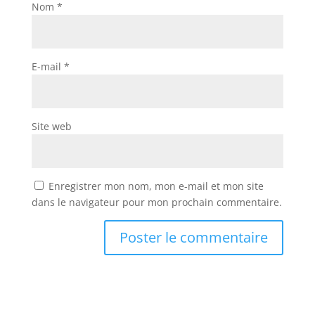
Nom
*
E-mail
*
Site web
Enregistrer mon nom, mon e-mail et mon site
dans le navigateur pour mon prochain commentaire.