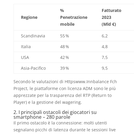
%
Fatturato
Regione
Penetrazione
2023
mobile
(Mld €)
Scandinavia
55 %
6,2
Italia
48 %
4,8
USA
42 %
7,5
Asia‑Pacifico
39 %
9,5
Secondo le valutazioni di Httpswww.Innbalance Fch
Project, le piattaforme con licenza ADM sono le più
apprezzate per la trasparenza del RTP (Return to
Player) e la gestione del wagering.
2. I principali ostacoli dei giocatori su
smartphone – 280 parole
Il primo ostacolo è la connessione: molti utenti
segnalano picchi di latenza durante le sessioni live