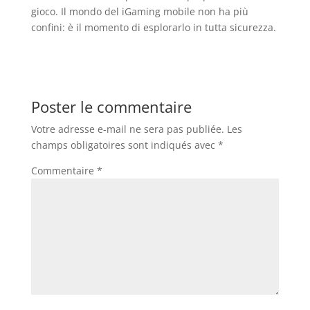
gioco. Il mondo del iGaming mobile non ha più
confini: è il momento di esplorarlo in tutta sicurezza.
Poster le commentaire
Votre adresse e-mail ne sera pas publiée.
Les
champs obligatoires sont indiqués avec
*
Commentaire
*