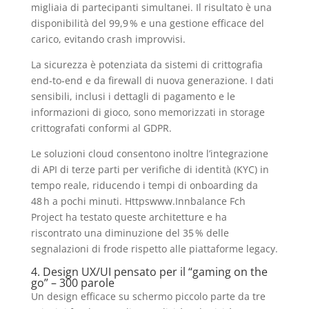
migliaia di partecipanti simultanei. Il risultato è una
disponibilità del 99,9 % e una gestione efficace del
carico, evitando crash improvvisi.
La sicurezza è potenziata da sistemi di crittografia
end‑to‑end e da firewall di nuova generazione. I dati
sensibili, inclusi i dettagli di pagamento e le
informazioni di gioco, sono memorizzati in storage
crittografati conformi al GDPR.
Le soluzioni cloud consentono inoltre l’integrazione
di API di terze parti per verifiche di identità (KYC) in
tempo reale, riducendo i tempi di onboarding da
48 h a pochi minuti. Httpswww.Innbalance Fch
Project ha testato queste architetture e ha
riscontrato una diminuzione del 35 % delle
segnalazioni di frode rispetto alle piattaforme legacy.
4. Design UX/UI pensato per il “gaming on the
go” – 300 parole
Un design efficace su schermo piccolo parte da tre