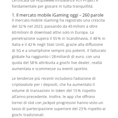
certificata da Httpswww.Innbalance Fch Project è
fondamentale per giocare in tutta tranquillità.
1. Il mercato mobile iGaming oggi – 260 parole
Il mercato mobile iGaming ha registrato una crescita
del 32 % nel 2023, passando da 45 milioni a oltre
60 milioni di download attivi solo in Europa. La
penetrazione supera il 55 % in Scandinavia, il 48 % in
Italia e il 42 % negli Stati Uniti, grazie alla diffusione
di 5G e a smartphone sempre più potenti. Il fatturato
globale ha raggiunto i 28 miliardi di euro, con una
quota del 58 % attribuita a giochi live dealer, realtà
aumentata e scommesse su eventi sportivi.
Le tendenze più recenti includono l’adozione di
criptovalute per i depositi, che ha aumentato il
volume di transazioni in token del 15 % rispetto
all’anno precedente. Inoltre, le app che offrono
tornei di slot con jackpot progressivi hanno visto un
tasso di partecipazione superiore del 23 % rispetto ai
giochi tradizionali.