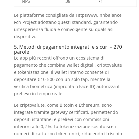
NPS
38
71
Le piattaforme consigliate da Httpswww.Innbalance
Fch Project adottano questi standard, garantendo
un’esperienza fluida e coinvolgente su qualsiasi
dispositivo.
5. Metodi di pagamento integrati e sicuri – 270
parole
Le app più recenti offrono un ecosistema di
pagamento che combina wallet digitali, criptovalute
e tokenizzazione. Il wallet interno consente di
depositare € 10‑500 con un solo tap, mentre la
verifica biometrica (impronta o Face ID) autorizza il
prelievo in tempo reale.
Le criptovalute, come Bitcoin e Ethereum, sono
integrate tramite gateway certificati, permettendo
depositi istantanei e prelievi con commissioni
inferiori allo 0,2 %. La tokenizzazione sostituisce i
numeri di carta con token unici, riducendo il rischio