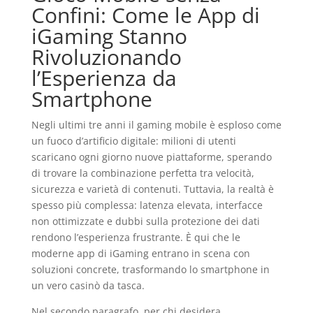
Confini: Come le App di
iGaming Stanno
Rivoluzionando
l’Esperienza da
Smartphone
Negli ultimi tre anni il gaming mobile è esploso come
un fuoco d’artificio digitale: milioni di utenti
scaricano ogni giorno nuove piattaforme, sperando
di trovare la combinazione perfetta tra velocità,
sicurezza e varietà di contenuti. Tuttavia, la realtà è
spesso più complessa: latenza elevata, interfacce
non ottimizzate e dubbi sulla protezione dei dati
rendono l’esperienza frustrante. È qui che le
moderne app di iGaming entrano in scena con
soluzioni concrete, trasformando lo smartphone in
un vero casinò da tasca.
Nel secondo paragrafo, per chi desidera