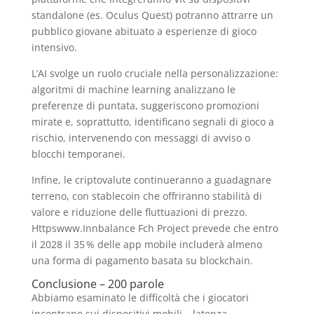
standalone (es. Oculus Quest) potranno attrarre un
pubblico giovane abituato a esperienze di gioco
intensivo.
L’AI svolge un ruolo cruciale nella personalizzazione:
algoritmi di machine learning analizzano le
preferenze di puntata, suggeriscono promozioni
mirate e, soprattutto, identificano segnali di gioco a
rischio, intervenendo con messaggi di avviso o
blocchi temporanei.
Infine, le criptovalute continueranno a guadagnare
terreno, con stablecoin che offriranno stabilità di
valore e riduzione delle fluttuazioni di prezzo.
Httpswww.Innbalance Fch Project prevede che entro
il 2028 il 35 % delle app mobile includerà almeno
una forma di pagamento basata su blockchain.
Conclusione – 200 parole
Abbiamo esaminato le difficoltà che i giocatori
incontrano sui dispositivi mobili – latenza,