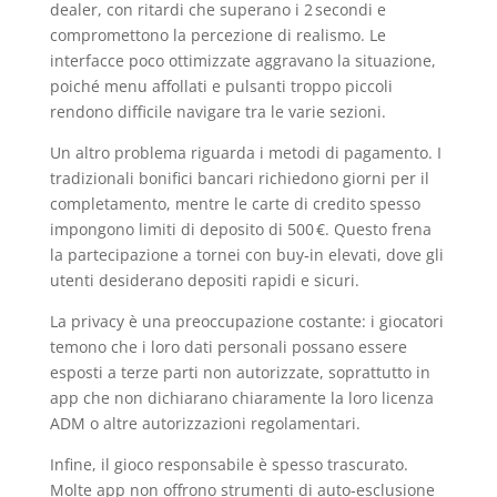
dealer, con ritardi che superano i 2 secondi e
compromettono la percezione di realismo. Le
interfacce poco ottimizzate aggravano la situazione,
poiché menu affollati e pulsanti troppo piccoli
rendono difficile navigare tra le varie sezioni.
Un altro problema riguarda i metodi di pagamento. I
tradizionali bonifici bancari richiedono giorni per il
completamento, mentre le carte di credito spesso
impongono limiti di deposito di 500 €. Questo frena
la partecipazione a tornei con buy‑in elevati, dove gli
utenti desiderano depositi rapidi e sicuri.
La privacy è una preoccupazione costante: i giocatori
temono che i loro dati personali possano essere
esposti a terze parti non autorizzate, soprattutto in
app che non dichiarano chiaramente la loro licenza
ADM o altre autorizzazioni regolamentari.
Infine, il gioco responsabile è spesso trascurato.
Molte app non offrono strumenti di auto‑esclusione