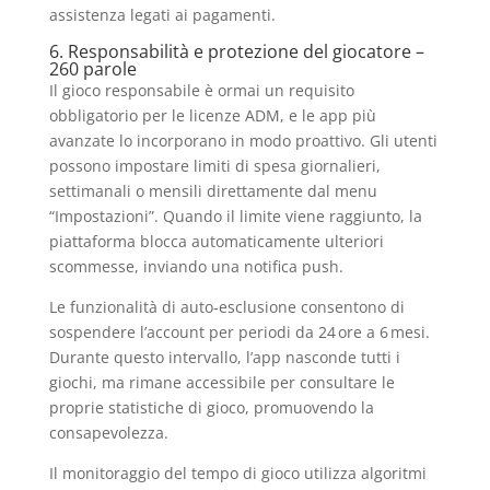
assistenza legati ai pagamenti.
6. Responsabilità e protezione del giocatore –
260 parole
Il gioco responsabile è ormai un requisito
obbligatorio per le licenze ADM, e le app più
avanzate lo incorporano in modo proattivo. Gli utenti
possono impostare limiti di spesa giornalieri,
settimanali o mensili direttamente dal menu
“Impostazioni”. Quando il limite viene raggiunto, la
piattaforma blocca automaticamente ulteriori
scommesse, inviando una notifica push.
Le funzionalità di auto‑esclusione consentono di
sospendere l’account per periodi da 24 ore a 6 mesi.
Durante questo intervallo, l’app nasconde tutti i
giochi, ma rimane accessibile per consultare le
proprie statistiche di gioco, promuovendo la
consapevolezza.
Il monitoraggio del tempo di gioco utilizza algoritmi