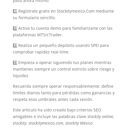
paso ahora mismo:
1️⃣ Regístrate gratis en Stockitymexico.Com mediante
su formulario sencillo.
2️⃣ Activa tu cuenta demo para familiarizarte con las
plataformas MT5/cTrader.
3️⃣ Realiza un pequeño depósito usando SPEI para
comprobar rapidez real‑time.
4️⃣ Empieza a operar siguiendo tus planes mientras
mantienes siempre un control estricto sobre riesgo y
liquidez.
Recuerda siempre operar responsablemente: define
límites diarios tanto para pérdidas como ganancias y
respeta esos umbrales antes cada sesión.
Este artículo ha sido creado bajo criterios SEO
amigables e incluye las palabras clave
stockity online
,
stockity
,
stockitymexico.com
,
stockity México