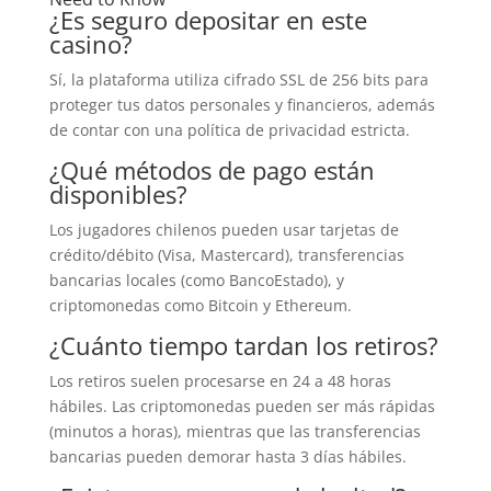
¿Es seguro depositar en este
casino?
Sí, la plataforma utiliza cifrado SSL de 256 bits para
proteger tus datos personales y financieros, además
de contar con una política de privacidad estricta.
¿Qué métodos de pago están
disponibles?
Los jugadores chilenos pueden usar tarjetas de
crédito/débito (Visa, Mastercard), transferencias
bancarias locales (como BancoEstado), y
criptomonedas como Bitcoin y Ethereum.
¿Cuánto tiempo tardan los retiros?
Los retiros suelen procesarse en 24 a 48 horas
hábiles. Las criptomonedas pueden ser más rápidas
(minutos a horas), mientras que las transferencias
bancarias pueden demorar hasta 3 días hábiles.