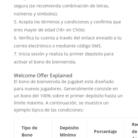
segura (se recomienda combinación de letras,
números y símbolos).
Acepta los términos y condiciones y confirma que
eres mayor de edad (18+ en Chile).
Verifica tu cuenta a través del enlace enviado a tu
correo electrónico o mediante código SMS.
Inicia sesión y realiza tu primer depósito para
activar el bono de bienvenida.
Welcome Offer Explained
El bono de bienvenida de Jugabet está diseñado
para nuevos jugadores. Generalmente consiste en
un bono del 100% sobre el primer depósito hasta un
límite máximo. A continuación, se muestra un
ejemplo típico de las condiciones:
Re
Tipo de
Depósito
Porcentaje
de
Bono
Mínimo