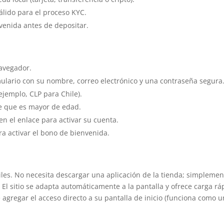
lido para el proceso KYC.
venida antes de depositar.
navegador.
rmulario con su nombre, correo electrónico y una contraseña segura
ejemplo, CLP para Chile).
me que es mayor de edad.
 en el enlace para activar su cuenta.
ara activar el bono de bienvenida.
iles. No necesita descargar una aplicación de la tienda; simplemen
l sitio se adapta automáticamente a la pantalla y ofrece carga rá
agregar el acceso directo a su pantalla de inicio (funciona como 