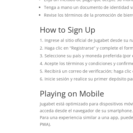
Tenga a mano un documento de identidad vá
Revise los términos de la promoción de bien
How to Sign Up
Ingrese al sitio oficial de Jugabet desde su 
Haga clic en “Registrarse” y complete el fo
Seleccione su país y moneda preferida (por 
Acepte los términos y condiciones y confir
Recibirá un correo de verificación; haga clic
Inicie sesión y realice su primer depósito p
Playing on Mobile
Jugabet está optimizado para dispositivos móv
acceda desde el navegador de su smartphone. E
Para una experiencia similar a una app, puede 
PWA).