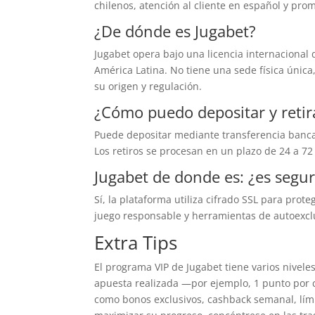
chilenos, atención al cliente en español y pr
¿De dónde es Jugabet?
Jugabet opera bajo una licencia internacional 
América Latina. No tiene una sede física únic
su origen y regulación.
¿Cómo puedo depositar y retir
Puede depositar mediante transferencia bancari
Los retiros se procesan en un plazo de 24 a 72 
Jugabet de donde es: ¿es segur
Sí, la plataforma utiliza cifrado SSL para prot
juego responsable y herramientas de autoexcl
Extra Tips
El programa VIP de Jugabet tiene varios nivele
apuesta realizada —por ejemplo, 1 punto por 
como bonos exclusivos, cashback semanal, lími