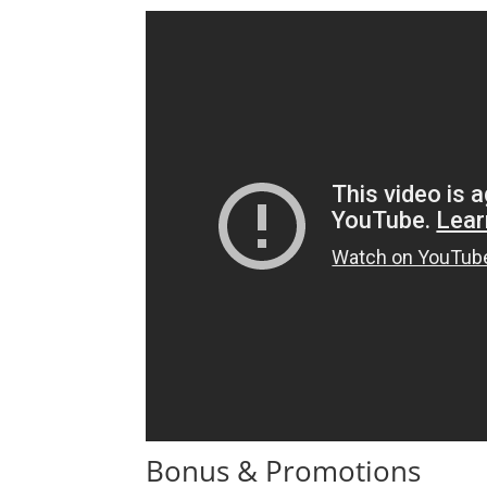
Bonus & Promotions