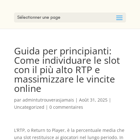
Sélectionner une page
Guida per principianti:
Come individuare le slot
con il più alto RTP e
massimizzare le vincite
online
par
admintutrouverasjamais
|
Août 31, 2025
|
Uncategorized
|
0 commentaires
L’RTP, o Return to Player, è la percentuale media che
una slot restituisce ai giocatori nel lungo periodo. In