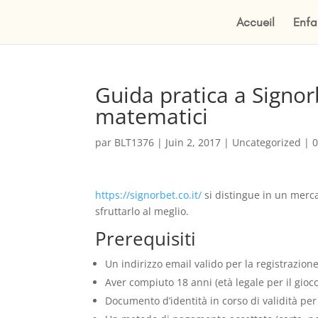
Accueil
Enfa
Guida pratica a Signo
matematici
par
BLT1376
|
Juin 2, 2017
|
Uncategorized
|
https://signorbet.co.it/
si distingue in un merc
sfruttarlo al meglio.
Prerequisiti
Un indirizzo email valido per la registrazione
Aver compiuto 18 anni (età legale per il gioco 
Documento d’identità in corso di validità per 