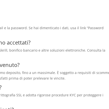
ail e la password. Se hai dimenticato i dati, usa il link “Password
o accettati?
krill, bonifico bancario e altre soluzioni elettroniche. Consulta la
nvenuto?
imo deposito, fino a un massimale. È soggetto a requisiti di scomm
atti prima di poter prelevare le vincite.
?
rittografia SSL e adotta rigorose procedure KYC per proteggere i