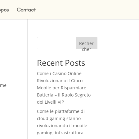
opos
Contact
Recher
cher
Recent Posts
Come i Casinò Online
Rivoluzionano il Gioco
come
Mobile per Risparmiare
Batteria – Il Ruolo Segreto
dei Livelli VIP
Come le piattaforme di
cloud gaming stanno
rivoluzionando il mobile
gaming: infrastruttura