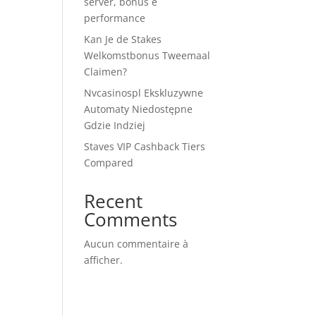
server, bonus e
performance
Kan Je de Stakes
Welkomstbonus Tweemaal
Claimen?
Nvcasinospl Ekskluzywne
Automaty Niedostępne
Gdzie Indziej
Staves VIP Cashback Tiers
Compared
Recent
Comments
Aucun commentaire à
afficher.