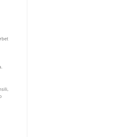
orbet
a.
sili,
o