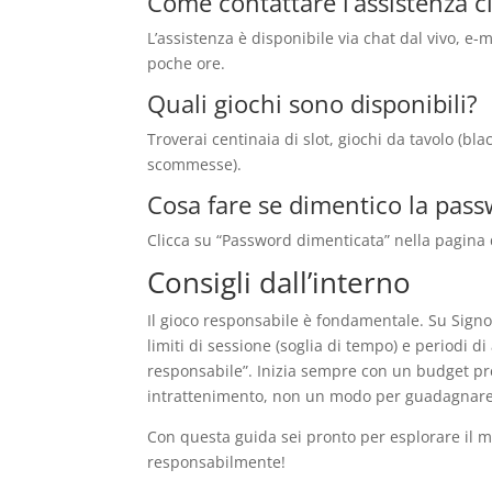
Come contattare l’assistenza cl
L’assistenza è disponibile via chat dal vivo, e-
poche ore.
Quali giochi sono disponibili?
Troverai centinaia di slot, giochi da tavolo (bl
scommesse).
Cosa fare se dimentico la pas
Clicca su “Password dimenticata” nella pagina di
Consigli dall’interno
Il gioco responsabile è fondamentale. Su Signor
limiti di sessione (soglia di tempo) e periodi d
responsabile”. Inizia sempre con un budget pres
intrattenimento, non un modo per guadagnare
Con questa guida sei pronto per esplorare il 
responsabilmente!