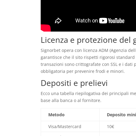
Licenza e protezione del 
Signorbet opera con licenza ADM (Agenzia delle
garantisce che il sito rispetti rigorosi standar
transazioni sono crittografate con SSL e i dati p
obbligatoria per prevenire frodi e minori.
Depositi e prelievi
Ecco una tabella riepilogativa dei principali m
base alla banca o al fornitore.
Metodo
Deposito mi
Visa/Mastercard
10€