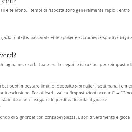
ienti?
mail e telefono. I tempi di risposta sono generalmente rapidi, entro
ackjack, roulette, baccarat), video poker e scommesse sportive (sign
sword?
 login, inserisci la tua e-mail e segui le istruzioni per reimpostarl
bet puoi impostare limiti di deposito giornalieri, settimanali o men
i autoesclusione. Per attivarli, vai su “Impostazioni account” → “Gioc
tabilito e non inseguire le perdite. Ricorda: il gioco è
.
mondo di Signorbet con consapevolezza. Buon divertimento e gioca