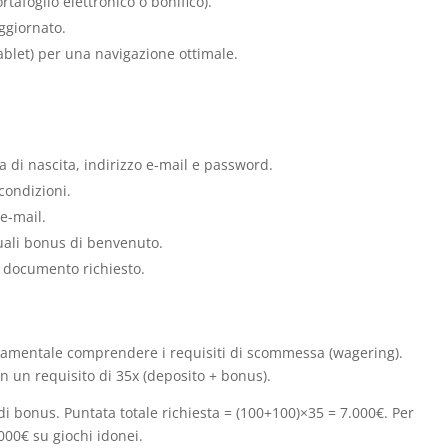
afoglio elettronico o bonifico).
ggiornato.
blet) per una navigazione ottimale.
ta di nascita, indirizzo e-mail e password.
 condizioni.
 e-mail.
tuali bonus di benvenuto.
il documento richiesto.
ondamentale comprendere i requisiti di scommessa (wagering).
un requisito di 35x (deposito + bonus).
di bonus. Puntata totale richiesta = (100+100)×35 = 7.000€. Per
000€ su giochi idonei.