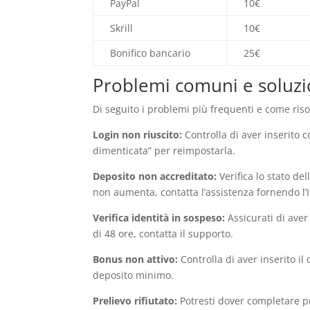
PayPal
10€
Skrill
10€
Bonifico bancario
25€
Problemi comuni e soluzi
Di seguito i problemi più frequenti e come ris
Login non riuscito:
Controlla di aver inserito
dimenticata” per reimpostarla.
Deposito non accreditato:
Verifica lo stato de
non aumenta, contatta l’assistenza fornendo l’
Verifica identità in sospeso:
Assicurati di aver
di 48 ore, contatta il supporto.
Bonus non attivo:
Controlla di aver inserito il 
deposito minimo.
Prelievo rifiutato:
Potresti dover completare pr