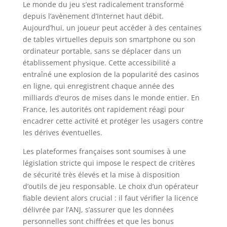
Le monde du jeu s’est radicalement transformé
depuis l’avènement d’Internet haut débit.
Aujourd’hui, un joueur peut accéder à des centaines
de tables virtuelles depuis son smartphone ou son
ordinateur portable, sans se déplacer dans un
établissement physique. Cette accessibilité a
entraîné une explosion de la popularité des casinos
en ligne, qui enregistrent chaque année des
milliards d’euros de mises dans le monde entier. En
France, les autorités ont rapidement réagi pour
encadrer cette activité et protéger les usagers contre
les dérives éventuelles.
Les plateformes françaises sont soumises à une
législation stricte qui impose le respect de critères
de sécurité très élevés et la mise à disposition
d’outils de jeu responsable. Le choix d’un opérateur
fiable devient alors crucial : il faut vérifier la licence
délivrée par l’ANJ, s’assurer que les données
personnelles sont chiffrées et que les bonus