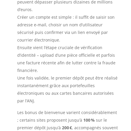
peuvent dépasser plusieurs dizaines de millions
d’euros.
Créer un compte est simple : il suffit de saisir son
adresse e‑mail, choisir un nom d’utilisateur
sécurisé puis confirmer via un lien envoyé par
courrier électronique.
Ensuite vient l’étape cruciale de vérification
d’identité – upload d’une pièce officielle et parfois
une facture récente afin de lutter contre la fraude
financière.
Une fois validée, le premier dépôt peut être réalisé
instantanément grâce aux portefeuilles
électroniques ou aux cartes bancaires autorisées
par l’ANJ.
Les bonus de bienvenue varient considérablement
; certains sites proposent jusqu’à
100 %
sur le
premier dépôt jusqu’à
200 €
, accompagnés souvent