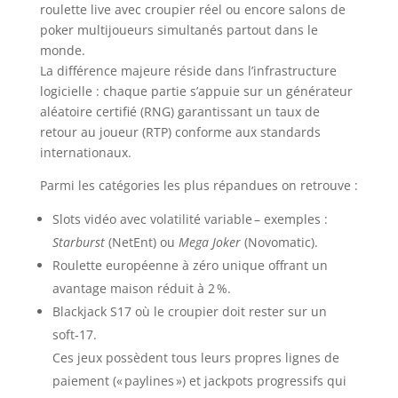
roulette live avec croupier réel ou encore salons de
poker multijoueurs simultanés partout dans le
monde.
La différence majeure réside dans l’infrastructure
logicielle : chaque partie s’appuie sur un générateur
aléatoire certifié (RNG) garantissant un taux de
retour au joueur (RTP) conforme aux standards
internationaux.
Parmi les catégories les plus répandues on retrouve :
Slots vidéo avec volatilité variable – exemples :
Starburst
(NetEnt) ou
Mega Joker
(Novomatic).
Roulette européenne à zéro unique offrant un
avantage maison réduit à 2 %.
Blackjack S17 où le croupier doit rester sur un
soft‑17.
Ces jeux possèdent tous leurs propres lignes de
paiement (« paylines ») et jackpots progressifs qui