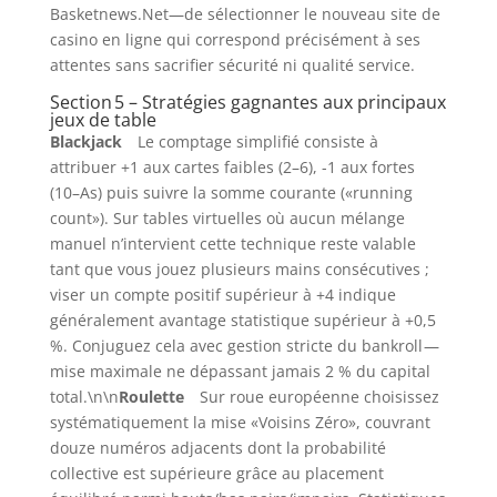
Basketnews.Net—de sélectionner le nouveau site de
casino en ligne qui correspond précisément à ses
attentes sans sacrifier sécurité ni qualité service.
Section 5 – Stratégies gagnantes aux principaux
jeux de table
Blackjack
Le comptage simplifié consiste à
attribuer +1 aux cartes faibles (2–6), -1 aux fortes
(10–As) puis suivre la somme courante («​running
count​»). Sur tables virtuelles où aucun mélange
manuel n’intervient cette technique reste valable
tant que vous jouez plusieurs mains consécutives ;
viser un compte positif supérieur à +4 indique
généralement avantage statistique supérieur à +0,5
%. Conjuguez cela avec gestion stricte du bankroll —
mise maximale ne dépassant jamais 2 % du capital
total.\n\n
Roulette
Sur roue européenne choisissez
systématiquement la mise «​Voisins Zéro​», couvrant
douze numéros adjacents dont la probabilité
collective est supérieure grâce au placement