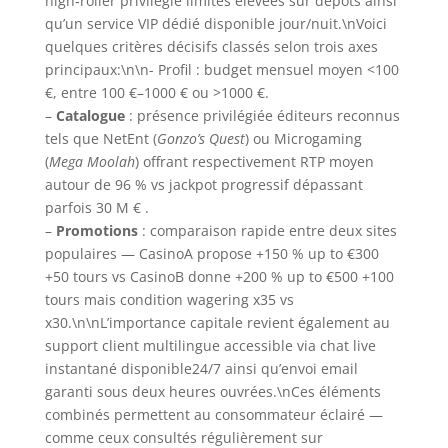
high‑roller privilégie limites élevées sur dépôts ainsi
qu’un service VIP dédié disponible jour/nuit.\nVoici
quelques critères décisifs classés selon trois axes
principaux:\n\n- Profil : budget mensuel moyen <100
€, entre 100 €–1000 € ou >1000 €.
–
Catalogue
: présence privilégiée éditeurs reconnus
tels que NetEnt (
Gonzo’s Quest
) ou Microgaming
(
Mega Moolah
) offrant respectivement RTP moyen
autour de 96 % vs jackpot progressif dépassant
parfois 30 M € .
–
Promotions
: comparaison rapide entre deux sites
populaires — CasinoA propose +150 % up to €300
+50 tours vs CasinoB donne +200 % up to €500 +100
tours mais condition wagering x35 vs
x30.\n\nL’importance capitale revient également au
support client multilingue accessible via chat live
instantané disponible24/7 ainsi qu’envoi email
garanti sous deux heures ouvrées.\nCes éléments
combinés permettent au consommateur éclairé —
comme ceux consultés régulièrement sur