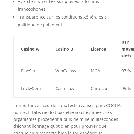
Avis clients vérifiés sur plusieurs forums
francophones
Transparence sur les conditions générales &
politique de paiement
RTP
Casino A
Casino B
Licence
moye
slots
PlayStar
WinGalaxy
MGA
97 %
LuckySpin
CashFlow
Curacao
95 %
L’importance accordée aux tests réalisés par eCOGRA
ou iTech Labs ne doit pas être sous‑estimée : ces
organismes procèdent à plus de mille millisecondes
d’échantillonnage quotidien pour prouver que
chaque spin respecte bien le taux théorique