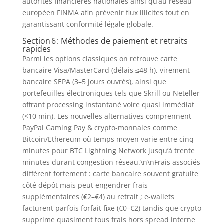
autorités financières nationales ainsi qu’au réseau
européen FINMA afin prévenir flux illicites tout en
garantissant conformité légale globale.
Section 6 : Méthodes de paiement et retraits
rapides
Parmi les options classiques on retrouve carte
bancaire Visa/MasterCard (délais ≤48 h), virement
bancaire SEPA (3–5 jours ouvrés), ainsi que
portefeuilles électroniques tels que Skrill ou Neteller
offrant processing instantané voire quasi immédiat
(<10 min). Les nouvelles alternatives comprennent
PayPal Gaming Pay & crypto-monnaies comme
Bitcoin/Ethereum où temps moyen varie entre cinq
minutes pour BTC Lightning Network jusqu’à trente
minutes durant congestion réseau.\n\nFrais associés
diffèrent fortement : carte bancaire souvent gratuite
côté dépôt mais peut engendrer frais
supplémentaires (€2–€4) au retrait ; e-wallets
facturent parfois forfait fixe (€0–€2) tandis que crypto
supprime quasiment tous frais hors spread interne