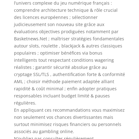
l’univers complexe du jeu numérique français :
comprendre architecture technique & rôle crucial
des licences européennes ; sélectionner
judicieusement son nouveau site grâce aux
évaluations objectives prodiguées notamment par
Basketnews.Net ; maîtriser stratégies fondamentales
autour slots, roulette , blackjack & autres classiques
populaires ; optimiser bénéfices via bonus
intelligents tout respectant conditions wagering
réalistes ; garantir sécurité absolue grâce au
cryptage SSL/TLS , authentification forte & conformité
AML ; choisir méthode paiement adaptée alliant
rapidité & coût minimal ; enfin adopter pratiques
responsables incluant budget limité & pauses
régulières.
En appliquant ces recommandations vous maximisez
non seulement vos chances divertissantes mais
surtout minimisez risques financiers ou personnels
associés au gambling online.
N’oubliez pas consulter régulièrement