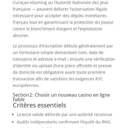
Curaçao eGaming ou l’Autorité Nationale des Jeux
française — peuvent délivrer l’autorisation légale
nécessaire pour accepter des dépôts monétaires
français tout en garantissant la protection du joueur
contre le blanchiment d’argent et l’exploitation
abusive.
Le processus d’inscription débute généralement par
un formulaire simple demandant nom, date de
naissance et adresse e‑mail ; ensuite une vérification
d’identité via upload d’une pièce officielle et preuve
de domicile est obligatoire avant toute première
transaction afin de satisfaire les exigences KYC
européennes.
Section 2 : Choisir un nouveau casino en ligne
fiable
Critères essentiels
Licence valide délivrée par une autorité reconnue
Audits indépendants confirmant l’équité du RNG