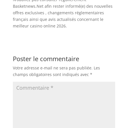
Basketnews.Net afin rester informé(e) des nouvelles
offres exclusives , changements réglementaires
français ainsi que avis actualisés concernant le
meilleur casino online 2026.
Poster le commentaire
Votre adresse e-mail ne sera pas publiée.
Les
champs obligatoires sont indiqués avec
*