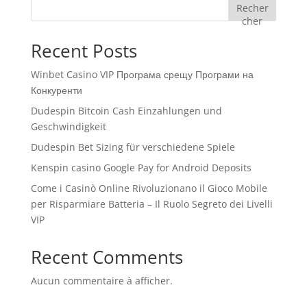
Recher
cher
Recent Posts
Winbet Casino VIP Програма срещу Програми на
Конкуренти
Dudespin Bitcoin Cash Einzahlungen und
Geschwindigkeit
Dudespin Bet Sizing für verschiedene Spiele
Kenspin casino Google Pay for Android Deposits
Come i Casinò Online Rivoluzionano il Gioco Mobile
per Risparmiare Batteria – Il Ruolo Segreto dei Livelli
VIP
Recent Comments
Aucun commentaire à afficher.