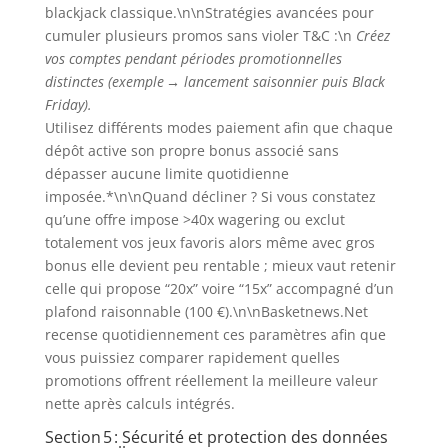
blackjack classique.\n\nStratégies avancées pour
cumuler plusieurs promos sans violer T&C :\n
Créez
vos comptes pendant périodes promotionnelles
distinctes (exemple → lancement saisonnier puis Black
Friday).
Utilisez différents modes paiement afin que chaque
dépôt active son propre bonus associé sans
dépasser aucune limite quotidienne
imposée.*\n\nQuand décliner ? Si vous constatez
qu’une offre impose >40x wagering ou exclut
totalement vos jeux favoris alors même avec gros
bonus elle devient peu rentable ; mieux vaut retenir
celle qui propose “20x” voire “15x” accompagné d’un
plafond raisonnable (
100 €).\n\nBasketnews.Net
recense quotidiennement ces paramètres afin que
vous puissiez comparer rapidement quelles
promotions offrent réellement la meilleure valeur
nette après calculs intégrés.
Section 5 : Sécurité et protection des données