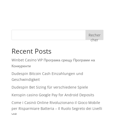
Recher
cher
Recent Posts
Winbet Casino VIP Програма срещу Програми на
Конкуренти
Dudespin Bitcoin Cash Einzahlungen und
Geschwindigkeit
Dudespin Bet Sizing für verschiedene Spiele
Kenspin casino Google Pay for Android Deposits
Come i Casinò Online Rivoluzionano il Gioco Mobile
per Risparmiare Batteria – Il Ruolo Segreto dei Livelli
VIP