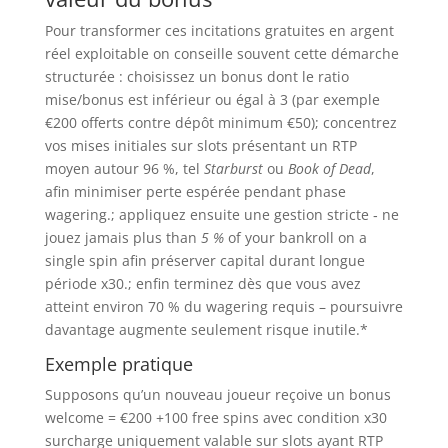
Pour transformer ces incitations gratuites en argent
réel exploitable on conseille souvent cette démarche
structurée : choisissez un bonus dont le ratio
mise/bonus est inférieur ou égal à 3 (par exemple
€200 offerts contre dépôt minimum €50); concentrez
vos mises initiales sur slots présentant un RTP
moyen autour 96 %, tel
Starburst
ou
Book of Dead
,
afin minimiser perte espérée pendant phase
wagering.; appliquez ensuite une gestion stricte ‑ ne
jouez jamais plus than
5 %
of your bankroll on a
single spin afin préserver capital durant longue
période x30.; enfin terminez dès que vous avez
atteint environ 70 % du wagering requis – poursuivre
davantage augmente seulement risque inutile.*
Exemple pratique
Supposons qu’un nouveau joueur reçoive un bonus
welcome = €200 +100 free spins avec condition x30
surcharge uniquement valable sur slots ayant RTP