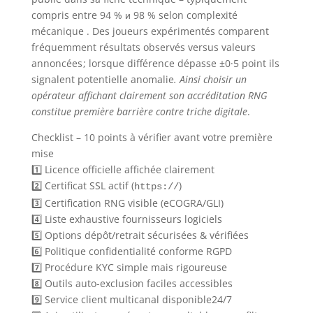
compris entre 94 % и 98 % selon complexité
mécanique . Des joueurs expérimentés comparent
fréquemment résultats observés versus valeurs
annoncées ; lorsque différence dépasse ±0·5 point ils
signalent potentielle anomalie
. Ainsi choisir un
opérateur affichant clairement son accréditation RNG
constitue première barrière contre triche digitale
.
Checklist – 10 points à vérifier avant votre première
mise
1️⃣ Licence officielle affichée clairement
2️⃣ Certificat SSL actif (
)
https://
3️⃣ Certification RNG visible (eCOGRA/GLI)
4️⃣ Liste exhaustive fournisseurs logiciels
5️⃣ Options dépôt/retrait sécurisées & vérifiées
6️⃣ Politique confidentialité conforme RGPD
7️⃣ Procédure KYC simple mais rigoureuse
8️⃣ Outils auto-exclusion faciles accessibles
9️⃣ Service client multicanal disponible24/7