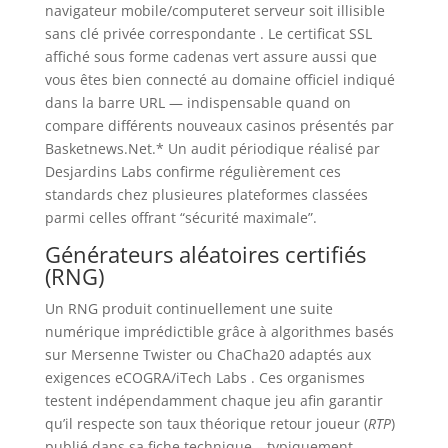
navigateur mobile/computeret serveur soit illisible
sans clé privée correspondante . Le certificat SSL
affiché sous forme cadenas vert assure aussi que
vous êtes bien connecté au domaine officiel indiqué
dans la barre URL — indispensable quand on
compare différents nouveaux casinos présentés par
Basketnews.Net.* Un audit périodique réalisé par
Desjardins Labs confirme régulièrement ces
standards chez plusieures plateformes classées
parmi celles offrant “sécurité maximale”.
Générateurs aléatoires certifiés
(RNG)
Un RNG produit continuellement une suite
numérique imprédictible grâce à algorithmes basés
sur Mersenne Twister ou ChaCha20 adaptés aux
exigences eCOGRA/iTech Labs . Ces organismes
testent indépendamment chaque jeu afin garantir
qu’il respecte son taux théorique retour joueur (
RTP
)
publié dans sa fiche technique – typiquement