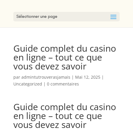
Sélectionner une page
Guide complet du casino
en ligne – tout ce que
vous devez savoir
par
admintutrouverasjamais
|
Mai 12, 2025
|
Uncategorized
|
0 commentaires
Guide complet du casino
en ligne – tout ce que
vous devez savoir