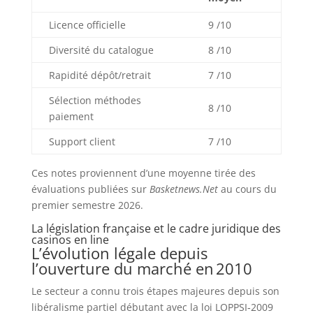
Licence officielle
9 /10
Diversité du catalogue
8 /10
Rapidité dépôt/retrait
7 /10
Sélection méthodes
8 /10
paiement
Support client
7 /10
Ces notes proviennent d’une moyenne tirée des
évaluations publiées sur
Basketnews.Net
au cours du
premier semestre 2026.
La législation française et le cadre juridique des
casinos en line
L’évolution légale depuis
l’ouverture du marché en 2010
Le secteur a connu trois étapes majeures depuis son
libéralisme partiel débutant avec la loi LOPPSI‑2009