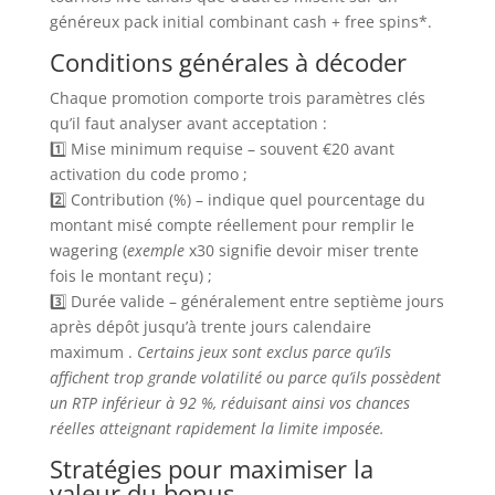
généreux pack initial combinant cash + free spins*.
Conditions générales à décoder
Chaque promotion comporte trois paramètres clés
qu’il faut analyser avant acceptation :
1️⃣ Mise minimum requise – souvent €20 avant
activation du code promo ;
2️⃣ Contribution (%) – indique quel pourcentage du
montant misé compte réellement pour remplir le
wagering (
exemple
x30 signifie devoir miser trente
fois le montant reçu) ;
3️⃣ Durée valide – généralement entre septième jours
après dépôt jusqu’à trente jours calendaire
maximum .
Certains jeux sont exclus parce qu’ils
affichent trop grande volatilité ou parce qu’ils possèdent
un RTP inférieur à 92 %, réduisant ainsi vos chances
réelles atteignant rapidement la limite imposée.
Stratégies pour maximiser la
valeur du bonus