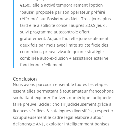
), elle a activé temporairement l’option
€150
“pause” proposée par son opérateur préféré
référencé sur Basketnews.Net . Trois jours plus
tard elle a sollicité conseil auprès S.O.S Jeux ,
suivi programme autocontrole offert
gratuitement.​ Aujourd’hui elle joue seulement
deux fois par mois avec limite stricte fixée dès
connexion., preuve vivante qu’une stratégie
combinée auto-exclusion + assistance externe
fonctionne réellement.
Conclusion
Nous avons parcouru ensemble toutes les étapes
essentielles permettant à tout amateur francophone
souhaitant explorer l’univers numérique ludique​de
faire preuve lucide ; choisir judicieusement grâce à
licences vérifiées & catalogues diversifiés , respecter
scrupuleusement le cadre légal élaboré autour
del’ancrage ANJ , exploiter intelligemment boni­ses