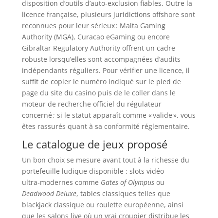
disposition d’outils d’auto‑exclusion fiables. Outre la
licence française, plusieurs juridictions offshore sont
reconnues pour leur sérieux : Malta Gaming
Authority (MGA), Curacao eGaming ou encore
Gibraltar Regulatory Authority offrent un cadre
robuste lorsqu’elles sont accompagnées d’audits
indépendants réguliers. Pour vérifier une licence, il
suffit de copier le numéro indiqué sur le pied de
page du site du casino puis de le coller dans le
moteur de recherche officiel du régulateur
concerné ; si le statut apparaît comme « valide », vous
êtes rassurés quant à sa conformité réglementaire.
Le catalogue de jeux proposé
Un bon choix se mesure avant tout à la richesse du
portefeuille ludique disponible : slots vidéo
ultra‑modernes comme
Gates of Olympus
ou
Deadwood Deluxe
, tables classiques telles que
blackjack classique ou roulette européenne, ainsi
que les salons live où un vrai croupier distribue les