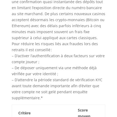
une confirmation quasi instantanée des dépôts tout
en limitant l’exposition directe du numéro bancaire
au site marchand. De plus certains nouveaux casinos
acceptent désormais les crypto‑monnaies (Bitcoin ou
Ethereum) avec des délais parfois inférieurs à cinq
minutes mais imposent souvent un frais fixe
supérieur à celui appliqué aux cartes classiques.
Pour réduire les risques liés aux fraudes lors des
retraits il est conseillé :
– D’activer l’authentification à deux facteurs sur votre
compte joueur ;
– De déposer uniquement via une méthode déjà
vérifiée par votre identité ;
– D’attendre la période standard de vérification KYC
avant toute demande importante afin d’éviter que
votre compte ne soit gelé pendant enquête
supplémentaire.*
Score
Critère
moyen