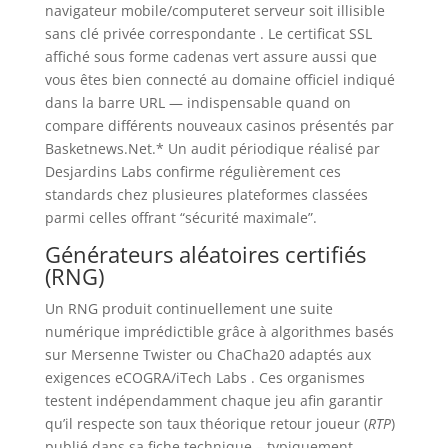
navigateur mobile/computeret serveur soit illisible
sans clé privée correspondante . Le certificat SSL
affiché sous forme cadenas vert assure aussi que
vous êtes bien connecté au domaine officiel indiqué
dans la barre URL — indispensable quand on
compare différents nouveaux casinos présentés par
Basketnews.Net.* Un audit périodique réalisé par
Desjardins Labs confirme régulièrement ces
standards chez plusieures plateformes classées
parmi celles offrant “sécurité maximale”.
Générateurs aléatoires certifiés
(RNG)
Un RNG produit continuellement une suite
numérique imprédictible grâce à algorithmes basés
sur Mersenne Twister ou ChaCha20 adaptés aux
exigences eCOGRA/iTech Labs . Ces organismes
testent indépendamment chaque jeu afin garantir
qu’il respecte son taux théorique retour joueur (
RTP
)
publié dans sa fiche technique – typiquement