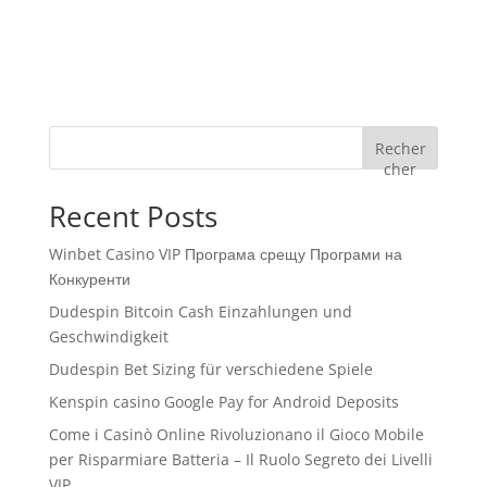
Recher
cher
Recent Posts
Winbet Casino VIP Програма срещу Програми на
Конкуренти
Dudespin Bitcoin Cash Einzahlungen und
Geschwindigkeit
Dudespin Bet Sizing für verschiedene Spiele
Kenspin casino Google Pay for Android Deposits
Come i Casinò Online Rivoluzionano il Gioco Mobile
per Risparmiare Batteria – Il Ruolo Segreto dei Livelli
VIP