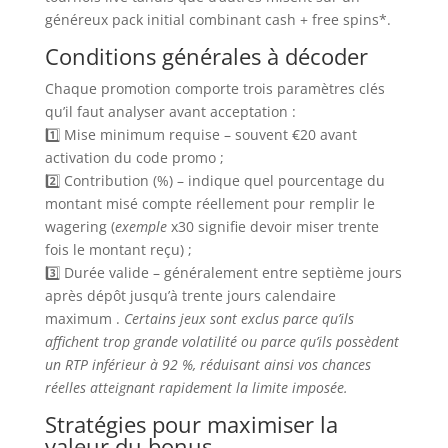
généreux pack initial combinant cash + free spins*.
Conditions générales à décoder
Chaque promotion comporte trois paramètres clés
qu’il faut analyser avant acceptation :
1️⃣ Mise minimum requise – souvent €20 avant
activation du code promo ;
2️⃣ Contribution (%) – indique quel pourcentage du
montant misé compte réellement pour remplir le
wagering (
exemple
x30 signifie devoir miser trente
fois le montant reçu) ;
3️⃣ Durée valide – généralement entre septième jours
après dépôt jusqu’à trente jours calendaire
maximum .
Certains jeux sont exclus parce qu’ils
affichent trop grande volatilité ou parce qu’ils possèdent
un RTP inférieur à 92 %, réduisant ainsi vos chances
réelles atteignant rapidement la limite imposée.
Stratégies pour maximiser la
valeur du bonus