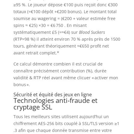
≥95 %. Le joueur dépose €100 puis reçoit donc €300
totaux (=€100 dépôt +€200 bonus). Le montant total
soumise au wagering = (€200 + valeur estimée free
spins ≈ €25) ×30 = €6 750 . En misant
systématiquement £5 (=≈€4) sur
Blood Suckers
(RTP=98 %) il atteint environ 70 % après près de 1500
tours, générant théoriquement ≈€650 profit net
avant retrait complet.*
Ce calcul démontre combien il est crucial de
connaître précisément contribution (%), durée
validité & RTP réel avant même clicuer « activer mon
bonus ».
Sécurité et équité des jeux en ligne
Technologies anti‑fraude et
cryptage SSL
Tous les meilleurs sites utilisent aujourd’hui un
chiffrement AES‑256 bits couplé à SSL/TLS version ≥1​
.3 afin que chaque donnée transmise entre votre