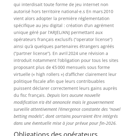
qui interdisait toute forme de jeu internet non
autorisé hors territoire national·e.s En mars 2010
vient alors adopter la première réglementation
spécifique au jeu digital : création d’un agrément
unique géré par l’ARJEL/ANJ permettant aux
opérateurs français exclusifs (“operator license”)
ainsi qu’à quelques partenaires étrangers agréés
(“partner license”). En avril 2024 une révision a
introduit notamment l’obligation pour tous les sites
proposant plus de €5 000 mensuels sous forme
virtuelle (« high rollers ») d’afficher clairement leur
politique fiscale afin que leurs contribuables
puissent déclarer correctement leurs gains auprès
du fisc français.
Depuis lors aucune nouvelle
modification n’a été annoncée mais le gouvernement
surveille attentivement l’émergence constante des “novel
betting models”, dont certains pourraient être intégrés
dans une éventuelle mise à jour prévue pour fin‑2026.
Obligations des opérateurs