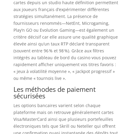
cartes depuis un studio haute définition permettent
aux joueurs français d’expérimenter différentes
stratégies simultanément. La présence de
fournisseurs renommés—NetEnt, Microgaming,
Play’n GO ou Evolution Gaming—est également un
critère décisif car elle assure une qualité graphique
élevée ainsi qu’un taux RTP déclaré transparent
(souvent entre 96 % et 98 %). Grâce aux filtres
intégrés au tableau de bord du casino vous pouvez
rapidement afficher uniquement vos titres favoris :
« jeux à volatilité moyenne », « jackpot progressif »
ou même « tournois live ».
Les méthodes de paiement
sécurisées
Les options bancaires varient selon chaque
plateforme mais on retrouve généralement cartes
Visa/MasterCard ainsi que plusieurs portefeuilles
électroniques tels que Skrill ou Neteller qui offrent
une confirmation quasi instantanée des dépôts tout