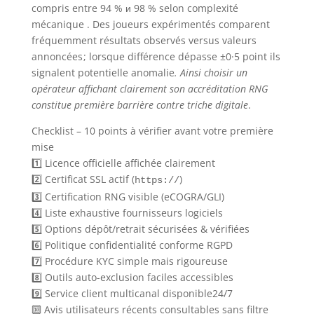
compris entre 94 % и 98 % selon complexité
mécanique . Des joueurs expérimentés comparent
fréquemment résultats observés versus valeurs
annoncées ; lorsque différence dépasse ±0·5 point ils
signalent potentielle anomalie
. Ainsi choisir un
opérateur affichant clairement son accréditation RNG
constitue première barrière contre triche digitale
.
Checklist – 10 points à vérifier avant votre première
mise
1️⃣ Licence officielle affichée clairement
2️⃣ Certificat SSL actif (
)
https://
3️⃣ Certification RNG visible (eCOGRA/GLI)
4️⃣ Liste exhaustive fournisseurs logiciels
5️⃣ Options dépôt/retrait sécurisées & vérifiées
6️⃣ Politique confidentialité conforme RGPD
7️⃣ Procédure KYC simple mais rigoureuse
8️⃣ Outils auto-exclusion faciles accessibles
9️⃣ Service client multicanal disponible24/7
🔟 Avis utilisateurs récents consultables sans filtre