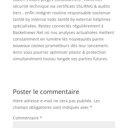
sécurité technique via certificats SSL/RNG & audits
tiers , enfin intégrer routine responsable soutenue
tantôt by internal tools tantôt by external helplines
spécialisées​. Restez connectés régulièrement à
Basketnews.Net où nos analyses actualisées mettent
constamment ​en lumière ​les nouveautés parmi
nouveaux casinos
prometteurs dès leur lancement.​
Ainsi vous pourrez optimiser plaisir & protection
simultanément toutau long​de vos parties futures.​
Poster le commentaire
Votre adresse e-mail ne sera pas publiée.
Les
champs obligatoires sont indiqués avec
*
Commentaire
*