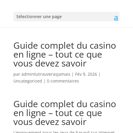
Sélectionner une page
Guide complet du casino
en ligne – tout ce que
vous devez savoir
par
admintutrouverasjamais
|
Fév 9, 2026
|
Uncategorized
|
0 commentaires
Guide complet du casino
en ligne – tout ce que
vous devez savoir
L’engouement pour les jeux de hasard sur Internet