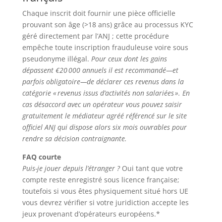
Chaque inscrit doit fournir une pièce officielle
prouvant son âge (>18 ans) grâce au processus KYC
géré directement par l’ANJ ; cette procédure
empêche toute inscription frauduleuse voire sous
pseudonyme illégal.
Pour ceux dont les gains
dépassent €20 000 annuels il est recommandé—et
parfois obligatoire—de déclarer ces revenus dans la
catégorie « revenus issus d’activités non salariées ». En
cas désaccord avec un opérateur vous pouvez saisir
gratuitement le médiateur agréé référencé sur le site
officiel ANJ qui dispose alors six mois ouvrables pour
rendre sa décision contraignante.
FAQ courte
Puis-je jouer depuis l’étranger ?
Oui tant que votre
compte reste enregistré sous licence française;
toutefois si vous êtes physiquement situé hors UE
vous devrez vérifier si votre juridiction accepte les
jeux provenant d’opérateurs européens.*