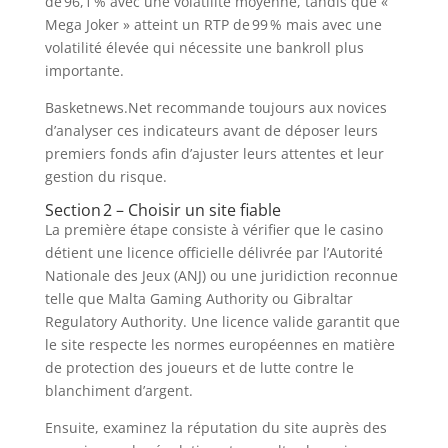
de 96,1 % avec une volatilité moyenne, tandis que «
Mega Joker » atteint un RTP de 99 % mais avec une
volatilité élevée qui nécessite une bankroll plus
importante.
Basketnews.Net recommande toujours aux novices
d’analyser ces indicateurs avant de déposer leurs
premiers fonds afin d’ajuster leurs attentes et leur
gestion du risque.
Section 2 – Choisir un site fiable
La première étape consiste à vérifier que le casino
détient une licence officielle délivrée par l’Autorité
Nationale des Jeux (ANJ) ou une juridiction reconnue
telle que Malta Gaming Authority ou Gibraltar
Regulatory Authority. Une licence valide garantit que
le site respecte les normes européennes en matière
de protection des joueurs et de lutte contre le
blanchiment d’argent.
Ensuite, examinez la réputation du site auprès des