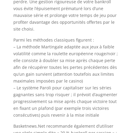
perdre. Une gestion rigoureuse de votre bankroll
vous évite l’épuisement prématuré lors d’une
mauvaise série et prolonge votre temps de jeu pour
profiter davantage des opportunités offertes par le
site choisi.
Parmi les méthodes classiques figurent :
– La méthode Martingale adaptée aux jeux à faible
volatilité comme la roulette européenne rouge/noir ;
elle consiste à doubler sa mise après chaque perte
afin de récupérer toutes les pertes précédentes dès
qu’un gain survient (attention toutefois aux limites
maximales imposées par le casino)
– Le système Paroli pour capitaliser sur les séries
gagnantes sans trop risquer ; il prévoit d’augmenter
progressivement sa mise après chaque victoire tout
en fixant un plafond (par exemple trois victoires
consécutives) puis revenir à la mise initiale
Basketnews.Net recommande également d’utiliser
une règle simple dite « 20 % bankroll per session » :