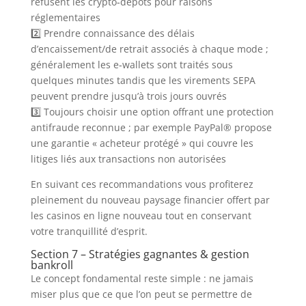
refusent les crypto‑dépôts pour raisons
réglementaires
2️⃣ Prendre connaissance des délais
d’encaissement/de retrait associés à chaque mode ;
généralement les e‑wallets sont traités sous
quelques minutes tandis que les virements SEPA
peuvent prendre jusqu’à trois jours ouvrés
3️⃣ Toujours choisir une option offrant une protection
antifraude reconnue ; par exemple PayPal® propose
une garantie « acheteur protégé » qui couvre les
litiges liés aux transactions non autorisées
En suivant ces recommandations vous profiterez
pleinement du nouveau paysage financier offert par
les casinos en ligne nouveau tout en conservant
votre tranquillité d’esprit.
Section 7 – Stratégies gagnantes & gestion
bankroll
Le concept fondamental reste simple : ne jamais
miser plus que ce que l’on peut se permettre de