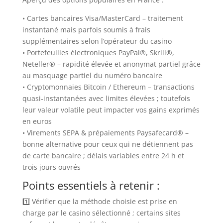
• Cartes bancaires Visa/MasterCard – traitement
instantané mais parfois soumis à frais
supplémentaires selon l’opérateur du casino
• Portefeuilles électroniques PayPal®, Skrill®,
Neteller® – rapidité élevée et anonymat partiel grâce
au masquage partiel du numéro bancaire
• Cryptomonnaies Bitcoin / Ethereum – transactions
quasi‑instantanées avec limites élevées ; toutefois
leur valeur volatile peut impacter vos gains exprimés
en euros
• Virements SEPA & prépaiements Paysafecard® –
bonne alternative pour ceux qui ne détiennent pas
de carte bancaire ; délais variables entre 24 h et
trois jours ouvrés
Points essentiels à retenir :
1️⃣ Vérifier que la méthode choisie est prise en
charge par le casino sélectionné ; certains sites