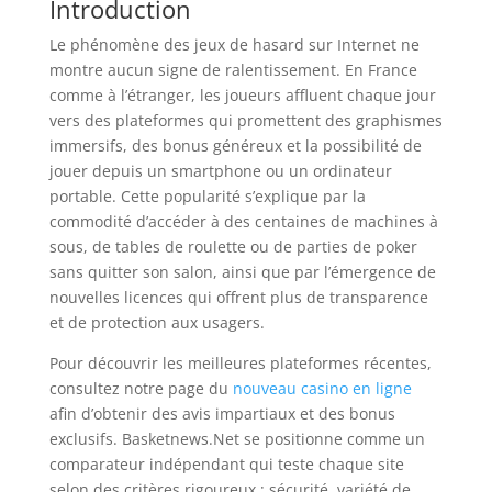
Introduction
Le phénomène des jeux de hasard sur Internet ne
montre aucun signe de ralentissement. En France
comme à l’étranger, les joueurs affluent chaque jour
vers des plateformes qui promettent des graphismes
immersifs, des bonus généreux et la possibilité de
jouer depuis un smartphone ou un ordinateur
portable. Cette popularité s’explique par la
commodité d’accéder à des centaines de machines à
sous, de tables de roulette ou de parties de poker
sans quitter son salon, ainsi que par l’émergence de
nouvelles licences qui offrent plus de transparence
et de protection aux usagers.
Pour découvrir les meilleures plateformes récentes,
consultez notre page du
nouveau casino en ligne
afin d’obtenir des avis impartiaux et des bonus
exclusifs. Basketnews.Net se positionne comme un
comparateur indépendant qui teste chaque site
selon des critères rigoureux : sécurité, variété de