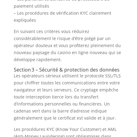
paiement utilisés
– Les procédures de vérification KYC clairement
expliquées
En suivant ces critères vous réduirez
considérablement le risque d’être piégé par un
opérateur douteux et vous profiterez pleinement du
nouveau paysage du casino en ligne nouveau qui se
développe rapidement.
Section 3 – Sécurité & protection des données
Les opérateurs sérieux utilisent le protocole SSL/TLS
pour chiffrer toutes les communications entre votre
navigateur et leurs serveurs. Ce cryptage empêche
toute interception tierce lors du transfert
d’informations personnelles ou financières. Un
cadenas vert dans la barre d’adresse indique
généralement que le certificat est valide et à jour.
Les procédures KYC (Know Your Customer) et AML
(Anti‑Money Laundering) sont obligatoires dans