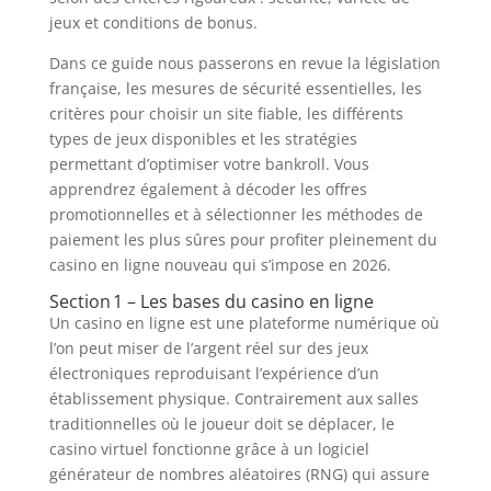
jeux et conditions de bonus.
Dans ce guide nous passerons en revue la législation
française, les mesures de sécurité essentielles, les
critères pour choisir un site fiable, les différents
types de jeux disponibles et les stratégies
permettant d’optimiser votre bankroll. Vous
apprendrez également à décoder les offres
promotionnelles et à sélectionner les méthodes de
paiement les plus sûres pour profiter pleinement du
casino en ligne nouveau qui s’impose en 2026.
Section 1 – Les bases du casino en ligne
Un casino en ligne est une plateforme numérique où
l’on peut miser de l’argent réel sur des jeux
électroniques reproduisant l’expérience d’un
établissement physique. Contrairement aux salles
traditionnelles où le joueur doit se déplacer, le
casino virtuel fonctionne grâce à un logiciel
générateur de nombres aléatoires (RNG) qui assure