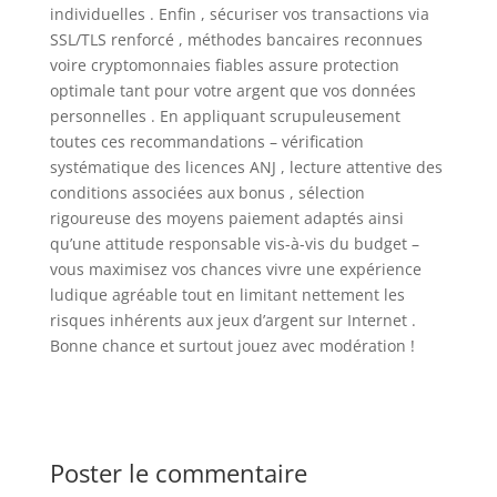
individuelles . Enfin , sécuriser vos transactions via
SSL/TLS renforcé , méthodes bancaires reconnues
voire cryptomonnaies fiables assure protection
optimale tant pour votre argent que vos données
personnelles . En appliquant scrupuleusement
toutes ces recommandations – vérification
systématique des licences ANJ , lecture attentive des
conditions associées aux bonus , sélection
rigoureuse des moyens paiement adaptés ainsi
qu’une attitude responsable vis-à-vis du budget –
vous maximisez vos chances vivre une expérience
ludique agréable tout en limitant nettement les
risques inhérents aux jeux d’argent sur Internet .
Bonne chance et surtout jouez avec modération !
Poster le commentaire