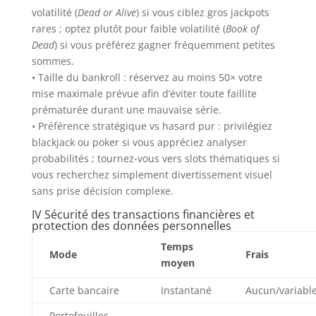
volatilité (
Dead or Alive
) si vous ciblez gros jackpots
rares ; optez plutôt pour faible volatilité (
Book of
Dead
) si vous préférez gagner fréquemment petites
sommes.
• Taille du bankroll : réservez au moins 50× votre
mise maximale prévue afin d’éviter toute faillite
prématurée durant une mauvaise série.
• Préférence stratégique vs hasard pur : privilégiez
blackjack ou poker si vous appréciez analyser
probabilités ; tournez-vous vers slots thématiques si
vous recherchez simplement divertissement visuel
sans prise décision complexe.
IV Sécurité des transactions financières et
protection des données personnelles
Temps
Mode
Frais
moyen
Carte bancaire
Instantané
Aucun/variabl
Portefeuilles