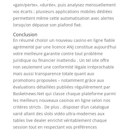
«gain/perte», «durée», puis analysez mensuellement
vos écarts ; plusieurs applications mobiles dédiées
permettent même cette automatisation avec alertes
lorsqu’on dépasse son plafond fixé.
Conclusion
En résumé choisir un nouveau casino en ligne fiable
agrémenté par une licence ANJ constitue aujourd’hui
votre meilleure garantie contre tout problème
juridique ou financier inattendu . Un tel site offre
non seulement une conformité légale irréprochable
mais aussi transparence totale quant aux
promotions proposées – notamment grâce aux
évaluations détaillées publiées régulièrement par
Basketnews.Net qui classe chaque plateforme parmi
les meilleurs nouveaux casinos en ligne selon nos
critères stricts . De plus , disposer d’un catalogue
varié allant des slots vidéo ultra‑modernes aux
tables live dealer enrichit véritablement chaque
session tout en respectant vos préférences