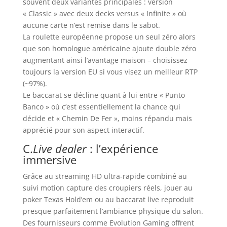
souvent deux variantes principales : version
« Classic » avec deux decks versus « Infinite » où
aucune carte n’est remise dans le sabot.
La roulette européenne propose un seul zéro alors
que son homologue américaine ajoute double zéro
augmentant ainsi l’avantage maison – choisissez
toujours la version EU si vous visez un meilleur RTP
(~97%).
Le baccarat se décline quant à lui entre « Punto
Banco » où c’est essentiellement la chance qui
décide et « Chemin De Fer », moins répandu mais
apprécié pour son aspect interactif.
C.
Live dealer
: l’expérience
immersive
Grâce au streaming HD ultra‑rapide combiné au
suivi motion capture des croupiers réels, jouer au
poker Texas Hold’em ou au baccarat live reproduit
presque parfaitement l’ambiance physique du salon.
Des fournisseurs comme Evolution Gaming offrent