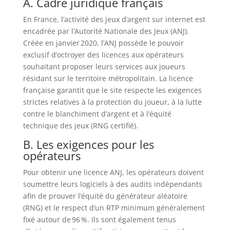
A. Cadre juridique français
En France, l’activité des jeux d’argent sur internet est
encadrée par l’Autorité Nationale des Jeux (ANJ).
Créée en janvier 2020, l’ANJ possède le pouvoir
exclusif d’octroyer des licences aux opérateurs
souhaitant proposer leurs services aux joueurs
résidant sur le territoire métropolitain. La licence
française garantit que le site respecte les exigences
strictes relatives à la protection du joueur, à la lutte
contre le blanchiment d’argent et à l’équité
technique des jeux (RNG certifié).
B. Les exigences pour les
opérateurs
Pour obtenir une licence ANJ, les opérateurs doivent
soumettre leurs logiciels à des audits indépendants
afin de prouver l’équité du générateur aléatoire
(RNG) et le respect d’un RTP minimum généralement
fixé autour de 96 %. Ils sont également tenus