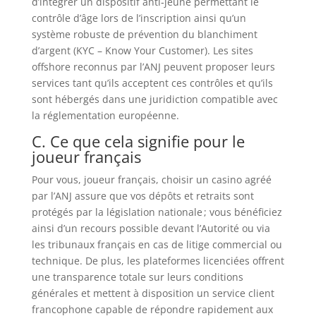
d’intégrer un dispositif anti‑jeune permettant le
contrôle d’âge lors de l’inscription ainsi qu’un
système robuste de prévention du blanchiment
d’argent (KYC – Know Your Customer). Les sites
offshore reconnus par l’ANJ peuvent proposer leurs
services tant qu’ils acceptent ces contrôles et qu’ils
sont hébergés dans une juridiction compatible avec
la réglementation européenne.
C. Ce que cela signifie pour le
joueur français
Pour vous, joueur français, choisir un casino agréé
par l’ANJ assure que vos dépôts et retraits sont
protégés par la législation nationale ; vous bénéficiez
ainsi d’un recours possible devant l’Autorité ou via
les tribunaux français en cas de litige commercial ou
technique. De plus, les plateformes licenciées offrent
une transparence totale sur leurs conditions
générales et mettent à disposition un service client
francophone capable de répondre rapidement aux