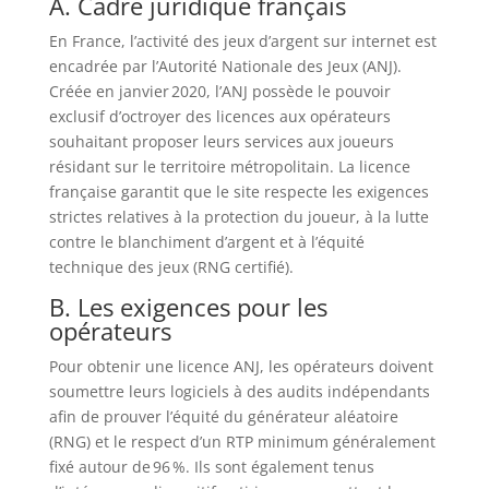
A. Cadre juridique français
En France, l’activité des jeux d’argent sur internet est
encadrée par l’Autorité Nationale des Jeux (ANJ).
Créée en janvier 2020, l’ANJ possède le pouvoir
exclusif d’octroyer des licences aux opérateurs
souhaitant proposer leurs services aux joueurs
résidant sur le territoire métropolitain. La licence
française garantit que le site respecte les exigences
strictes relatives à la protection du joueur, à la lutte
contre le blanchiment d’argent et à l’équité
technique des jeux (RNG certifié).
B. Les exigences pour les
opérateurs
Pour obtenir une licence ANJ, les opérateurs doivent
soumettre leurs logiciels à des audits indépendants
afin de prouver l’équité du générateur aléatoire
(RNG) et le respect d’un RTP minimum généralement
fixé autour de 96 %. Ils sont également tenus