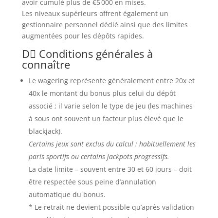
avoir cumulé plus de €5 000 en mises.
Les niveaux supérieurs offrent également un
gestionnaire personnel dédié ainsi que des limites
augmentées pour les dépôts rapides.
D️⃣ Conditions générales à
connaître
Le wagering représente généralement entre 20x et
40x le montant du bonus plus celui du dépôt
associé ; il varie selon le type de jeu (les machines
à sous ont souvent un facteur plus élevé que le
blackjack).
Certains jeux sont exclus du calcul : habituellement les
paris sportifs ou certains jackpots progressifs.
La date limite – souvent entre 30 et 60 jours – doit
être respectée sous peine d’annulation
automatique du bonus.
* Le retrait ne devient possible qu’après validation