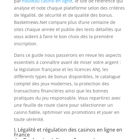
par
nouveau casino en ligne
, le site de référence qui
analyse et note chaque plateforme selon des critères
de légalité, de sécurité et de qualité des bonus.
Basketnews.Net compare plus d’une centaine de
sites chaque année et publie des tests détaillés qui
vous aident à faire le bon choix dès la première
inscription.
Dans ce guide nous passerons en revue les aspects
essentiels à connaître avant de miser votre argent :
la législation française et les licences ANJ, les
différents types de bonus disponibles, le catalogue
complet des jeux modernes, la protection des
transactions financières ainsi que les bonnes
pratiques du jeu responsable. Vous repartirez avec
une feuille de route claire pour sélectionner un
casino fiable, optimiser vos promotions et jouer en
toute sérénité.
I. Légalité et régulation des casinos en ligne en
France