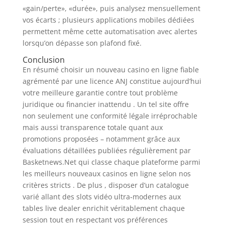
«gain/perte», «durée», puis analysez mensuellement
vos écarts ; plusieurs applications mobiles dédiées
permettent même cette automatisation avec alertes
lorsqu’on dépasse son plafond fixé.
Conclusion
En résumé choisir un nouveau casino en ligne fiable
agrémenté par une licence ANJ constitue aujourd’hui
votre meilleure garantie contre tout problème
juridique ou financier inattendu . Un tel site offre
non seulement une conformité légale irréprochable
mais aussi transparence totale quant aux
promotions proposées – notamment grâce aux
évaluations détaillées publiées régulièrement par
Basketnews.Net qui classe chaque plateforme parmi
les meilleurs nouveaux casinos en ligne selon nos
critères stricts . De plus , disposer d’un catalogue
varié allant des slots vidéo ultra‑modernes aux
tables live dealer enrichit véritablement chaque
session tout en respectant vos préférences