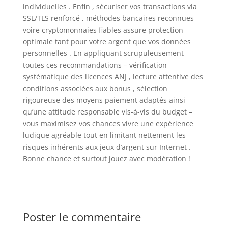
individuelles . Enfin , sécuriser vos transactions via
SSL/TLS renforcé , méthodes bancaires reconnues
voire cryptomonnaies fiables assure protection
optimale tant pour votre argent que vos données
personnelles . En appliquant scrupuleusement
toutes ces recommandations – vérification
systématique des licences ANJ , lecture attentive des
conditions associées aux bonus , sélection
rigoureuse des moyens paiement adaptés ainsi
qu’une attitude responsable vis-à-vis du budget –
vous maximisez vos chances vivre une expérience
ludique agréable tout en limitant nettement les
risques inhérents aux jeux d’argent sur Internet .
Bonne chance et surtout jouez avec modération !
Poster le commentaire