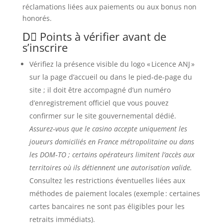
réclamations liées aux paiements ou aux bonus non
honorés.
D️⃣ Points à vérifier avant de
s’inscrire
Vérifiez la présence visible du logo « Licence ANJ »
sur la page d’accueil ou dans le pied‑de‑page du
site ; il doit être accompagné d’un numéro
d’enregistrement officiel que vous pouvez
confirmer sur le site gouvernemental dédié.
Assurez‑vous que le casino accepte uniquement les
joueurs domiciliés en France métropolitaine ou dans
les DOM‑TO ; certains opérateurs limitent l’accès aux
territoires où ils détiennent une autorisation valide.
Consultez les restrictions éventuelles liées aux
méthodes de paiement locales (exemple : certaines
cartes bancaires ne sont pas éligibles pour les
retraits immédiats).