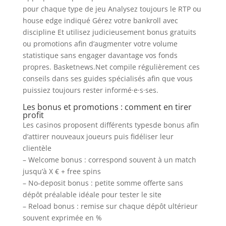
pour chaque type de jeu​ Analysez toujours le RTP ou
house edge indiqué​ Gérez votre bankroll avec
discipline​ Et utilisez judicieusement bonus gratuits
ou promotions afin d’augmenter votre volume
statistique sans engager davantage vos fonds
propres​. Basketnews.Net compile régulièrement ces
conseils dans ses guides spécialisés afin que vous
puissiez toujours rester informé·e·s·ses​.
Les bonus et promotions : comment en tirer
profit
Les casinos proposent différents typesde bonus afin
d’attirer nouveaux joueurs puis fidéliser leur
clientèle​
– Welcome bonus : correspond souvent à un match
jusqu’à X € + free spins
– No‑deposit bonus : petite somme offerte sans
dépôt préalable idéale pour tester le site
– Reload bonus : remise sur chaque dépôt ultérieur
souvent exprimée en %