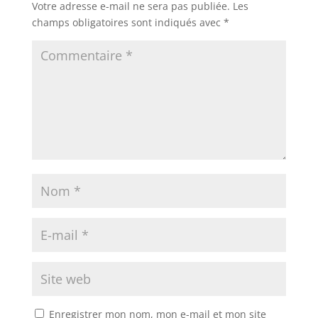
Votre adresse e-mail ne sera pas publiée.
Les
champs obligatoires sont indiqués avec
*
Enregistrer mon nom, mon e-mail et mon site