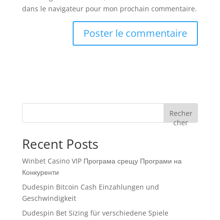
dans le navigateur pour mon prochain commentaire.
Recher
cher
Recent Posts
Winbet Casino VIP Програма срещу Програми на
Конкуренти
Dudespin Bitcoin Cash Einzahlungen und
Geschwindigkeit
Dudespin Bet Sizing für verschiedene Spiele