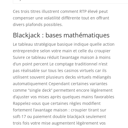
Ces trois titres illustrent comment RTP élevé peut
compenser une volatilité différente tout en offrant
divers plafonds possibles.​
Blackjack : bases mathématiques
Le tableau stratégique basique indique quelle action
entreprendre selon votre main et celle du croupier​
Suivre ce tableau réduit l’avantage maison à moins
d’un point percent​ Le comptage traditionnel n’est
pas réalisable sur tous les casinos virtuels car ils
utilisent souvent plusieurs decks virtuels mélangés
automatiquement​ Cependant certaines variantes
comme “single deck” permettent encore légèrement
d’ajuster vos mises après quelques mains favorables​
Rappelez‑vous que certaines règles modifient
fortement l’avantage maison : croupier tirant sur
soft‑17 ou paiement double blackjack seulement
trois fois votre mise augmentent légèrement vos