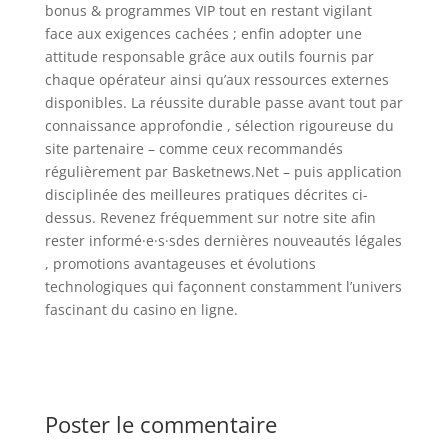
bonus & programmes VIP tout en restant vigilant
face aux exigences cachées ; enfin adopter une
attitude responsable grâce aux outils fournis par
chaque opérateur ainsi qu’aux ressources externes
disponibles​. La réussite durable passe avant tout par
connaissance approfondie , sélection rigoureuse du
site partenaire – comme ceux recommandés
régulièrement par Basketnews.Net – puis application
disciplinée des meilleures pratiques décrites ci-
dessus​. Revenez fréquemment sur notre site afin
rester informé·e·s·sdes dernières nouveautés légales
, promotions avantageuses et évolutions
technologiques qui façonnent constamment l’univers
fascinant du casino en ligne.​
Poster le commentaire