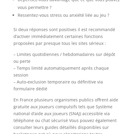
vous permettre ?
Ressentez‑vous stress ou anxiété liée au jeu ?
Si deux réponses sont positives il est recommandé
d’activer immédiatement certaines fonctions
proposées par presque tous les sites sérieux :
– Limites quotidiennes / hebdomadaires sur dépôt
ou perte
– Temps limité automatiquement après chaque
session
– Auto‑exclusion temporaire ou définitive via
formulaire dédié
En France plusieurs organismes publics offrent aide
gratuite aux joueurs compulsifs tels que Système
national d’aide aux joueurs (SNAJ) accessible via
téléphone ou chat sécurisé​​ Vous pouvez également
consulter leurs guides détaillés disponibles sur