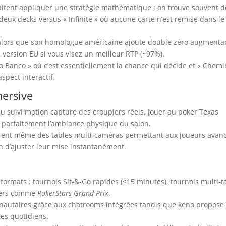
uhaitent appliquer une stratégie mathématique ; on trouve souvent 
c deux decks versus « Infinite » où aucune carte n’est remise dans le
 alors que son homologue américaine ajoute double zéro augmenta
a version EU si vous visez un meilleur RTP (~97%).
to Banco » où c’est essentiellement la chance qui décide et « Chem
spect interactif.
mersive
 suivi motion capture des croupiers réels, jouer au poker Texas
 parfaitement l’ambiance physique du salon.
rent même des tables multi‑caméras permettant aux joueurs avan
 d’ajuster leur mise instantanément.
formats : tournois Sit‑&‑Go rapides (<15 minutes), tournois multi‑t
niers comme
PokerStars Grand Prix
.
nautaires grâce aux chatrooms intégrées tandis que keno propose
ges quotidiens.