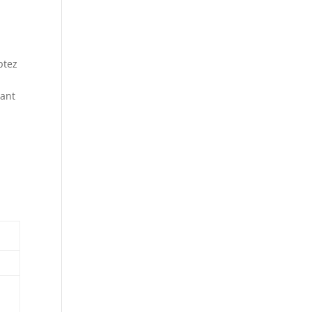
optez
rant