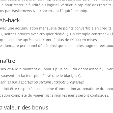
ale pour tester la fluidité du logiciel, vérifier la rapidité des retraits 
dus par Basketnews.Net concernant l’équité technique.
ash‑back
vec une accumulation mensuelle de points convertible en crédits
 », soirées privées avec croupier dédié…). Un exemple concret : « C
aque semaine après avoir cumulé plus de €5 000 en mises.
gestionnaire personnel dédié ainsi que des limites augmentées po
naître
e
20x
et
40x
le montant du bonus plus celui du dépôt associé ; il var
 souvent un facteur plus élevé que le blackjack).
ent les paris sportifs ou certains jackpots progressifs.
– doit être respectée sous peine d’annulation automatique du bon
lidation complète du wagering ; sinon les gains seront confisqués.
la valeur des bonus