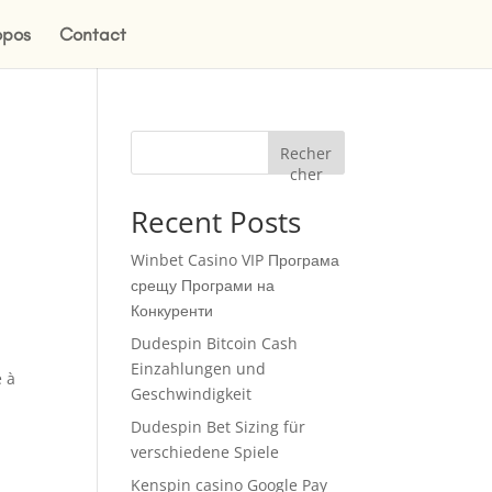
opos
Contact
Recher
cher
Recent Posts
Winbet Casino VIP Програма
срещу Програми на
Конкуренти
Dudespin Bitcoin Cash
Einzahlungen und
e à
Geschwindigkeit
Dudespin Bet Sizing für
verschiedene Spiele
s
Kenspin casino Google Pay