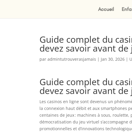
Accueil
Enfa
Guide complet du casin
devez savoir avant de 
par
admintutrouverasjamais
|
Jan 30, 2026
|
U
Guide complet du casin
devez savoir avant de 
Les casinos en ligne sont devenus un phénom
la connexion haut débit et aux smartphones p
centaines de jeux : machines à sous, roulette, 
démocratisation du jeu virtuel s’accompagne d’
promotionnelles et d’innovations technologique