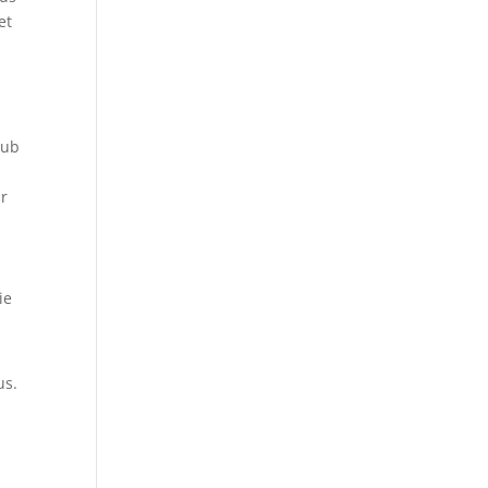
et
lub
ur
ie
us.