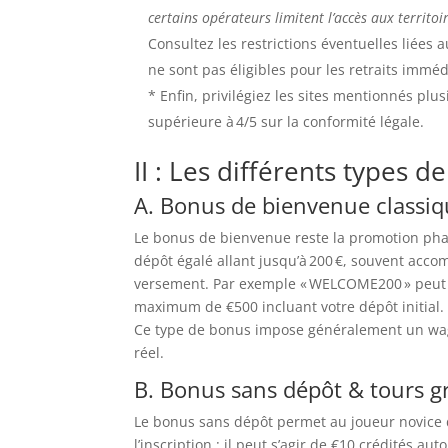
certains opérateurs limitent l’accès aux territoi
Consultez les restrictions éventuelles liées
ne sont pas éligibles pour les retraits imméd
* Enfin, privilégiez les sites mentionnés pl
supérieure à 4/5 sur la conformité légale.
II : Les différents types 
A. Bonus de bienvenue classi
Le bonus de bienvenue reste la promotion phar
dépôt égalé allant jusqu’à 200 €, souvent acco
versement. Par exemple « WELCOME200 » peut do
maximum de €500 incluant votre dépôt initial.
Ce type de bonus impose généralement un wag
réel.
B. Bonus sans dépôt & tours gr
Le bonus sans dépôt permet au joueur novice 
l’inscription : il peut s’agir de €10 crédités 