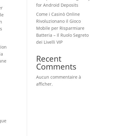
for Android Deposits
er
Come i Casinò Online
le
Rivoluzionano il Gioco
on
Mobile per Risparmiare
es
Batteria – Il Ruolo Segreto
dei Livelli VIP
tion
la
Recent
 une
Comments
Aucun commentaire à
afficher.
ique