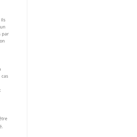
Ils
’un
s par
ion
a
n cas
x
être
é.