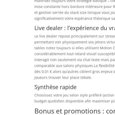
maîtrisez toujours votre stratégie basique – c
mise constante hors bordure intérieure pour 
et gestion serrée du stack size lorsque vous j
significativement votre espérance théorique sa
Live dealer : l’expérience du vr
Le live dealer repose principalement sur str
permettant voir physiquement vos jetons virtu
tables notez toujours si elles utilisent Motio
considérablement tout retard visuel susceptib
interagit non seulement via chat texte mais pa
comparable aux salons physiques.La flexibilit
dès 0,01 € alors qu’autres ciblent gros enjeu
joueurs trouver leur place idéale.​
Synthèse rapide
Choisissez votre jeu selon style préféré (action 
budget quotidien disponible afin maximiser pla
Bonus et promotions : c