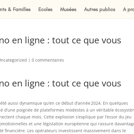
nts & Familles
Ecoles
Musées
Autres publics
A pr
o en ligne : tout ce que vous
Uncategorized
|
0 commentaires
o en ligne : tout ce que vous
 été aussi dynamique qu’en ce début d’année 2024. En quelques
sé d’une poignée de plateformes modestes à un véritable écosyst
onnectent chaque mois. Cette explosion s’explique par l’essor du jeu
promotionnelles et une législation européenne qui rassure davantag
ité financière. Les opérateurs investissent massivement dans le