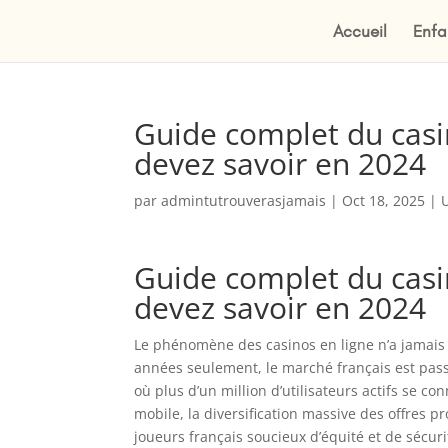
Accueil
Enfa
Guide complet du casin
devez savoir en 2024
par
admintutrouverasjamais
|
Oct 18, 2025
|
Guide complet du casin
devez savoir en 2024
Le phénomène des casinos en ligne n’a jamais
années seulement, le marché français est pas
où plus d’un million d’utilisateurs actifs se c
mobile, la diversification massive des offres 
joueurs français soucieux d’équité et de sécur