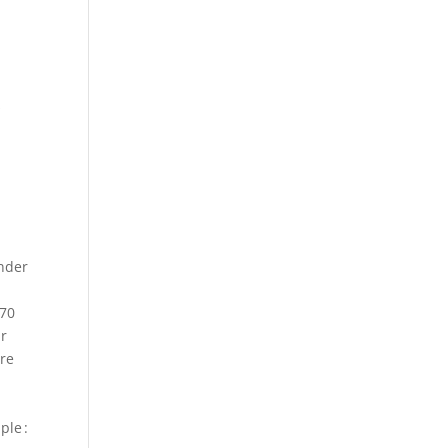
s
ender
,70
ar
pre
s
ple :