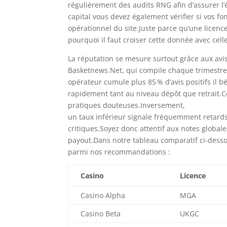
régulièrement des audits RNG afin d’assurer l’
capital vous devez également vérifier si vos 
opérationnel du site.Juste parce qu’une licenc
pourquoi il faut croiser cette donnée avec celle
La réputation se mesure surtout grâce aux avi
Basketnews.Net, qui compile chaque trimestre 
opérateur cumule plus 85 % d’avis positifs il b
rapidement tant au niveau dépôt que retrait.C
pratiques douteuses.Inversement,
un taux inférieur signale fréquemment retards
critiques.Soyez donc attentif aux notes globale
payout.Dans notre tableau comparatif ci-desso
parmi nos recommandations :
Casino
Licence
Casino Alpha
MGA
Casino Beta
UKGC