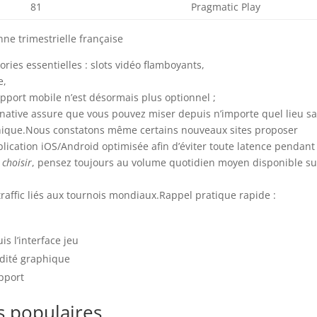
81
Pragmatic Play
ne trimestrielle française
ories essentielles : slots vidéo flamboyants,
e,
upport mobile n’est désormais plus optionnel ;
native assure que vous pouvez miser depuis n’importe quel lieu s
aphique.Nous constatons même certains nouveaux sites proposer
cation iOS/Android optimisée afin d’éviter toute latence pendant
 choisir
, pensez toujours au volume quotidien moyen disponible su
traffic liés aux tournois mondiaux.Rappel pratique rapide :
 l’interface jeu
idité graphique
upport
s populaires