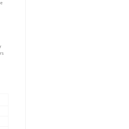
re
r
rs