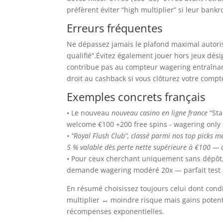
préfèrent éviter “high multiplier” si leur bankr
Erreurs fréquentes
Ne dépassez jamais le plafond maximal autori
qualifié”.Évitez également jouer hors jeux dés
contribue pas au compteur wagering entraînan
droit au cashback si vous clôturez votre compte
Exemples concrets français
• Le nouveau
nouveau casino en ligne france
“Sta
welcome €100 +200 free spins ‑ wagering only 
• “Royal Flush Club”, classé parmi nos top picks 
‎5 %‎ valable dès perte nette supérieure à €100 —
• Pour ceux cherchant uniquement sans dépôt,“L
demande wagering modéré ‎20x‎ — parfait test
En résumé choisissez toujours celui dont condi
multiplier ↔️ moindre risque mais gains potent
récompenses exponentielles.