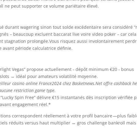
oll ne peut supporter ce volume pariétaire élevé.​
sé durant wagering sinon tout solde excédentaire sera considéré 
ignés – beaucoup excluent baccarat live voire video poker – car cela
t stagnation prolongée.Vous risquez aussi involontairement perd
 avant période calculatrice définie.​
rlight Vegas” propose actuellement ‑ dépôt minimum €20 ‑ bonus
slots → idéal pour amateurs volatilité moyenne.
meilleur casino online France2024 chez Basketnews.Net offre cashback h
 aucune restriction game type.
ucky Spin Free” délivre €15 instantanés dès inscription vérifiée p
 avant engagement réel.*
tions correspondent réellement à votre profil bancaire —plus faibl
iels réduits versus haut multiplier ↔️ gros challenge bankroll mais