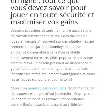
en ligne : tout ce que
vous devez savoir pour
jouer en toute sécurité et
maximiser vos gains
L’essor des casinos virtuels ne montre aucun signe
de ralentissement ; chaque mois des millions de
joueurs français s’inscrivent sur des plateformes qui
promettent des jackpots flamboyants et une
ambiance comparable à celle d’un véritable
établissement terrestre. Cette popularité croissante
crée toutefois un besoin pressant de disposer d’un
guide fiable : comment distinguer le vrai du faux,
identifier les offres réellement avantageuses et éviter
les arnaques qui pullulent sur la toile ?
Choisir un
nouveau casino en ligne
recommandé par
des experts est aujourd’hui la première étape pour
jouer sereinement. Les revues indépendantes
comme Basketnews.Net passent au crible les