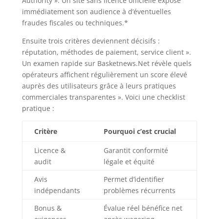
Authority ». Un site sans licence officielle expose
immédiatement son audience à d’éventuelles
fraudes fiscales ou techniques.*
Ensuite trois critères deviennent décisifs :
réputation, méthodes de paiement, service client ».
Un examen rapide sur Basketnews.Net révèle quels
opérateurs affichent régulièrement un score élevé
auprès des utilisateurs grâce à leurs pratiques
commerciales transparentes ». Voici une checklist
pratique :
Critère
Pourquoi c’est crucial
Licence &
Garantit conformité
audit
légale et équité
Avis
Permet d’identifier
indépendants
problèmes récurrents
Bonus &
Évalue réel bénéfice net