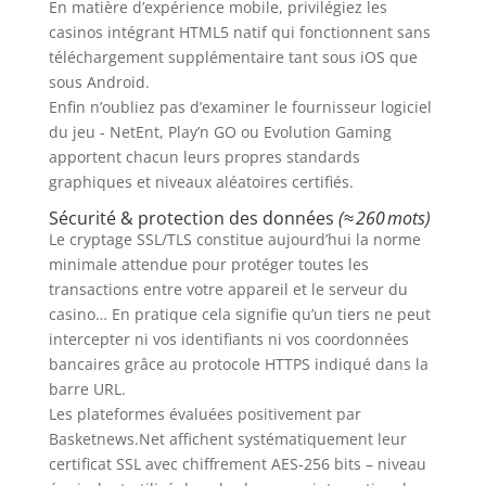
En matière d’expérience mobile, privilégiez les
casinos intégrant HTML5 natif qui fonctionnent sans
téléchargement supplémentaire tant sous iOS que
sous Android.
Enfin n’oubliez pas d’examiner le fournisseur logiciel
du jeu ‑ NetEnt, Play’n GO ou Evolution Gaming
apportent chacun leurs propres standards
graphiques et niveaux aléatoires certifiés.
Sécurité & protection des données
(≈ 260 mots)
Le cryptage SSL/TLS constitue aujourd’hui la norme
minimale attendue pour protéger toutes les
transactions entre votre appareil et le serveur du
casino… En pratique cela signifie qu’un tiers ne peut
intercepter ni vos identifiants ni vos coordonnées
bancaires grâce au protocole HTTPS indiqué dans la
barre URL.
Les plateformes évaluées positivement par
Basketnews.Net affichent systématiquement leur
certificat SSL avec chiffrement AES‑256 bits – niveau