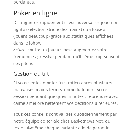
perdantes.
Poker en ligne
Distinguerez rapidement si vos adversaires jouent «
tight » (sélection stricte des mains) ou « loose »
(jouent beaucoup) grâce aux statistiques affichées
dans le lobby.
Astuce
: contre un joueur loose augmentez votre
fréquence agressive pendant qu’il sème trop souvent
ses jetons.
Gestion du tilt
Si vous sentez monter frustration après plusieurs
mauvaises mains fermez immédiatement votre
session pendant quelques minutes ; reprendre avec
calme améliore nettement vos décisions ultérieures.
Tous ces conseils sont validés quotidiennement par
notre équipe éditoriale chez Basketnews.Net, qui
teste lui‑même chaque variante afin de garantir