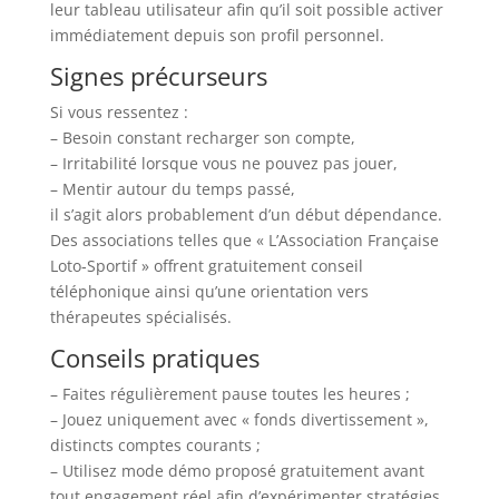
leur tableau utilisateur afin qu’il soit possible activer
immédiatement depuis son profil personnel.
Signes précurseurs
Si vous ressentez :
– Besoin constant recharger son compte,
– Irritabilité lorsque vous ne pouvez pas jouer,
– Mentir autour du temps passé,
il s’agit alors probablement d’un début dépendance.
Des associations telles que « L’Association Française
Loto‑Sportif » offrent gratuitement conseil
téléphonique ainsi qu’une orientation vers
thérapeutes spécialisés.
Conseils pratiques
– Faites régulièrement pause toutes les heures ;
– Jouez uniquement avec « fonds divertissement »,
distincts comptes courants ;
– Utilisez mode démo proposé gratuitement avant
tout engagement réel afin d’expérimenter stratégies