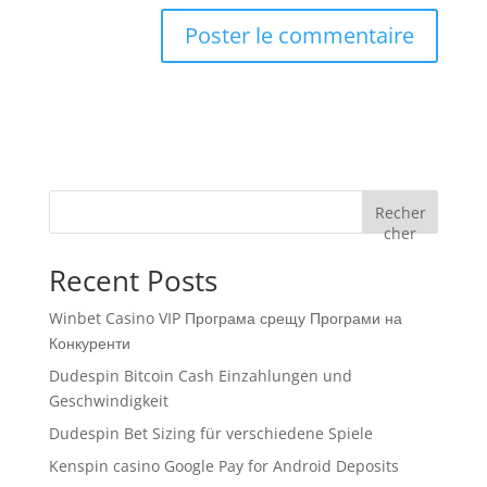
Recher
cher
Recent Posts
Winbet Casino VIP Програма срещу Програми на
Конкуренти
Dudespin Bitcoin Cash Einzahlungen und
Geschwindigkeit
Dudespin Bet Sizing für verschiedene Spiele
Kenspin casino Google Pay for Android Deposits