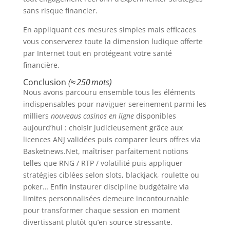
sans risque financier.
En appliquant ces mesures simples mais efficaces
vous conserverez toute la dimension ludique offerte
par Internet tout en protégeant votre santé
financière.
Conclusion
(≈ 250 mots)
Nous avons parcouru ensemble tous les éléments
indispensables pour naviguer sereinement parmi les
milliers
nouveau​s casinos en ligne
disponibles
aujourd’hui : choisir judicieusement grâce aux
licences ANJ validées puis comparer leurs offres via
Basketnews.Net, maîtriser parfaitement notions
telles que RNG / RTP / volatilité puis appliquer
stratégies ciblées selon slots, blackjack, roulette ou
poker… Enfin instaurer discipline budgétaire via
limites personnalisées demeure incontournable
pour transformer chaque session en moment
divertissant plutôt qu’en source stressante.