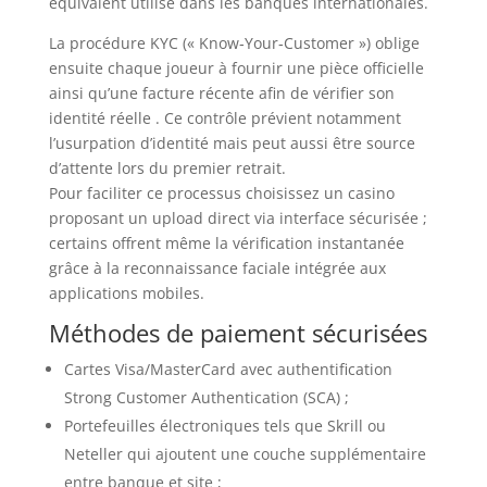
équivalent utilisé dans les banques internationales.
La procédure KYC (« Know‑Your‑Customer ») oblige
ensuite chaque joueur à fournir une pièce officielle
ainsi qu’une facture récente afin de vérifier son
identité réelle . Ce contrôle prévient notamment
l’usurpation d’identité mais peut aussi être source
d’attente lors du premier retrait.
Pour faciliter ce processus choisissez un casino
proposant un upload direct via interface sécurisée ;
certains offrent même la vérification instantanée
grâce à la reconnaissance faciale intégrée aux
applications mobiles.
Méthodes de paiement sécurisées
Cartes Visa/MasterCard avec authentification
Strong Customer Authentication (SCA) ;
Portefeuilles électroniques tels que Skrill ou
Neteller qui ajoutent une couche supplémentaire
entre banque et site ;