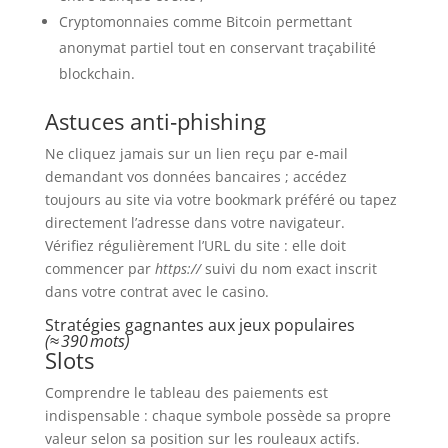
Cryptomonnaies comme Bitcoin permettant
anonymat partiel tout en conservant traçabilité
blockchain.
Astuces anti‑phishing
Ne cliquez jamais sur un lien reçu par e‑mail
demandant vos données bancaires ; accédez
toujours au site via votre bookmark préféré ou tapez
directement l’adresse dans votre navigateur.
Vérifiez régulièrement l’URL du site : elle doit
commencer par
https://
suivi du nom exact inscrit
dans votre contrat avec le casino.
Stratégies gagnantes aux jeux populaires
(≈ 390 mots)
Slots
Comprendre le tableau des paiements est
indispensable : chaque symbole possède sa propre
valeur selon sa position sur les rouleaux actifs.