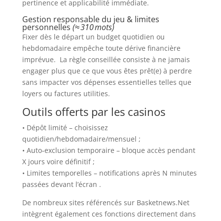
pertinence et applicabilité immédiate.
Gestion responsable du jeu & limites
personnelles
(≈ 310 mots)
Fixer dès le départ un budget quotidien ou
hebdomadaire empêche toute dérive financière
imprévue. La règle conseillée consiste à ne jamais
engager plus que ce que vous êtes prêt(e) à perdre
sans impacter vos dépenses essentielles telles que
loyers ou factures utilities.
Outils offerts par les casinos
• Dépôt limité – choisissez
quotidien/hebdomadaire/mensuel ;
• Auto‑exclusion temporaire – bloque accès pendant
X jours voire définitif ;
• Limites temporelles – notifications après N minutes
passées devant l’écran .
De nombreux sites référencés sur Basketnews.Net
intègrent également ces fonctions directement dans