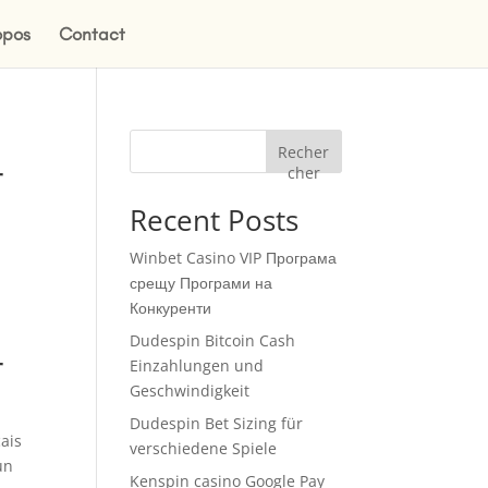
opos
Contact
Recher
r
cher
Recent Posts
Winbet Casino VIP Програма
срещу Програми на
Конкуренти
Dudespin Bitcoin Cash
r
Einzahlungen und
Geschwindigkeit
Dudespin Bet Sizing für
çais
verschiedene Spiele
un
Kenspin casino Google Pay