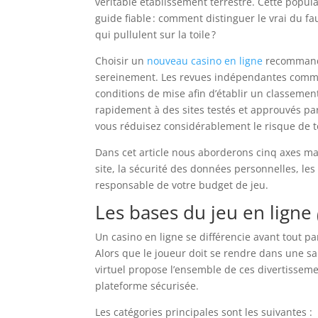
véritable établissement terrestre. Cette popul
guide fiable : comment distinguer le vrai du fa
qui pullulent sur la toile ?
Choisir un
nouveau casino en ligne
recommandé
sereinement. Les revues indépendantes comme B
conditions de mise afin d’établir un classemen
rapidement à des sites testés et approuvés p
vous réduisez considérablement le risque de 
Dans cet article nous aborderons cinq axes maje
site, la sécurité des données personnelles, les
responsable de votre budget de jeu.
Les bases du jeu en ligne
Un casino en ligne se différencie avant tout pa
Alors que le joueur doit se rendre dans une sa
virtuel propose l’ensemble de ces divertisse
plateforme sécurisée.
Les catégories principales sont les suivantes :