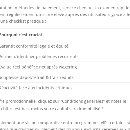
éputation, méthodes de paiement, service client ». Un examen rapide
ent régulièrement un score élevé auprès des utilisateurs grâce à l
une checklist pratique :
Pourquoi c’est crucial
Garantit conformité légale et équité
Permet d’identifier problèmes récurrents
Évalue réel bénéfice net après wagering
Souplesse dépôt/retrait & frais réduits
Réactivité face aux incidents critiques
fre promotionnelle, cliquez sur “Conditions générales” et notez le
hiffre est bas, moins votre capital sera immobilisé.*
galement une vision comparative entre programmes VIP : certains si
rs que d’autres privilégient des tournois exclusifs réservés aux 