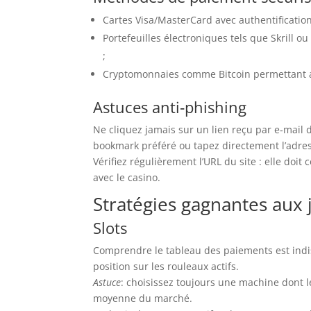
Cartes Visa/MasterCard avec authentificatio
Portefeuilles électroniques tels que Skrill 
;
Cryptomonnaies comme Bitcoin permettant an
Astuces anti‑phishing
Ne cliquez jamais sur un lien reçu par e‑mail
bookmark préféré ou tapez directement l’adres
Vérifiez régulièrement l’URL du site : elle do
avec le casino.
Stratégies gagnantes aux
Slots
Comprendre le tableau des paiements est indi
position sur les rouleaux actifs.
Astuce
: choisissez toujours une machine dont l
moyenne du marché.