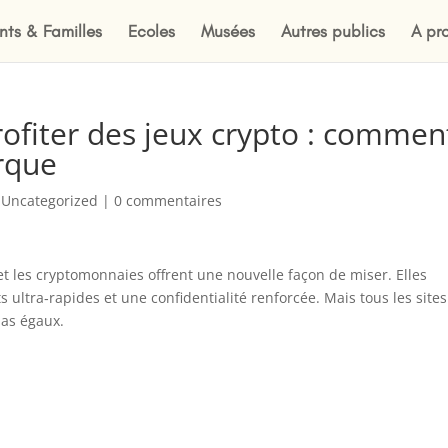
nts & Familles
Ecoles
Musées
Autres publics
A pr
ofiter des jeux crypto : commen
rque
|
Uncategorized
|
0 commentaires
t les cryptomonnaies offrent une nouvelle façon de miser. Elles
 ultra‑rapides et une confidentialité renforcée. Mais tous les sites
pas égaux.