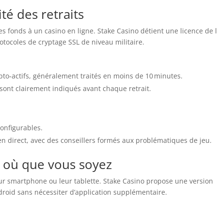
ité des retraits
es fonds à un casino en ligne. Stake Casino détient une licence de 
otocoles de cryptage SSL de niveau militaire.
pto‑actifs, généralement traités en moins de 10 minutes.
n sont clairement indiqués avant chaque retrait.
configurables.
en direct, avec des conseillers formés aux problématiques de jeu.
r où que vous soyez
leur smartphone ou leur tablette. Stake Casino propose une version
droid sans nécessiter d’application supplémentaire.