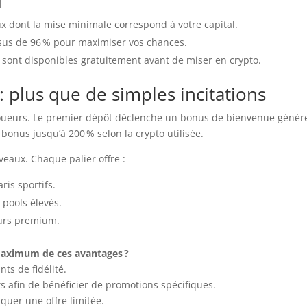
u
ux dont la mise minimale correspond à votre capital.
essus de 96 % pour maximiser vos chances.
s sont disponibles gratuitement avant de miser en crypto.
plus que de simples incitations
oueurs. Le premier dépôt déclenche un bonus de bienvenue génér
onus jusqu’à 200 % selon la crypto utilisée.
eaux. Chaque palier offre :
ris sportifs.
 pools élevés.
eurs premium.
aximum de ces avantages ?
ts de fidélité.
 afin de bénéficier de promotions spécifiques.
uer une offre limitée.