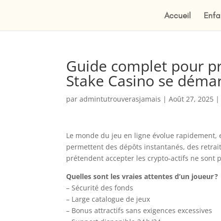
Accueil
Enfa
Guide complet pour pr
Stake Casino se déma
par
admintutrouverasjamais
|
Août 27, 2025
Le monde du jeu en ligne évolue rapidement, e
permettent des dépôts instantanés, des retraits
prétendent accepter les crypto‑actifs ne sont 
Quelles sont les vraies attentes d’un joueur ?
– Sécurité des fonds
– Large catalogue de jeux
– Bonus attractifs sans exigences excessives