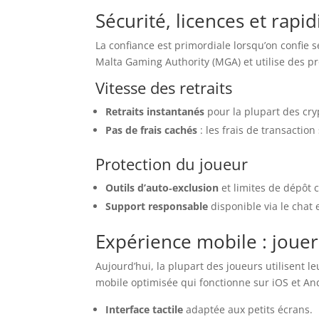
Sécurité, licences et rapid
La confiance est primordiale lorsqu’on confie s
Malta Gaming Authority (MGA) et utilise des pr
Vitesse des retraits
Retraits instantanés
pour la plupart des cry
Pas de frais cachés
: les frais de transactio
Protection du joueur
Outils d’auto‑exclusion
et limites de dépôt 
Support responsable
disponible via le chat 
Expérience mobile : joue
Aujourd’hui, la plupart des joueurs utilisent 
mobile optimisée qui fonctionne sur iOS et An
Interface tactile
adaptée aux petits écrans.