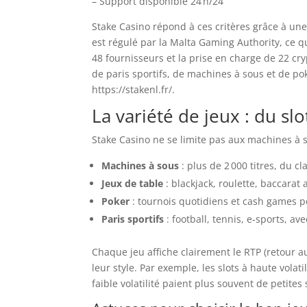
– Support disponible 24 h/24
Stake Casino répond à ces critères grâce à une
est régulé par la Malta Gaming Authority, ce qu
48 fournisseurs et la prise en charge de 22 cry
de paris sportifs, de machines à sous et de po
https://stakenl.fr/.
La variété de jeux : du slo
Stake Casino ne se limite pas aux machines à 
Machines à sous
: plus de 2 000 titres, du c
Jeux de table
: blackjack, roulette, baccarat
Poker
: tournois quotidiens et cash games p
Paris sportifs
: football, tennis, e‑sports, av
Chaque jeu affiche clairement le RTP (retour au 
leur style. Par exemple, les slots à haute volat
faible volatilité paient plus souvent de petite