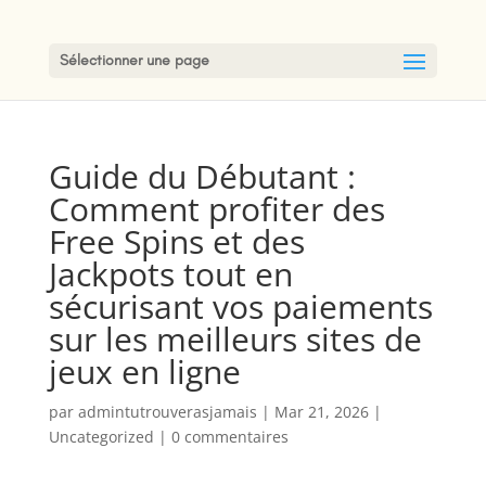
Sélectionner une page
Guide du Débutant :
Comment profiter des
Free Spins et des
Jackpots tout en
sécurisant vos paiements
sur les meilleurs sites de
jeux en ligne
par
admintutrouverasjamais
|
Mar 21, 2026
|
Uncategorized
|
0 commentaires