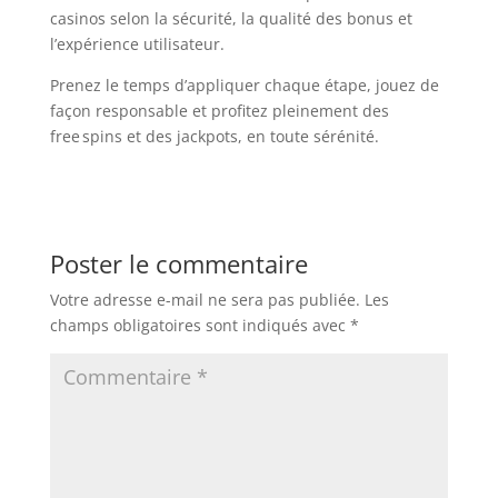
casinos selon la sécurité, la qualité des bonus et
l’expérience utilisateur.
Prenez le temps d’appliquer chaque étape, jouez de
façon responsable et profitez pleinement des
free spins et des jackpots, en toute sérénité.
Poster le commentaire
Votre adresse e-mail ne sera pas publiée.
Les
champs obligatoires sont indiqués avec
*