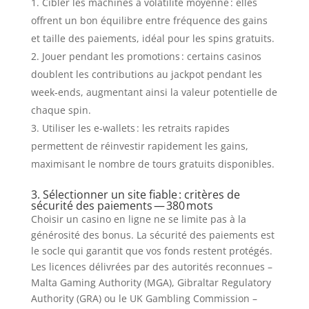
Cibler les machines à volatilité moyenne : elles
offrent un bon équilibre entre fréquence des gains
et taille des paiements, idéal pour les spins gratuits.
Jouer pendant les promotions : certains casinos
doublent les contributions au jackpot pendant les
week‑ends, augmentant ainsi la valeur potentielle de
chaque spin.
Utiliser les e‑wallets : les retraits rapides
permettent de réinvestir rapidement les gains,
maximisant le nombre de tours gratuits disponibles.
3. Sélectionner un site fiable : critères de
sécurité des paiements — 380 mots
Choisir un casino en ligne ne se limite pas à la
générosité des bonus. La sécurité des paiements est
le socle qui garantit que vos fonds restent protégés.
Les licences délivrées par des autorités reconnues –
Malta Gaming Authority (MGA), Gibraltar Regulatory
Authority (GRA) ou le UK Gambling Commission –