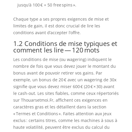
jusqu’à 100 € + 50 free spins ».
Chaque type a ses propres exigences de mise et
limites de gain, il est donc crucial de lire les
conditions avant d’accepter l’offre.
1.2 Conditions de mise typiques et
comment les lire — 120 mots
Les conditions de mise (ou wagering) indiquent le
nombre de fois que vous devez jouer le montant du
bonus avant de pouvoir retirer vos gains. Par
exemple, un bonus de 20 € avec un wagering de 30x
signifie que vous devez miser 600 € (20 € × 30) avant
le cash‑out. Les sites fiables, comme ceux répertoriés
sur Thouarsetmoi.Fr, affichent ces exigences en
caractères gras et les détaillent dans la section
« Termes et Conditions ». Faites attention aux jeux
exclus : certains titres, comme les machines à sous à
haute volatilité, peuvent être exclus du calcul du