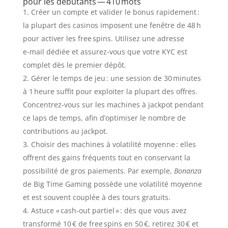
pour les débutants — 410 mots
Créer un compte et valider le bonus rapidement :
la plupart des casinos imposent une fenêtre de 48 h
pour activer les free spins. Utilisez une adresse
e‑mail dédiée et assurez‑vous que votre KYC est
complet dès le premier dépôt.
Gérer le temps de jeu : une session de 30 minutes
à 1 heure suffit pour exploiter la plupart des offres.
Concentrez‑vous sur les machines à jackpot pendant
ce laps de temps, afin d’optimiser le nombre de
contributions au jackpot.
Choisir des machines à volatilité moyenne : elles
offrent des gains fréquents tout en conservant la
possibilité de gros paiements. Par exemple,
Bonanza
de Big Time Gaming possède une volatilité moyenne
et est souvent couplée à des tours gratuits.
Astuce « cash‑out partiel » : dès que vous avez
transformé 10 € de free spins en 50 €, retirez 30 € et