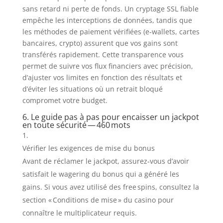
sans retard ni perte de fonds. Un cryptage SSL fiable
empêche les interceptions de données, tandis que
les méthodes de paiement vérifiées (e‑wallets, cartes
bancaires, crypto) assurent que vos gains sont
transférés rapidement. Cette transparence vous
permet de suivre vos flux financiers avec précision,
d’ajuster vos limites en fonction des résultats et
d’éviter les situations où un retrait bloqué
compromet votre budget.
6. Le guide pas à pas pour encaisser un jackpot
en toute sécurité — 460 mots
Vérifier les exigences de mise du bonus
Avant de réclamer le jackpot, assurez‑vous d’avoir
satisfait le wagering du bonus qui a généré les
gains. Si vous avez utilisé des free spins, consultez la
section « Conditions de mise » du casino pour
connaître le multiplicateur requis.