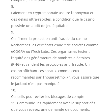
Paiement en cryptomonnaie assure l’anonymat et
des délais ultra‑rapides, à condition que le casino
possède un audit de jeu équitable.
Confirmer la protection anti‑fraude du casino
Recherchez les certificats d’audit de sociétés comme
eCOGRA ou iTech Labs. Ces organismes testent
l’équité des générateurs de nombres aléatoires
(RNG) et valident les protocoles anti‑fraude. Un
casino affichant ces sceaux, comme ceux
recommandés par Thouarsetmoi.Fr, vous assure que
le jackpot n’est pas manipulé.
Conseils pour éviter les blocages de compte
Communiquez rapidement avec le support dès
que vous recevez une demande de documents.