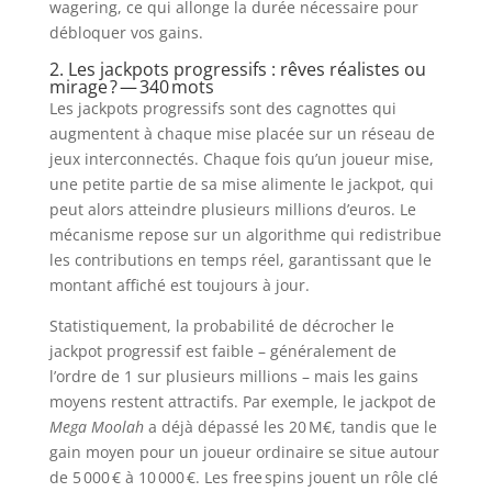
wagering, ce qui allonge la durée nécessaire pour
débloquer vos gains.
2. Les jackpots progressifs : rêves réalistes ou
mirage ? — 340 mots
Les jackpots progressifs sont des cagnottes qui
augmentent à chaque mise placée sur un réseau de
jeux interconnectés. Chaque fois qu’un joueur mise,
une petite partie de sa mise alimente le jackpot, qui
peut alors atteindre plusieurs millions d’euros. Le
mécanisme repose sur un algorithme qui redistribue
les contributions en temps réel, garantissant que le
montant affiché est toujours à jour.
Statistiquement, la probabilité de décrocher le
jackpot progressif est faible – généralement de
l’ordre de 1 sur plusieurs millions – mais les gains
moyens restent attractifs. Par exemple, le jackpot de
Mega Moolah
a déjà dépassé les 20 M€, tandis que le
gain moyen pour un joueur ordinaire se situe autour
de 5 000 € à 10 000 €. Les free spins jouent un rôle clé