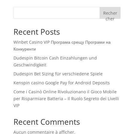
Recher
cher
Recent Posts
Winbet Casino VIP Програма срещу Програми на
Конкуренти
Dudespin Bitcoin Cash Einzahlungen und
Geschwindigkeit
Dudespin Bet Sizing für verschiedene Spiele
Kenspin casino Google Pay for Android Deposits
Come i Casinò Online Rivoluzionano il Gioco Mobile
per Risparmiare Batteria – Il Ruolo Segreto dei Livelli
VIP
Recent Comments
Aucun commentaire à afficher.