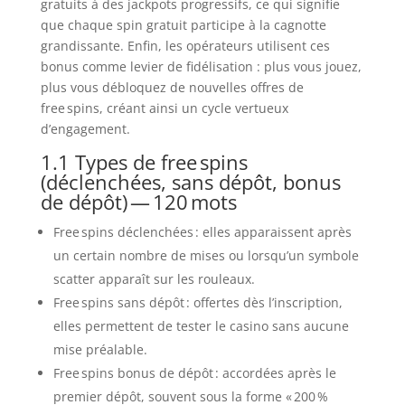
gratuits à des jackpots progressifs, ce qui signifie
que chaque spin gratuit participe à la cagnotte
grandissante. Enfin, les opérateurs utilisent ces
bonus comme levier de fidélisation : plus vous jouez,
plus vous débloquez de nouvelles offres de
free spins, créant ainsi un cycle vertueux
d’engagement.
1.1 Types de free spins
(déclenchées, sans dépôt, bonus
de dépôt) — 120 mots
Free spins déclenchées : elles apparaissent après
un certain nombre de mises ou lorsqu’un symbole
scatter apparaît sur les rouleaux.
Free spins sans dépôt : offertes dès l’inscription,
elles permettent de tester le casino sans aucune
mise préalable.
Free spins bonus de dépôt : accordées après le
premier dépôt, souvent sous la forme « 200 %