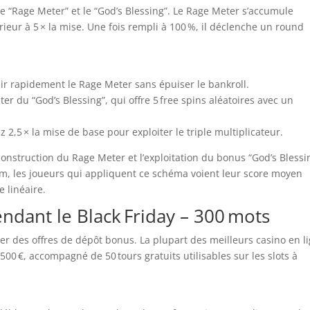
e “Rage Meter” et le “God’s Blessing”. Le Rage Meter s’accumule
ieur à 5 × la mise. Une fois rempli à 100 %, il déclenche un round
plir rapidement le Rage Meter sans épuiser le bankroll.
iter du “God’s Blessing”, qui offre 5 free spins aléatoires avec un
z 2,5 × la mise de base pour exploiter le triple multiplicateur.
construction du Rage Meter et l’exploitation du bonus “God’s Blessi
Com, les joueurs qui appliquent ce schéma voient leur score moyen
 linéaire.
ndant le Black Friday – 300 mots
iter des offres de dépôt bonus. La plupart des meilleurs casino en l
00 €, accompagné de 50 tours gratuits utilisables sur les slots à