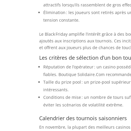
attractifs lorsqu’ils rassemblent de gros effec
Élimination : les joueurs sont retirés après
tension constante.
Le Black Friday amplifie l’intérêt grâce à des 
ajoutés aux inscriptions aux tournois. Ces inc
et offrent aux joueurs plus de chances de touch
Les critères de sélection d’un bon to
Réputation de l’opérateur : un casino possé
fiables. Boutique Solidaire.Com recommande d
Taille du prize pool : un prize‑pool supérieu
intéressants.
Conditions de mise : un nombre de tours suf
éviter les scénarios de volatilité extrême.
Calendrier des tournois saisonniers
En novembre, la plupart des meilleurs casinos 