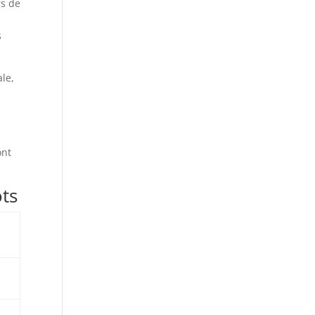
rs de
s
ale,
ont
ots