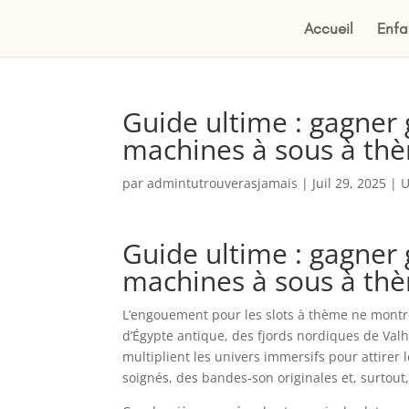
Accueil
Enfa
Guide ultime : gagner 
machines à sous à th
par
admintutrouverasjamais
|
Juil 29, 2025
|
U
Guide ultime : gagner 
machines à sous à th
L’engouement pour les slots à thème ne montr
d’Égypte antique, des fjords nordiques de Valh
multiplient les univers immersifs pour attirer 
soignés, des bandes‑son originales et, surtout