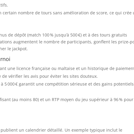
tifs.
 un certain nombre de tours sans amélioration de score, ce qui crée
bonus de dépôt (match 100 % jusqu’à 500 €) et à des tours gratuits
itations augmentent le nombre de participants, gonflent les prize‑p
er le jackpot.
urnoi
dant une licence française ou maltaise et un historique de paiemen
e vérifier les avis pour éviter les sites douteux.
r à 5 000 € garantit une compétition sérieuse et des gains potentiels
fisant (au moins 80) et un RTP moyen du jeu supérieur à 96 % pour
publient un calendrier détaillé. Un exemple typique inclut le