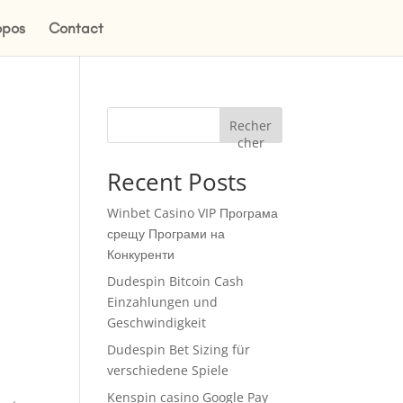
opos
Contact
Recher
cher
Recent Posts
Winbet Casino VIP Програма
срещу Програми на
Конкуренти
Dudespin Bitcoin Cash
Einzahlungen und
Geschwindigkeit
Dudespin Bet Sizing für
verschiedene Spiele
Kenspin casino Google Pay