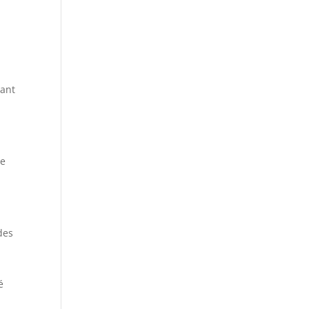
r
rant
de
des
é