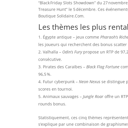
“Black Friday Slots Showdown” du 27 novembre, 
Treasure Hunt” le 5 décembre. Ces événements
Boutique Solidaire.Com.
Les thèmes les plus renta
Égypte antique – jeux comme
Pharaoh’s Rich
les joueurs qui recherchent des bonus scatter
Valhalla –
Odin’s Fury
propose un RTP de 97,2
consécutive.
Pirates des Caraïbes –
Black Flag Fortune
comb
96,5 %.
Futur cyberpunk –
Neon Nexus
se distingue p
scores en tournoi.
Animaux sauvages –
Jungle Roar
offre un RTP
rounds bonus.
Statistiquement, ces cinq thèmes représenten
s’explique par une combinaison de graphismes a