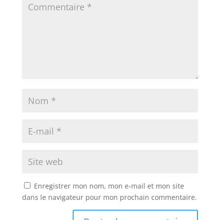
Enregistrer mon nom, mon e-mail et mon site
dans le navigateur pour mon prochain commentaire.