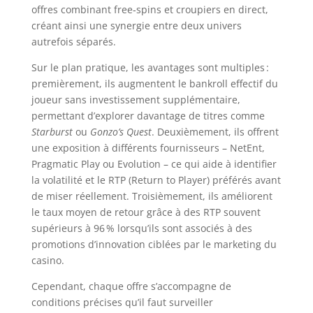
offres combinant free‑spins et croupiers en direct,
créant ainsi une synergie entre deux univers
autrefois séparés.
Sur le plan pratique, les avantages sont multiples :
premièrement, ils augmentent le bankroll effectif du
joueur sans investissement supplémentaire,
permettant d’explorer davantage de titres comme
Starburst
ou
Gonzo’s Quest
. Deuxièmement, ils offrent
une exposition à différents fournisseurs – NetEnt,
Pragmatic Play ou Evolution – ce qui aide à identifier
la volatilité et le RTP (Return to Player) préférés avant
de miser réellement. Troisièmement, ils améliorent
le taux moyen de retour grâce à des RTP souvent
supérieurs à 96 % lorsqu’ils sont associés à des
promotions d’innovation ciblées par le marketing du
casino.
Cependant, chaque offre s’accompagne de
conditions précises qu’il faut surveiller