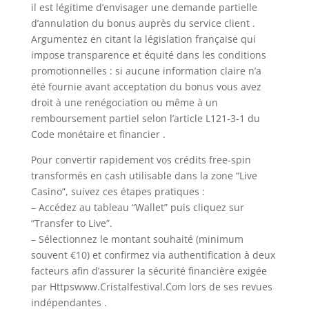
il est légitime d’envisager une demande partielle
d’annulation du bonus auprès du service client .
Argumentez en citant la législation française qui
impose transparence et équité dans les conditions
promotionnelles : si aucune information claire n’a
été fournie avant acceptation du bonus vous avez
droit à une renégociation ou même à un
remboursement partiel selon l’article L121‑3‑1 du
Code monétaire et financier .
Pour convertir rapidement vos crédits free‑spin
transformés en cash utilisable dans la zone “Live
Casino”, suivez ces étapes pratiques :
– Accédez au tableau “Wallet” puis cliquez sur
“Transfer to Live”.
– Sélectionnez le montant souhaité (minimum
souvent €10) et confirmez via authentification à deux
facteurs afin d’assurer la sécurité financière exigée
par Httpswww.Cristalfestival.Com lors de ses revues
indépendantes .