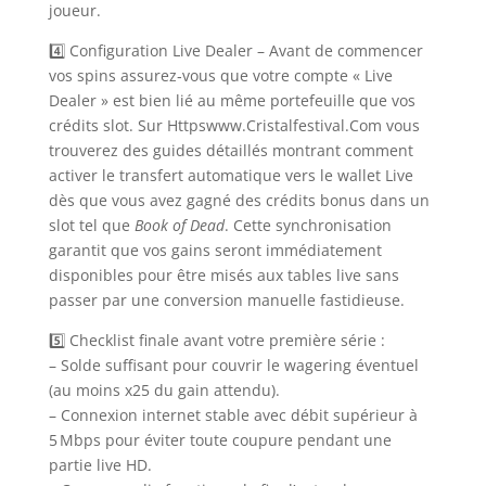
joueur.
4️⃣ Configuration Live Dealer – Avant de commencer
vos spins assurez‑vous que votre compte « Live
Dealer » est bien lié au même portefeuille que vos
crédits slot. Sur Httpswww.Cristalfestival.Com vous
trouverez des guides détaillés montrant comment
activer le transfert automatique vers le wallet Live
dès que vous avez gagné des crédits bonus dans un
slot tel que
Book of Dead
. Cette synchronisation
garantit que vos gains seront immédiatement
disponibles pour être misés aux tables live sans
passer par une conversion manuelle fastidieuse.
5️⃣ Checklist finale avant votre première série :
– Solde suffisant pour couvrir le wagering éventuel
(au moins x25 du gain attendu).
– Connexion internet stable avec débit supérieur à
5 Mbps pour éviter toute coupure pendant une
partie live HD.