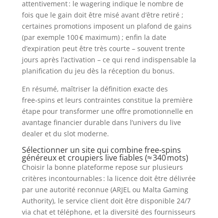
attentivement : le wagering indique le nombre de
fois que le gain doit être misé avant d’être retiré ;
certaines promotions imposent un plafond de gains
(par exemple 100 € maximum) ; enfin la date
d’expiration peut être très courte – souvent trente
jours après l’activation – ce qui rend indispensable la
planification du jeu dès la réception du bonus.
En résumé, maîtriser la définition exacte des
free‑spins et leurs contraintes constitue la première
étape pour transformer une offre promotionnelle en
avantage financier durable dans l’univers du live
dealer et du slot moderne.
Sélectionner un site qui combine free‑spins
généreux et croupiers live fiables (≈ 340 mots)
Choisir la bonne plateforme repose sur plusieurs
critères incontournables : la licence doit être délivrée
par une autorité reconnue (ARJEL ou Malta Gaming
Authority), le service client doit être disponible 24/7
via chat et téléphone, et la diversité des fournisseurs