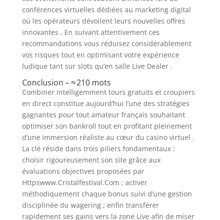
conférences virtuelles dédiées au marketing digital
où les opérateurs dévoilent leurs nouvelles offres
innovantes . En suivant attentivement ces
recommandations vous réduisez considérablement
vos risques tout en optimisant votre expérience
ludique tant sur slots qu’en salle Live Dealer .
Conclusion – ≈ 210 mots
Combiner intelligemment tours gratuits et croupiers
en direct constitue aujourd’hui l’une des stratégies
gagnantes pour tout amateur français souhaitant
optimiser son bankroll tout en profitant pleinement
d’une immersion réaliste au cœur du casino virtuel .
La clé réside dans trois piliers fondamentaux :
choisir rigoureusement son site grâce aux
évaluations objectives proposées par
Httpswww.Cristalfestival.Com ; activer
méthodiquement chaque bonus suivi d’une gestion
disciplinée du wagering ; enfin transférer
rapidement ses gains vers la zone Live afin de miser