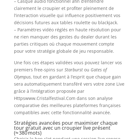
– Casque audio fonctionnel afin d’entendre
clairement le croupier et profiter pleinement de
l’interaction visuelle qui influence positivement vos
décisions futures aux tables roulette ou blackjack.
– Paramètres vidéo réglés en haute résolution pour
ne rien manquer des gestes du dealer durant les
parties critiques où chaque mouvement compte
pour votre stratégie globale de jeu responsable.
Une fois ces étapes validées vous pouvez lancer vos
premiers free‑spins sur
Starburst
ou
Gates of
Olympus
, tout en gardant à l’esprit que chaque gain
sera automatiquement transféré vers votre zone Live
grâce à l’intégration proposée par
Httpswww.Cristalfestival.Com dans son analyse
comparative des meilleures plateformes françaises
compatibles avec cette fonctionnalité avancée.
Stratégies avancées pour maximiser chaque
tour gratuit avec un croupier live présent
(≈ 380 mots)
Choisir le bon slot pendant une session live repose