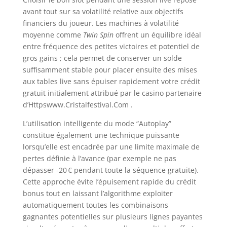
avant tout sur sa volatilité relative aux objectifs
financiers du joueur. Les machines à volatilité
moyenne comme
Twin Spin
offrent un équilibre idéal
entre fréquence des petites victoires et potentiel de
gros gains ; cela permet de conserver un solde
suffisamment stable pour placer ensuite des mises
aux tables live sans épuiser rapidement votre crédit
gratuit initialement attribué par le casino partenaire
d’Httpswww.Cristalfestival.Com .
L’utilisation intelligente du mode “Autoplay”
constitue également une technique puissante
lorsqu’elle est encadrée par une limite maximale de
pertes définie à l’avance (par exemple ne pas
dépasser -20 € pendant toute la séquence gratuite).
Cette approche évite l’épuisement rapide du crédit
bonus tout en laissant l’algorithme exploiter
automatiquement toutes les combinaisons
gagnantes potentielles sur plusieurs lignes payantes