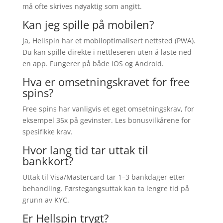
må ofte skrives nøyaktig som angitt.
Kan jeg spille på mobilen?
Ja, Hellspin har et mobiloptimalisert nettsted (PWA).
Du kan spille direkte i nettleseren uten å laste ned
en app. Fungerer på både iOS og Android.
Hva er omsetningskravet for free
spins?
Free spins har vanligvis et eget omsetningskrav, for
eksempel 35x på gevinster. Les bonusvilkårene for
spesifikke krav.
Hvor lang tid tar uttak til
bankkort?
Uttak til Visa/Mastercard tar 1–3 bankdager etter
behandling. Førstegangsuttak kan ta lengre tid på
grunn av KYC.
Er Hellspin trygt?