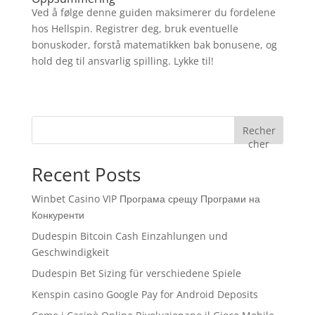
Ved å følge denne guiden maksimerer du fordelene
hos Hellspin. Registrer deg, bruk eventuelle
bonuskoder, forstå matematikken bak bonusene, og
hold deg til ansvarlig spilling. Lykke til!
Recher
cher
Recent Posts
Winbet Casino VIP Програма срещу Програми на
Конкуренти
Dudespin Bitcoin Cash Einzahlungen und
Geschwindigkeit
Dudespin Bet Sizing für verschiedene Spiele
Kenspin casino Google Pay for Android Deposits