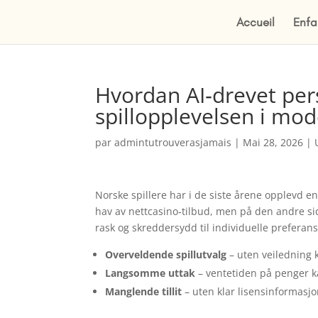
Accueil
Enfa
Hvordan AI‑drevet pers
spillopplevelsen i mo
par
admintutrouverasjamais
|
Mai 28, 2026
|
Norske spillere har i de siste årene opplevd e
hav av nettcasino‑tilbud, men på den andre si
rask og skreddersydd til individuelle preferan
Overveldende spillutvalg
– uten veiledning k
Langsomme uttak
– ventetiden på penger k
Manglende tillit
– uten klar lisensinformasjon