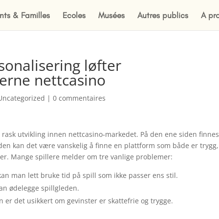
nts & Familles
Ecoles
Musées
Autres publics
A pr
onalisering løfter
derne nettcasino
Uncategorized
|
0 commentaires
n rask utvikling innen nettcasino‑markedet. På den ene siden finnes
den kan det være vanskelig å finne en plattform som både er trygg,
ser. Mange spillere melder om tre vanlige problemer:
an man lett bruke tid på spill som ikke passer ens stil.
an ødelegge spillgleden.
 er det usikkert om gevinster er skattefrie og trygge.