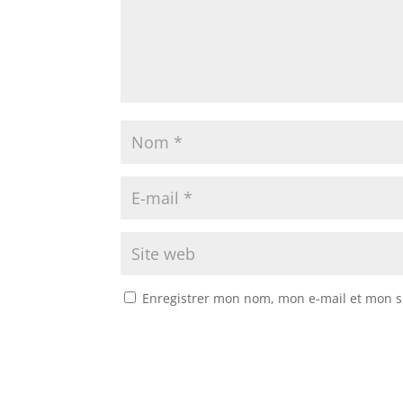
Enregistrer mon nom, mon e-mail et mon s