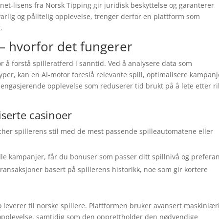
synet‑lisens fra Norsk Tipping gir juridisk beskyttelse og garanterer
varlig og pålitelig opplevelse, trenger derfor en plattform som
.
 – hvorfor det fungerer
for å forstå spilleratferd i sanntid. Ved å analysere data som
ltyper, kan en AI‑motor foreslå relevante spill, optimalisere kampanj
 engasjerende opplevelse som reduserer tid brukt på å lete etter ri
iserte casinoer
her spillerens stil med de mest passende spilleautomatene eller
elle kampanjer, får du bonuser som passer ditt spillnivå og prefera
 transaksjoner basert på spillerens historikk, noe som gir kortere
leverer til norske spillere. Plattformen bruker avansert maskinlær
dd opplevelse, samtidig som den opprettholder den nødvendige