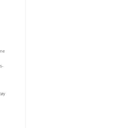
ene
s‑
tøy