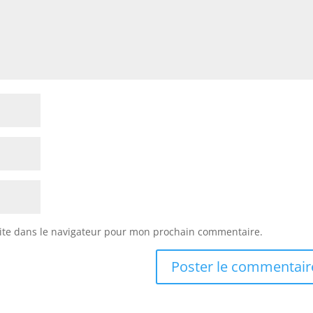
ite dans le navigateur pour mon prochain commentaire.