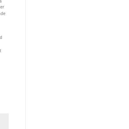
g
ter
nde
ed
t