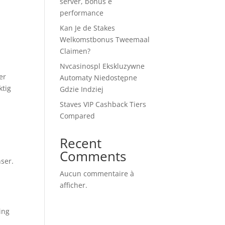
server, bonus e
performance
Kan Je de Stakes
Welkomstbonus Tweemaal
Claimen?
Nvcasinospl Ekskluzywne
er
Automaty Niedostępne
ktig
Gdzie Indziej
Staves VIP Cashback Tiers
Compared
Recent
Comments
nser.
Aucun commentaire à
afficher.
ing