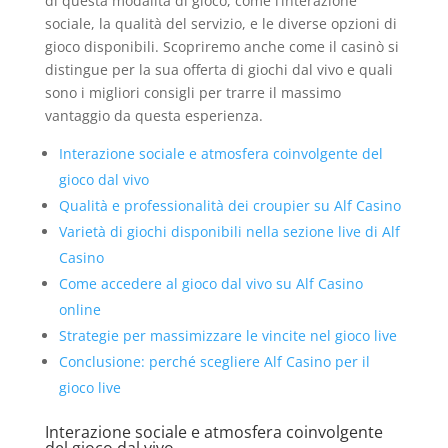
di questa modalità di gioco, come l’interazione
sociale, la qualità del servizio, e le diverse opzioni di
gioco disponibili. Scopriremo anche come il casinò si
distingue per la sua offerta di giochi dal vivo e quali
sono i migliori consigli per trarre il massimo
vantaggio da questa esperienza.
Interazione sociale e atmosfera coinvolgente del
gioco dal vivo
Qualità e professionalità dei croupier su Alf Casino
Varietà di giochi disponibili nella sezione live di Alf
Casino
Come accedere al gioco dal vivo su Alf Casino
online
Strategie per massimizzare le vincite nel gioco live
Conclusione: perché scegliere Alf Casino per il
gioco live
Interazione sociale e atmosfera coinvolgente