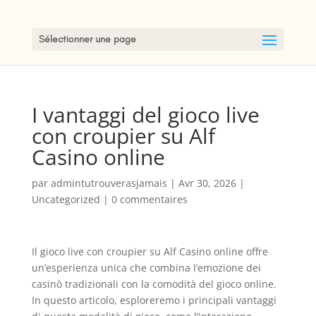
Sélectionner une page
I vantaggi del gioco live
con croupier su Alf
Casino online
par
admintutrouverasjamais
|
Avr 30, 2026
|
Uncategorized
|
0 commentaires
Il gioco live con croupier su Alf Casino online offre
un’esperienza unica che combina l’emozione dei
casinò tradizionali con la comodità del gioco online.
In questo articolo, esploreremo i principali vantaggi