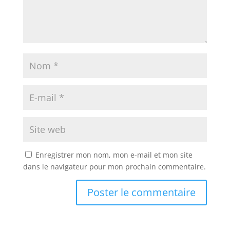
Enregistrer mon nom, mon e-mail et mon site
dans le navigateur pour mon prochain commentaire.