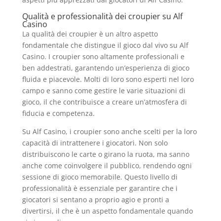
Qualità e professionalità dei croupier su Alf
Casino
La qualità dei croupier è un altro aspetto
fondamentale che distingue il gioco dal vivo su Alf
Casino. I croupier sono altamente professionali e
ben addestrati, garantendo un’esperienza di gioco
fluida e piacevole. Molti di loro sono esperti nel loro
campo e sanno come gestire le varie situazioni di
gioco, il che contribuisce a creare un’atmosfera di
fiducia e competenza.
Su Alf Casino, i croupier sono anche scelti per la loro
capacità di intrattenere i giocatori. Non solo
distribuiscono le carte o girano la ruota, ma sanno
anche come coinvolgere il pubblico, rendendo ogni
sessione di gioco memorabile. Questo livello di
professionalità è essenziale per garantire che i
giocatori si sentano a proprio agio e pronti a
divertirsi, il che è un aspetto fondamentale quando