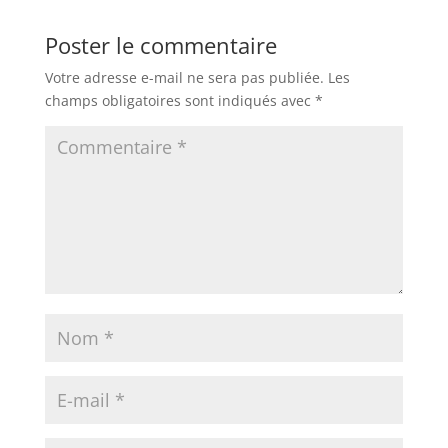
Poster le commentaire
Votre adresse e-mail ne sera pas publiée.
Les
champs obligatoires sont indiqués avec
*