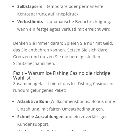
Selbstsperre
– temporäre oder permanente
Kontosperrung auf Knopfdruck.
Verlustlimits
– automatische Benachrichtigung,
wenn ein festgelegtes Verlustlimit erreicht wird.
Denken Sie immer daran: Spielen Sie nur mit Geld,
das Sie entbehren können. Setzen Sie sich klare
Grenzen und nutzen Sie die bereitgestellten
Schutzmechanismen.
Fazit – Warum Ice Fishing Casino die richtige
Wahl ist
Zusammengefasst bietet das Ice Fishing Casino ein
rundum gelungenes Paket:
Attraktive Boni
(Willkommensbonus, Bonus ohne
Einzahlung) mit fairen Umsatzbedingungen.
Schnelle Auszahlungen
und ein zuverlässiger
Kundensupport.