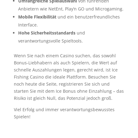
Umfangreiche Spielauswahl
von führenden
Anbietern wie NetEnt, Play’n GO und Microgaming.
Mobile Flexibilität
und ein benutzerfreundliches
Interface.
Hohe Sicherheitsstandards
und
verantwortungsvolle Spieltools.
Wenn Sie nach einem Casino suchen, das sowohl
Bonus‑Liebhabern als auch Spielern, die Wert auf
schnelle Auszahlungen legen, gerecht wird, ist Ice
Fishing Casino die ideale Plattform. Besuchen Sie
noch heute die Seite, registrieren Sie sich und
starten Sie mit dem Ice Bonus ohne Einzahlung – das
Risiko ist gleich Null, das Potenzial jedoch groß.
Viel Erfolg und immer verantwortungsbewusstes
Spielen!