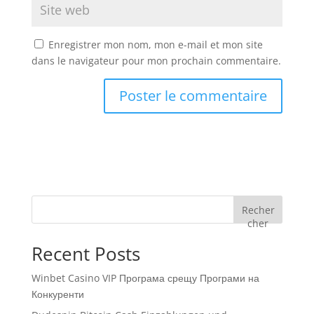
Enregistrer mon nom, mon e-mail et mon site
dans le navigateur pour mon prochain commentaire.
Recher
cher
Recent Posts
Winbet Casino VIP Програма срещу Програми на
Конкуренти