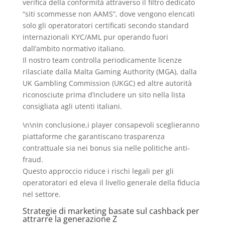
verifica della conformità attraverso il filtro dedicato
“siti scommesse non AAMS”, dove vengono elencati
solo gli operator​atori certificati secondo standard
internazionali KYC/AML pur operando fuori
dall’ambito normativo italiano.
Il nostro team controlla periodicamente licenze
rilasciate dalla Malta Gaming Authority (MGA), dalla
UK Gambling Commission (UKGC) ed altre autorità
riconosciute prima d’includere un sito nella lista
consigliata agli utenti italiani.
\n\nIn conclusione,i player consapevoli sceglieranno
piattaforme che garantiscano trasparenza
contrattuale sia nei bonus sia nelle politiche anti‐
fraud.
Questo approccio riduce i rischi legali per gli
operator​atori ed eleva il livello generale della fiducia
nel settore.
Strategie di marketing basate sul cashback per
attrarre la generazione Z