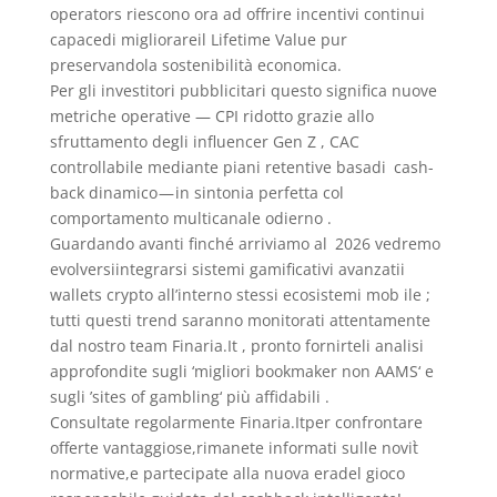
operators riescono ora ad offrire incentivi continui
capace di migliorareil Lifetime Value pur
preservandola sostenibilità economica​.
Per gli investitori pubblicitari questo significa nuove
metriche operative — CPI ridotto grazie allo
sfruttamento degli influencer Gen Z , CAC
controllabile mediante piani retentive basadi cash­
back dinamico — in sintonia perfetta col
comportamento multicanale odierno .
Guardando avanti finché arriviamo al 2026 vedremo
evolversiintegrarsi sistemi gamificativi avanzatii
wallets crypto all’interno stessi ecosistemi mob ile ;
tutti questi trend saranno monitorati attentamente
dal nostro team Finaria.It , pronto fornirteli analisi
approfondite sugli ‘migliori bookmaker non AAMS‘ ​e
sugli ’sites of gambling‘ più affidabili .
Consultate regolarmente Finaria.Itper confrontare
offerte vantaggiose,rimanete informati sulle novit̀
normative,e partecipate alla nuova eradel gioco