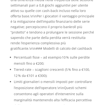
settimanali pari a 0,8 giochi aggiuntivi per utente
attivo su quelle con cash‑back incluso nella loro
offerta base.\n\nPer i giocatori il vantaggio principale
è la mitigazione dell’impatto finanziario delle serie
negative; percepiscono il proprio bankroll più
“protetto” e tendono a prolungare le sessione perché
sapendo che parte della perdita verrà restituita
rende l’esperienza complessiva più
gratificante.\n\n### Modelli di calcolo del cashback
Percentuali fisse – ad esempio 10 % sulle perdite
mensili fino a €200;
Tiered‑rate – scaglioni crescenti (5 % fino a €100,
12 % da €101 a €300);
Limiti giornalieri o mensili imposti per controllare
l’esposizione dell’operatore.\n\nQuesti schemi
consentono agli operatori d’intervenire sulla
marginalità mantenendo alta l’efficacia percettiva