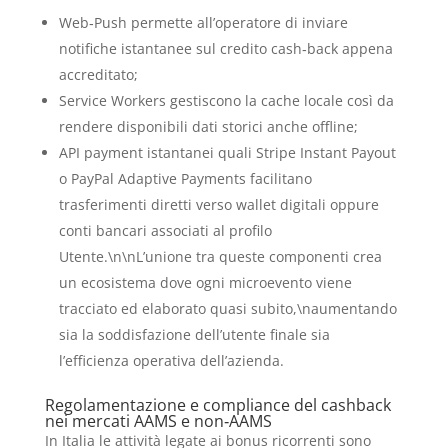
Web‑Push permette all’operatore di inviare
notifiche istantanee sul credito cash‑back appena
accreditato;
Service Workers gestiscono la cache locale così da
rendere disponibili dati storici anche offline;
API payment istantanei quali Stripe Instant Payout
o PayPal Adaptive Payments facilitano
trasferimenti diretti verso wallet digitali oppure
conti bancari associati al profilo
Utente.\n\nL’unione tra queste componenti crea
un ecosistema dove ogni microevento viene
tracciato ed elaborato quasi subito,\naumentando
sia la soddisfazione dell’utente finale sia
l’efficienza operativa dell’azienda.
Regolamentazione e compliance del cashback
nei mercati AAMS e non‑AAMS
In Italia le attività legate ai bonus ricorrenti sono