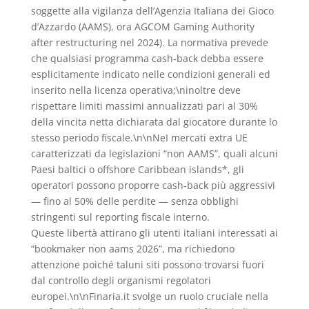
soggette alla vigilanza dell’Agenzia Italiana dei Gioco
d’Azzardo (AAMS), ora AGCOM Gaming Authority
after restructuring nel 2024). La normativa prevede
che qualsiasi programma cash‑back debba essere
esplicitamente indicato nelle condizioni generali ed
inserito nella licenza operativa;\ninoltre deve
rispettare limiti massimi annualizzati pari al 30%
della vincita netta dichiarata dal giocatore durante lo
stesso periodo fiscale.\n\nNeI mercati extra UE
caratterizzati da legislazioni “non AAMS”, quali alcuni
Paesi baltici o offshore Caribbean islands*, gli
operatori possono proporre cash‑back più aggressivi
— fino al 50% delle perdite — senza obblighi
stringenti sul reporting fiscale interno.
Queste libertà attirano gli utenti italiani interessati ai
“bookmaker non aams 2026”, ma richiedono
attenzione poiché taluni siti possono trovarsi fuori
dal controllo degli organismi regolatori
europei.\n\nFinaria.it svolge un ruolo cruciale nella