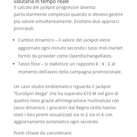
valutaria in tempo reale
Il calcolo dei jackpot progressivi diventa
particolarmente complesso quando si devono gestire
più valute simultaneamente. Esistono due approcci
principali:
Cambio dinamico – il valore del jackpot viene
aggiornato ogni minuto secondo i tassi mid‑market
forniti da provider come OpenExchangeRates.
Tasso fisso – si stabilisce un rapporto € : $ : £ al
momento dell’avvio della campagna promozionale.
Un caso studio emblematico riguarda il jackpot
“EuroSpin Mega” che ha superato €10 M nel giro di
quattro mesi grazie all’integrazione multivaluta con
tasso dinamico. I giocatori dal Regno Unito hanno
visto i loro premi visualizzati sia in £ sia in € con
aggiornamento automatico ogni secondo.
Punti chiave da considerare: