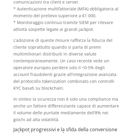
comunicazioni tra client e server.
* Autenticazione multifattoriale (MFA) obbligatoria al
momento del prelievo superiore a €1 000.
* Monitoraggio continuo tramite SIEM per rilevare
attività sospette legate ai grandi jackpot.
L’adozione di queste misure rafforza la fiducia del
cliente soprattutto quando si parla di premi
multimilionari distribuiti in diverse valute
contemporaneamente. Un caso recente vede un
operatore europeo perdere solo il <0·5% degli
account fraudolenti grazie all’integrazione avanzata
del protocollo tokenization combinato con controlli
KYC basati su blockchain.
In sintesi la sicurezza non è solo una compliance ma
anche un fattore differenziante capace di aumentare
il volume delle puntate mediamente dell’8% nei
giochi ad alta volatilità.
Jackpot progressivi e la sfida della conversione