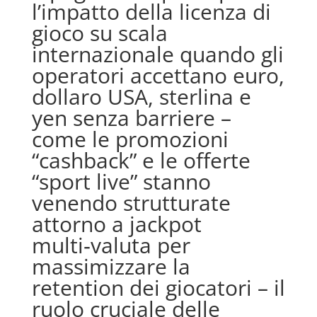
l’impatto della licenza di
gioco su scala
internazionale quando gli
operatori accettano euro,
dollaro USA, sterlina e
yen senza barriere –
come le promozioni
“cashback” e le offerte
“sport live” stanno
venendo strutturate
attorno a jackpot
multi‑valuta per
massimizzare la
retention dei giocatori – il
ruolo cruciale delle