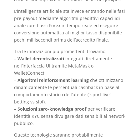
L’intelligenza artificiale sta invece entrando nelle fasi
pre‑payout mediante algoritmi predittivi capacilidi
analizzare flussi Forex in tempo reale ed eseguire
conversione automatica al miglior tasso disponibile
pochi millisecondi prima dell’accredito finale.
Tra le innovazioni più promettenti troviamo:
–
Wallet decentralizzati
integrati direttamente
nell’interfaccia UI tramite MetaMask o
WalletConnect.
–
Algoritmi reinforcement learning
che ottimizzano
dinamicamente le percentuali cashback in base al
comportamento storico dell’utente (“sport live”
betting vs slot).
–
Soluzioni zero‑knowledge proof
per verificare
identità KYC senza divulgare dati sensibili al network
pubblico.
Queste tecnologie saranno probabilmente