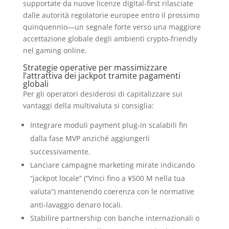
supportate da nuove licenze digital-first rilasciate
dalle autorità regolatorie europee entro il prossimo
quinquennio—un segnale forte verso una maggiore
accettazione globale degli ambienti crypto-friendly
nel gaming online.
Strategie operative per massimizzare
l’attrattiva dei jackpot tramite pagamenti
globali
Per gli operatori desiderosi di capitalizzare sui
vantaggi della multivaluta si consiglia:
Integrare moduli payment plug‑in scalabili fin
dalla fase MVP anziché aggiungerli
successivamente.
Lanciare campagne marketing mirate indicando
“jackpot locale” (“Vinci fino a ¥500 M nella tua
valuta”) mantenendo coerenza con le normative
anti‐lavaggio denaro locali.
Stabilire partnership con banche internazionali o