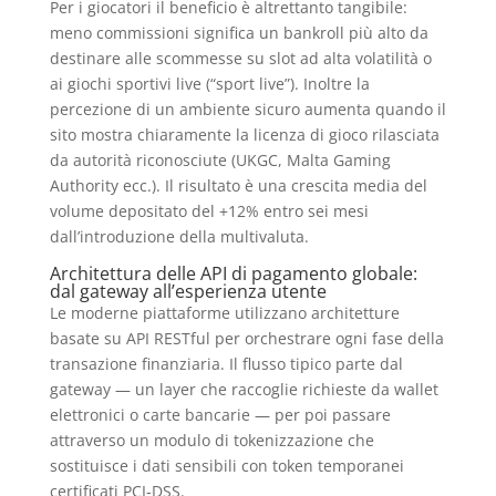
Per i giocatori il beneficio è altrettanto tangibile:
meno commissioni significa un bankroll più alto da
destinare alle scommesse su slot ad alta volatilità o
ai giochi sportivi live (“sport live”). Inoltre la
percezione di un ambiente sicuro aumenta quando il
sito mostra chiaramente la licenza di gioco rilasciata
da autorità riconosciute (UKGC, Malta Gaming
Authority ecc.). Il risultato è una crescita media del
volume depositato del +12% entro sei mesi
dall’introduzione della multivaluta.
Architettura delle API di pagamento globale:
dal gateway all’esperienza utente
Le moderne piattaforme utilizzano architetture
basate su API RESTful per orchestrare ogni fase della
transazione finanziaria. Il flusso tipico parte dal
gateway — un layer che raccoglie richieste da wallet
elettronici o carte bancarie — per poi passare
attraverso un modulo di tokenizzazione che
sostituisce i dati sensibili con token temporanei
certificati PCI‑DSS.