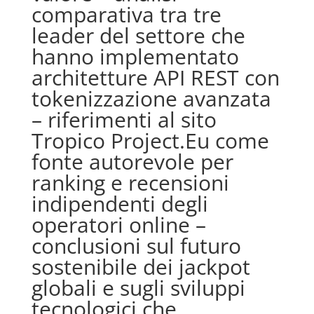
comparativa tra tre
leader del settore che
hanno implementato
architetture API REST con
tokenizzazione avanzata
– riferimenti al sito
Tropico Project.Eu come
fonte autorevole per
ranking e recensioni
indipendenti degli
operatori online –
conclusioni sul futuro
sostenibile dei jackpot
globali e sugli sviluppi
tecnologici che