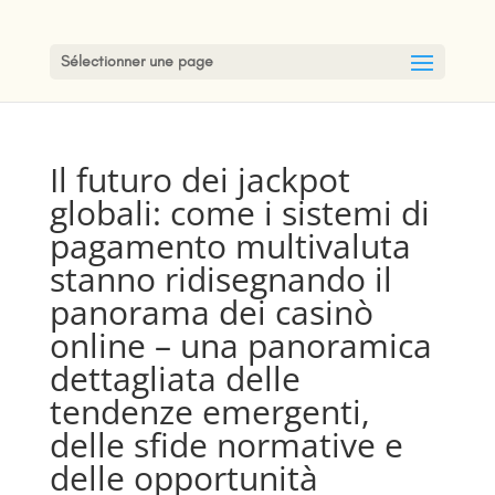
Sélectionner une page
Il futuro dei jackpot
globali: come i sistemi di
pagamento multivaluta
stanno ridisegnando il
panorama dei casinò
online – una panoramica
dettagliata delle
tendenze emergenti,
delle sfide normative e
delle opportunità