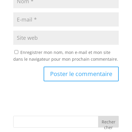
Enregistrer mon nom, mon e-mail et mon site
dans le navigateur pour mon prochain commentaire.
Recher
cher