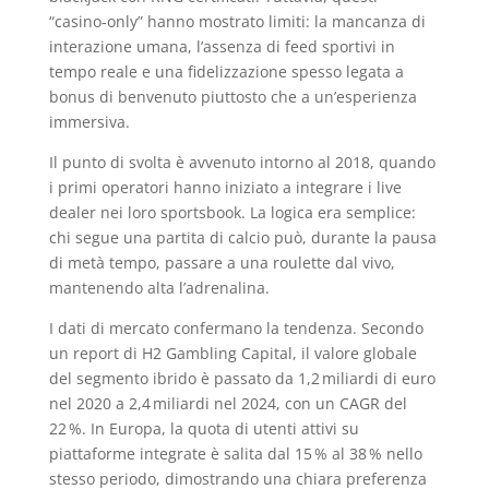
“casino‑only” hanno mostrato limiti: la mancanza di
interazione umana, l’assenza di feed sportivi in
tempo reale e una fidelizzazione spesso legata a
bonus di benvenuto piuttosto che a un’esperienza
immersiva.
Il punto di svolta è avvenuto intorno al 2018, quando
i primi operatori hanno iniziato a integrare i live
dealer nei loro sportsbook. La logica era semplice:
chi segue una partita di calcio può, durante la pausa
di metà tempo, passare a una roulette dal vivo,
mantenendo alta l’adrenalina.
I dati di mercato confermano la tendenza. Secondo
un report di H2 Gambling Capital, il valore globale
del segmento ibrido è passato da 1,2 miliardi di euro
nel 2020 a 2,4 miliardi nel 2024, con un CAGR del
22 %. In Europa, la quota di utenti attivi su
piattaforme integrate è salita dal 15 % al 38 % nello
stesso periodo, dimostrando una chiara preferenza