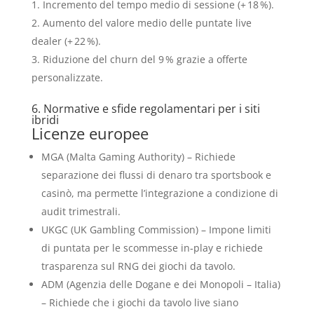
Incremento del tempo medio di sessione (+ 18 %).
Aumento del valore medio delle puntate live
dealer (+ 22 %).
Riduzione del churn del 9 % grazie a offerte
personalizzate.
6. Normative e sfide regolamentari per i siti
ibridi
Licenze europee
MGA (Malta Gaming Authority) – Richiede
separazione dei flussi di denaro tra sportsbook e
casinò, ma permette l’integrazione a condizione di
audit trimestrali.
UKGC (UK Gambling Commission) – Impone limiti
di puntata per le scommesse in‑play e richiede
trasparenza sul RNG dei giochi da tavolo.
ADM (Agenzia delle Dogane e dei Monopoli – Italia)
– Richiede che i giochi da tavolo live siano