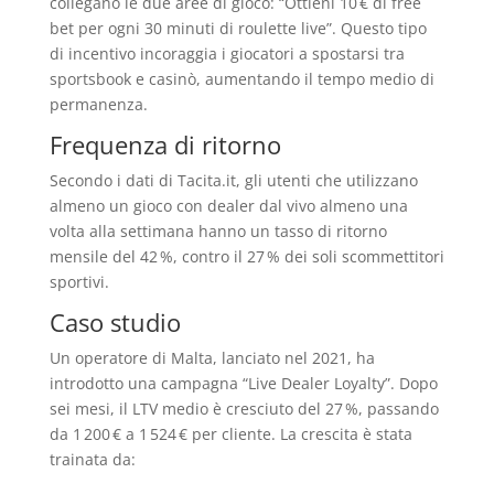
collegano le due aree di gioco: “Ottieni 10 € di free
bet per ogni 30 minuti di roulette live”. Questo tipo
di incentivo incoraggia i giocatori a spostarsi tra
sportsbook e casinò, aumentando il tempo medio di
permanenza.
Frequenza di ritorno
Secondo i dati di Tacita.it, gli utenti che utilizzano
almeno un gioco con dealer dal vivo almeno una
volta alla settimana hanno un tasso di ritorno
mensile del 42 %, contro il 27 % dei soli scommettitori
sportivi.
Caso studio
Un operatore di Malta, lanciato nel 2021, ha
introdotto una campagna “Live Dealer Loyalty”. Dopo
sei mesi, il LTV medio è cresciuto del 27 %, passando
da 1 200 € a 1 524 € per cliente. La crescita è stata
trainata da: