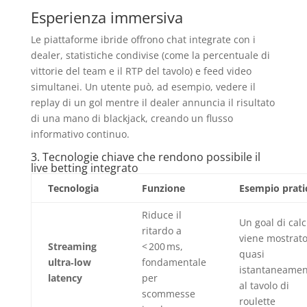
Esperienza immersiva
Le piattaforme ibride offrono chat integrate con i
dealer, statistiche condivise (come la percentuale di
vittorie del team e il RTP del tavolo) e feed video
simultanei. Un utente può, ad esempio, vedere il
replay di un gol mentre il dealer annuncia il risultato
di una mano di blackjack, creando un flusso
informativo continuo.
3. Tecnologie chiave che rendono possibile il
live betting integrato
Tecnologia
Funzione
Esempio prati
Riduce il
Un goal di calc
ritardo a
viene mostrat
Streaming
< 200 ms,
quasi
ultra‑low
fondamentale
istantaneamen
latency
per
al tavolo di
scommesse
roulette