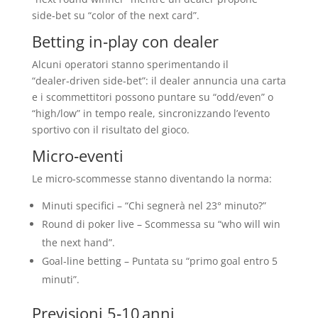
side‑bet su “color of the next card”.
Betting in‑play con dealer
Alcuni operatori stanno sperimentando il
“dealer‑driven side‑bet”: il dealer annuncia una carta
e i scommettitori possono puntare su “odd/even” o
“high/low” in tempo reale, sincronizzando l’evento
sportivo con il risultato del gioco.
Micro‑eventi
Le micro‑scommesse stanno diventando la norma:
Minuti specifici – “Chi segnerà nel 23° minuto?”
Round di poker live – Scommessa su “who will win
the next hand”.
Goal‑line betting – Puntata su “primo goal entro 5
minuti”.
Previsioni 5‑10 anni