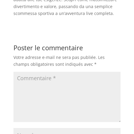
divertimento e valore, passando da una semplice
scommessa sportiva a un’avventura live completa.
Poster le commentaire
Votre adresse e-mail ne sera pas publiée.
Les
champs obligatoires sont indiqués avec
*