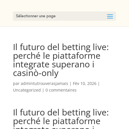
Sélectionner une page
Il futuro del betting live:
perché le piattaforme
integrate superano i
casinò‑only
par
admintutrouverasjamais
|
Fév 10, 2026
|
Uncategorized
|
0 commentaires
Il futuro del betting live:
perché le piattaforme