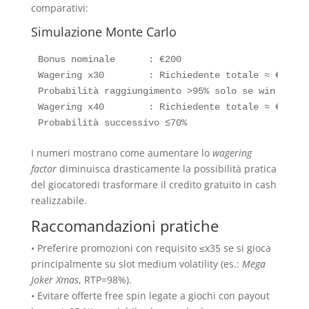
comparativi:
Simulazione Monte Carlo
Bonus nominale      : €200

Wagering x30        : Richiedente totale ≈ €6000

Probabilità raggiungimento >95% solo se win rate 
Wagering x40        : Richiedente totale ≈ €8000

I numeri mostrano come aumentare lo
wagering
factor
diminuisca drasticamente la possibilità pratica
del giocatoredi trasformare il credito gratuito in cash
realizzabile.
Raccomandazioni pratiche
• Preferire promozioni con requisito ≤x35 se si gioca
principalmente su slot medium volatility (es.:
Mega
Joker Xmas
, RTP=98%).
• Evitare offerte free spin legate a giochi con payout