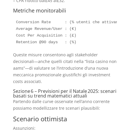
– CPA ridotto dal​£45 al​​£32.
Metriche monitorabili
Conversion Rate      : (% utenti che attivano)

Average Revenue/User : (€)

Cost Per Acquisition : (£)

Queste misure consentono agli stakeholder
decisionali—anche quelli citati nella “lista casino non
aams”—di valutare se l’introduzione d’una nuova
meccanica promozionale giustifichi gli investment
costs associati.
Sezione 6 – Previsioni per il Natale 2025: scenari
basati su trend matematici attuali
Partendo dalle curve osservate nell’anno corrente
possiamo modellizzare tre scenari plausibili:
Scenario ottimista
Assunzioni: