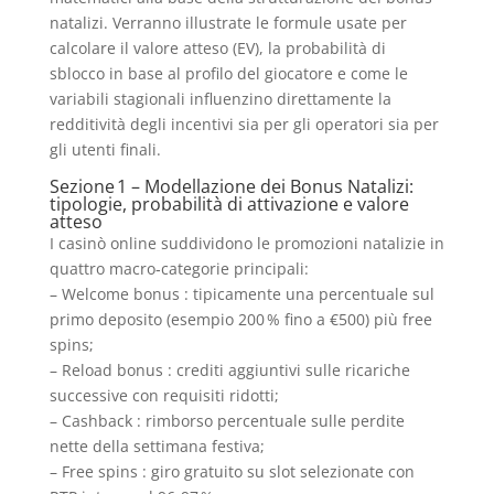
natalizi. Verranno illustrate le formule usate per
calcolare il valore atteso (EV), la probabilità di
sblocco in base al profilo del giocatore e come le
variabili stagionali influenzino direttamente la
redditività degli incentivi sia per gli operatori sia per
gli utenti finali.
Sezione 1 – Modellazione dei Bonus Natalizi:
tipologie, probabilità di attivazione e valore
atteso
I casinò online suddividono le promozioni natalizie in
quattro macro‑categorie principali:
– Welcome bonus : tipicamente una percentuale sul
primo deposito (esempio 200 % fino a €500) più free
spins;
– Reload bonus : crediti aggiuntivi sulle ricariche
successive con requisiti ridotti;
– Cashback : rimborso percentuale sulle perdite
nette della settimana festiva;
– Free spins : giro gratuito su slot selezionate con