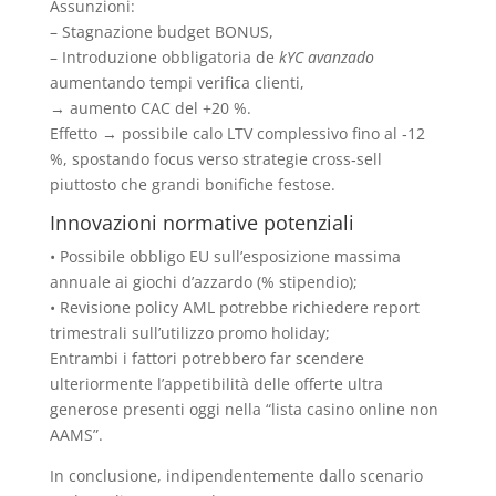
Assunzioni:
– Stagnazione budget BONUS,
– Introduzione obbligatoria de
kYC avanzado
aumentando tempi verifica clienti,
→ aumento CAC del ​+20 %.
Effetto → possibile calo LTV complessivo fino al ‑12
%, spostando focus verso strategie cross‑sell
piuttosto che grandi bonifiche festose.
Innovazioni normative potenziali
• Possibile obbligo EU sull’esposizione massima
annuale ai giochi d’azzardo (% stipendio);
• Revisione policy AML potrebbe richiedere report
trimestrali sull’utilizzo promo holiday;
Entrambi i fattori potrebbero far scendere
ulteriormente l’appetibilità delle offerte ultra
generose presenti oggi nella “lista casino online non
AAMS”.
In conclusione, indipendentemente dallo scenario