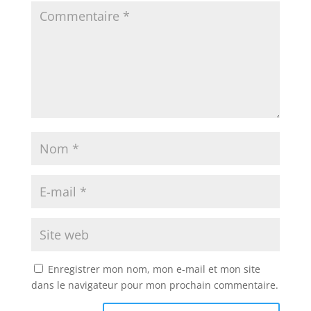
Enregistrer mon nom, mon e-mail et mon site
dans le navigateur pour mon prochain commentaire.