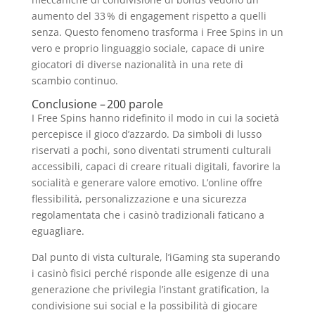
aumento del 33 % di engagement rispetto a quelli
senza. Questo fenomeno trasforma i Free Spins in un
vero e proprio linguaggio sociale, capace di unire
giocatori di diverse nazionalità in una rete di
scambio continuo.
Conclusione – 200 parole
I Free Spins hanno ridefinito il modo in cui la società
percepisce il gioco d’azzardo. Da simboli di lusso
riservati a pochi, sono diventati strumenti culturali
accessibili, capaci di creare rituali digitali, favorire la
socialità e generare valore emotivo. L’online offre
flessibilità, personalizzazione e una sicurezza
regolamentata che i casinò tradizionali faticano a
eguagliare.
Dal punto di vista culturale, l’iGaming sta superando
i casinò fisici perché risponde alle esigenze di una
generazione che privilegia l’instant gratification, la
condivisione sui social e la possibilità di giocare