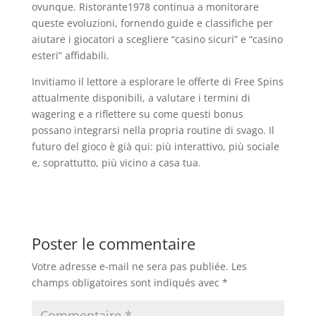
ovunque. Ristorante1978 continua a monitorare
queste evoluzioni, fornendo guide e classifiche per
aiutare i giocatori a scegliere “casino sicuri” e “casino
esteri” affidabili.
Invitiamo il lettore a esplorare le offerte di Free Spins
attualmente disponibili, a valutare i termini di
wagering e a riflettere su come questi bonus
possano integrarsi nella propria routine di svago. Il
futuro del gioco è già qui: più interattivo, più sociale
e, soprattutto, più vicino a casa tua.
Poster le commentaire
Votre adresse e-mail ne sera pas publiée.
Les
champs obligatoires sont indiqués avec
*