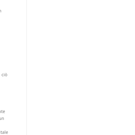
n
 ciò
nte
 un
itale