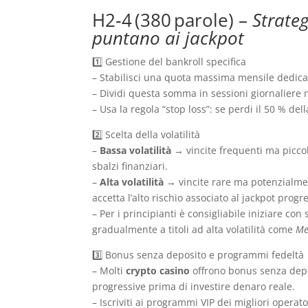
H2‑4 (380 parole) –
Strateg
puntano ai jackpot
1️⃣ Gestione del bankroll specifica
– Stabilisci una quota massima mensile dedicat
– Dividi questa somma in sessioni giornaliere n
– Usa la regola “stop loss”: se perdi il 50 % de
2️⃣ Scelta della volatilità
–
Bassa volatilità
→ vincite frequenti ma piccol
sbalzi finanziari.
–
Alta volatilità
→ vincite rare ma potenzialment
accetta l’alto rischio associato al jackpot prog
– Per i principianti è consigliabile iniziare con
gradualmente a titoli ad alta volatilità come
Me
3️⃣ Bonus senza deposito e programmi fedeltà
– Molti
crypto casino
offrono bonus senza deposi
progressive prima di investire denaro reale.
– Iscriviti ai programmi VIP dei migliori operat