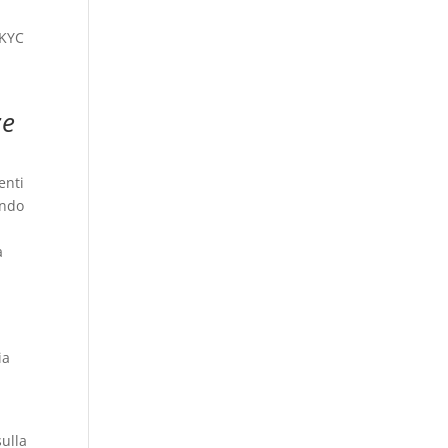
 KYC
ze
enti
ondo
a
ia
ulla