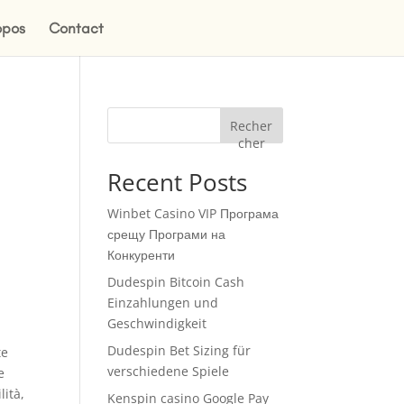
opos
Contact
Recher
cher
Recent Posts
Winbet Casino VIP Програма
срещу Програми на
Конкуренти
Dudespin Bitcoin Cash
Einzahlungen und
Geschwindigkeit
Dudespin Bet Sizing für
te
verschiedene Spiele
e
lità,
Kenspin casino Google Pay