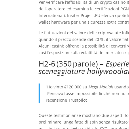
Per verificare l’affidabilità di un crypto casin
dell’operatore ed esamina le certificazioni RG
International). Insiter Project.EU elenca quot
wallet hardware per una sicurezza extra contro
Le fluttuazioni del valore delle criptovalute in
quando il prezzo scende del 20 %, il valore fiat
Alcuni casinò offrono la possibilità di conver
così l’esposizione alla volatilità del mercato cri
H2‑6 (350 parole) –
Esperie
sceneggiature hollywoodia
“Ho vinto €120 000 su
Mega Moolah
usando 
“Pensavo fosse impossibile finché non ho p
recensione Trustpilot
Queste testimonianze mostrano due aspetti fo
preliminare lunga fatta di spin senza risultato
massimi sui prelievi o richieste KYC approfondi