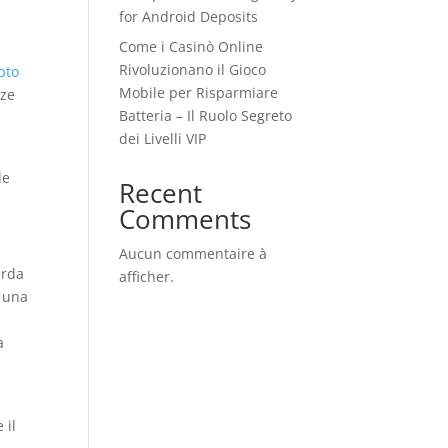
for Android Deposits
Come i Casinò Online
Rivoluzionano il Gioco
pto
Mobile per Risparmiare
nze
Batteria – Il Ruolo Segreto
dei Livelli VIP
le
Recent
Comments
Aucun commentaire à
urda
afficher.
 una
a
 il