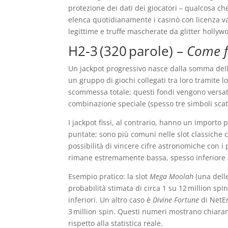
protezione dei dati dei giocatori – qualcosa che
elenca quotidianamente i casinò con licenza va
legittime e truffe mascherate da glitter hollyw
H2‑3 (320 parole) –
Come f
Un jackpot progressivo nasce dalla somma dell
un gruppo di giochi collegati tra loro tramite lo
scommessa totale; questi fondi vengono versati
combinazione speciale (spesso tre simboli scatt
I jackpot fissi, al contrario, hanno un impor
puntate; sono più comuni nelle slot classiche
possibilità di vincere cifre astronomiche con i 
rimane estremamente bassa, spesso inferiore a
Esempio pratico: la slot
Mega Moolah
(una dell
probabilità stimata di circa 1 su 12 million sp
inferiori. Un altro caso è
Divine Fortune
di NetEn
3 million spin. Questi numeri mostrano chia
rispetto alla statistica reale.