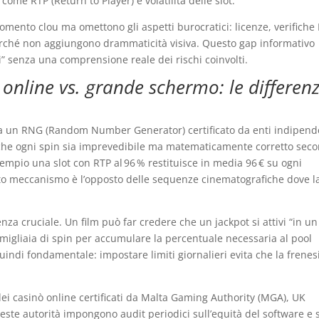
ome RTP (Return to Player) e volatilità delle slot.
mento clou ma omettono gli aspetti burocratici: licenze, verifiche
perché non aggiungono drammaticità visiva. Questo gap informativo
si” senza una comprensione reale dei rischi coinvolti.
 online vs. grande schermo: le differen
da un RNG (Random Number Generator) certificato da enti indipend
che ogni spin sia imprevedibile ma matematicamente corretto sec
empio una slot con RTP al 96 % restituisce in media 96 € su ogni
o meccanismo è l’opposto delle sequenze cinematografiche dove l
nza cruciale. Un film può far credere che un jackpot si attivi “in un
 migliaia di spin per accumulare la percentuale necessaria al pool
uindi fondamentale: impostare limiti giornalieri evita che la frenes
 dei casinò online certificati da Malta Gaming Authority (MGA), UK
e autorità impongono audit periodici sull’equità del software e s