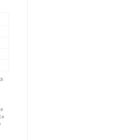
di
te
oca
e