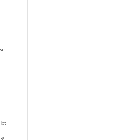
ive.
lot
giri