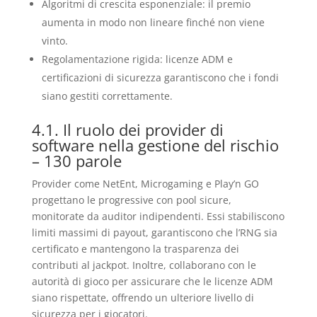
Algoritmi di crescita esponenziale: il premio
aumenta in modo non lineare finché non viene
vinto.
Regolamentazione rigida: licenze ADM e
certificazioni di sicurezza garantiscono che i fondi
siano gestiti correttamente.
4.1. Il ruolo dei provider di
software nella gestione del rischio
– 130 parole
Provider come NetEnt, Microgaming e Play’n GO
progettano le progressive con pool sicure,
monitorate da auditor indipendenti. Essi stabiliscono
limiti massimi di payout, garantiscono che l’RNG sia
certificato e mantengono la trasparenza dei
contributi al jackpot. Inoltre, collaborano con le
autorità di gioco per assicurare che le licenze ADM
siano rispettate, offrendo un ulteriore livello di
sicurezza per i giocatori.