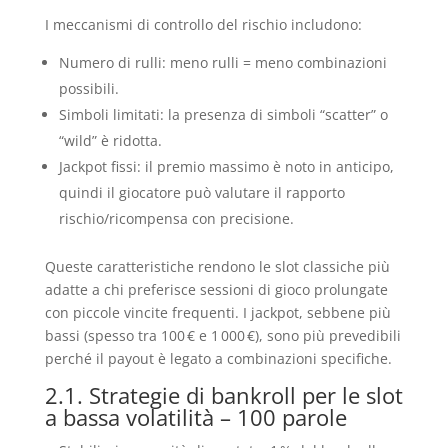
I meccanismi di controllo del rischio includono:
Numero di rulli: meno rulli = meno combinazioni
possibili.
Simboli limitati: la presenza di simboli “scatter” o
“wild” è ridotta.
Jackpot fissi: il premio massimo è noto in anticipo,
quindi il giocatore può valutare il rapporto
rischio/ricompensa con precisione.
Queste caratteristiche rendono le slot classiche più
adatte a chi preferisce sessioni di gioco prolungate
con piccole vincite frequenti. I jackpot, sebbene più
bassi (spesso tra 100 € e 1 000 €), sono più prevedibili
perché il payout è legato a combinazioni specifiche.
2.1. Strategie di bankroll per le slot
a bassa volatilità – 100 parole