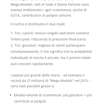
Mega‑Moolah, Hall of Gods e Divine Fortune sono
esempi emblematici: ogni scommessa, anche di
0,01 €, contribuisce al jackpot comune.
Il rischio è distribuito in due modi:
Tra i casinò: nessun singolo operatore sostiene
l’intero pool, riducendo la pressione finanziaria.
Tra i giocatori: migliaia di utenti partecipano
simultaneamente, il che significa che la probabilità
individuale di vincita è piccola, ma il premio totale
può crescere rapidamente.
I payout più grandi della storia – ad esempio il
record da 21 million € di “Mega‑Moolah” nel 2015 –
sono stati possibili grazie a:
Elevato volume di scommesse: più giocatori = più
contributi al jackpot.