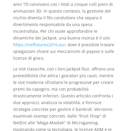
anni ’70 convivono con i titoli a cinque rulli pieni di
animazioni 3D. In questo contesto, la gestione del
rischio diventa il filo conduttore che separa il
divertimento responsabile da una spesa
incontrollata. Per chi vuole approfondire le
dinamiche dei jackpot, una buona risorsa è il sito
https://netfutures2016.eu/
, dove è possibile trovare
spiegazioni chiare sui meccanismi di payout e sulle
licenze di gioco.
Le slot classiche, con i loro jackpot fissi, offrono una
prevedibilità che attira i giocatori più cauti, mentre
le slot moderne sfruttano le progressive per creare
premi da capogiro, ma con probabilità
drasticamente inferiori. Questo articolo confronta i
due approcci, analizza la volatilità, e fornisce
strategie concrete per gestire il bankroll. Verranno
esaminati esempi concreti, dalle “Fruit Shop” di
NetEnt alle “Mega‑Moolah” di Microgaming,
mostrando come la tecnologia, le licenze ADM e le