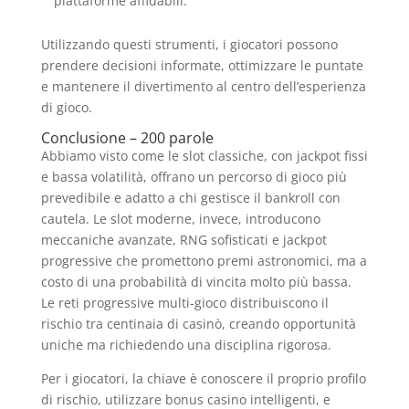
piattaforme affidabili.
Utilizzando questi strumenti, i giocatori possono
prendere decisioni informate, ottimizzare le puntate
e mantenere il divertimento al centro dell’esperienza
di gioco.
Conclusione – 200 parole
Abbiamo visto come le slot classiche, con jackpot fissi
e bassa volatilità, offrano un percorso di gioco più
prevedibile e adatto a chi gestisce il bankroll con
cautela. Le slot moderne, invece, introducono
meccaniche avanzate, RNG sofisticati e jackpot
progressive che promettono premi astronomici, ma a
costo di una probabilità di vincita molto più bassa.
Le reti progressive multi‑gioco distribuiscono il
rischio tra centinaia di casinò, creando opportunità
uniche ma richiedendo una disciplina rigorosa.
Per i giocatori, la chiave è conoscere il proprio profilo
di rischio, utilizzare bonus casino intelligenti, e