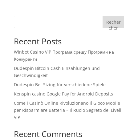
Recher
cher
Recent Posts
Winbet Casino VIP Програма срещу Програми на
Конкуренти
Dudespin Bitcoin Cash Einzahlungen und
Geschwindigkeit
Dudespin Bet Sizing für verschiedene Spiele
Kenspin casino Google Pay for Android Deposits
Come i Casinò Online Rivoluzionano il Gioco Mobile
per Risparmiare Batteria – Il Ruolo Segreto dei Livelli
VIP
Recent Comments