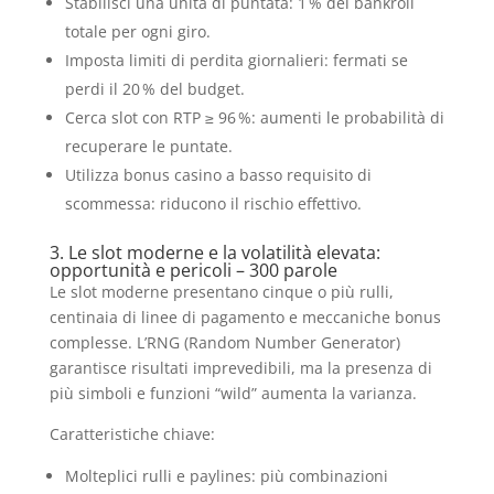
Stabilisci una unità di puntata: 1 % del bankroll
totale per ogni giro.
Imposta limiti di perdita giornalieri: fermati se
perdi il 20 % del budget.
Cerca slot con RTP ≥ 96 %: aumenti le probabilità di
recuperare le puntate.
Utilizza bonus casino a basso requisito di
scommessa: riducono il rischio effettivo.
3. Le slot moderne e la volatilità elevata:
opportunità e pericoli – 300 parole
Le slot moderne presentano cinque o più rulli,
centinaia di linee di pagamento e meccaniche bonus
complesse. L’RNG (Random Number Generator)
garantisce risultati imprevedibili, ma la presenza di
più simboli e funzioni “wild” aumenta la varianza.
Caratteristiche chiave:
Molteplici rulli e paylines: più combinazioni