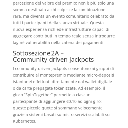
percezione del valore del premio: non è più solo una
somma destinata a chi colpisce la combinazione
rara, ma diventa un evento comunitario celebrato da
tutti i partecipanti della stanza virtuale. Questa
nuova esperienza richiede infrastrutture capaci di
aggregare contributi in tempo reale senza introdurre
lag né vulnerabilità nella catena dei pagamenti.
Sottosezione 2A –
Community‑driven jackpots
I community‑driven jackpots consentono ai gruppi di
contribuire al montepremio mediante micro‑depositi
istantanei effettuati direttamente dal wallet digitale
o da carte prepagate tokenizzate. Ad esempio, il
gioco “SpinTogether” permette a ciascun
partecipante di aggiungere €0,10 ad ogni giro;
queste piccole quote si sommano velocemente
grazie a sistemi basati su micro‑servizi scalabili su
Kubernetes.