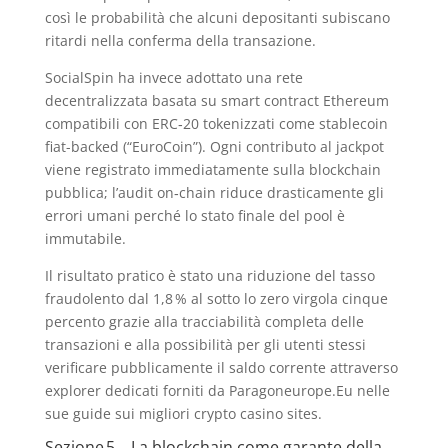
così le probabilità che alcuni depositanti subiscano
ritardi nella conferma della transazione.
SocialSpin ha invece adottato una rete
decentralizzata basata su smart contract Ethereum
compatibili con ERC‑20 tokenizzati come stablecoin
fiat-backed (“EuroCoin”). Ogni contributo al jackpot
viene registrato immediatamente sulla blockchain
pubblica; l’audit on‑chain riduce drasticamente gli
errori umani perché lo stato finale del pool è
immutabile.
Il risultato pratico è stato una riduzione del tasso
fraudolento dal 1,8 % al sotto lo zero virgola cinque
percento grazie alla tracciabilità completa delle
transazioni e alla possibilità per gli utenti stessi
verificare pubblicamente il saldo corrente attraverso
explorer dedicati forniti da Paragoneurope.Eu nelle
sue guide sui migliori crypto casino sites.
Sezione 5 La blockchain come garante della