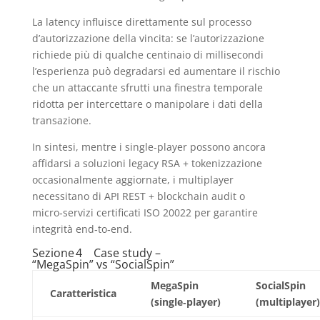
La latency influisce direttamente sul processo
d’autorizzazione della vincita: se l’autorizzazione
richiede più di qualche centinaio di millisecondi
l’esperienza può degradarsi ed aumentare il rischio
che un attaccante sfrutti una finestra temporale
ridotta per intercettare o manipolare i dati della
transazione.
In sintesi, mentre i single‑player possono ancora
affidarsi a soluzioni legacy RSA + tokenizzazione
occasionalmente aggiornate, i multiplayer
necessitano di API REST + blockchain audit o
micro‑servizi certificati ISO 20022 per garantire
integrità end‑to‑end.
Sezione 4 Case study –
“MegaSpin” vs “SocialSpin”
MegaSpin
SocialSpin
Caratteristica
(single‑player)
(multiplayer)