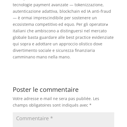
tecnologie payment avanzate — tokenizzazione,
autenticazione adattiva, blockchain ed IA anti‑fraud
— è ormai imprescindibile per sostenere un
ecosistema competitivo ed equo. Per gli operatorи
italiani che ambiscono a distinguersi nel mercato
globale basta guardare alle best practice evidenziate
qui sopra e adottare un approccio olistico dove
divertimento sociale e sicurezza finanziaria
camminano mano nella mano.
Poster le commentaire
Votre adresse e-mail ne sera pas publiée.
Les
champs obligatoires sont indiqués avec
*