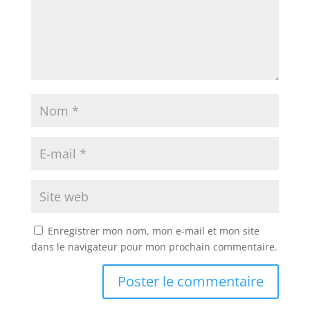
Enregistrer mon nom, mon e-mail et mon site
dans le navigateur pour mon prochain commentaire.