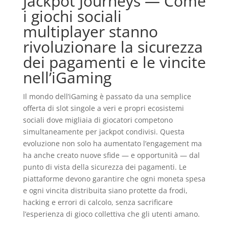
Jackpot Journeys — Come
i giochi sociali
multiplayer stanno
rivoluzionare la sicurezza
dei pagamenti e le vincite
nell’iGaming
Il mondo dell’iGaming è passato da una semplice
offerta di slot singole a veri e propri ecosistemi
sociali dove migliaia di giocatori competono
simultaneamente per jackpot condivisi. Questa
evoluzione non solo ha aumentato l’engagement ma
ha anche creato nuove sfide — e opportunità — dal
punto di vista della sicurezza dei pagamenti. Le
piattaforme devono garantire che ogni moneta spesa
e ogni vincita distribuita siano protette da frodi,
hacking e errori di calcolo, senza sacrificare
l’esperienza di gioco collettiva che gli utenti amano.