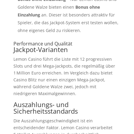
Goldene Walze bieten einen
Bonus ohne
Einzahlung
an. Dieser ist besonders attraktiv für
Spieler, die das Jackpot‑System erst testen wollen,
ohne eigenes Geld zu riskieren.
Performance und Qualität
Jackpot‑Varianten
Lemon Casino führt die Liste mit 12 progressiven
Slots und drei Mega‑Jackpots, die regelmäßig über
1 Million Euro erreichen. Im Vergleich dazu bietet
Casino Blitz nur einen einzigen Mega‑Jackpot,
während Goldene Walze zwei, jedoch mit
niedrigeren Maximalgewinnen.
Auszahlungs‑ und
Sicherheitsstandards
Die Auszahlungsgeschwindigkeit ist ein
entscheidender Faktor. Lemon Casino verarbeitet