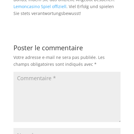
Lemoncasino Spiel offiziell
. Viel Erfolg und spielen
Sie stets verantwortungsbewusst!
Poster le commentaire
Votre adresse e-mail ne sera pas publiée.
Les
champs obligatoires sont indiqués avec
*