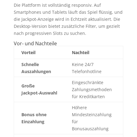
Die Plattform ist vollständig responsiv. Auf
Smartphones und Tablets läuft das Spiel flüssig, und
die Jackpot‑Anzeige wird in Echtzeit aktualisiert. Die
Desktop‑Version bietet zusätzliche Filter, um gezielt
nach progressiven Slots zu suchen.
Vor‑ und Nachteile
Vorteil
Nachteil
Schnelle
Keine 24/7
Auszahlungen
Telefonhotline
Eingeschränkte
Große
Zahlungsmethoden
Jackpot‑Auswahl
für Kreditkarten
Höhere
Bonus ohne
Mindesteinzahlung
Einzahlung
für
Bonusauszahlung