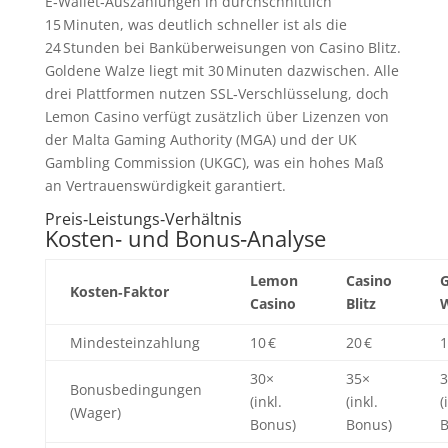
E‑Wallet‑Auszahlungen in durchschnittlich
15 Minuten, was deutlich schneller ist als die
24 Stunden bei Banküberweisungen von Casino Blitz.
Goldene Walze liegt mit 30 Minuten dazwischen. Alle
drei Plattformen nutzen SSL‑Verschlüsselung, doch
Lemon Casino verfügt zusätzlich über Lizenzen von
der Malta Gaming Authority (MGA) und der UK
Gambling Commission (UKGC), was ein hohes Maß
an Vertrauenswürdigkeit garantiert.
Preis‑Leistungs‑Verhältnis
Kosten‑ und Bonus‑Analyse
Lemon
Casino
G
Kosten‑Faktor
Casino
Blitz
W
Mindesteinzahlung
10 €
20 €
1
30×
35×
3
Bonusbedingungen
(inkl.
(inkl.
(
(Wager)
Bonus)
Bonus)
B