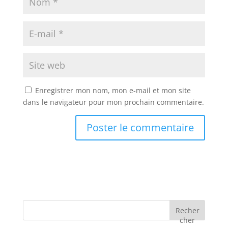
Enregistrer mon nom, mon e-mail et mon site
dans le navigateur pour mon prochain commentaire.
Recher
cher