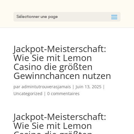
Sélectionner une page
Jackpot‑Meisterschaft:
Wie Sie mit Lemon
Casino die größten
Gewinnchancen nutzen
par
admintutrouverasjamais
|
Juin 13, 2025
|
Uncategorized
|
0 commentaires
Jackpot‑Meisterschaft:
Wie Sie mit Lemon