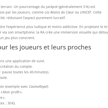
 terrain. Un pourcentage du jackpot (généralement 5 %) est
isie par les joueurs, comme
Les Restos du Cœur
ou
UNICEF
. Cette
té, réduisant l’aspect purement lucratif.
re l’expérience plus ludique et moins addictive. En projetant le ti
r via son smartphone, la RA crée une immersion visuelle qui déto
 un jeu plus conscient.
our les joueurs et leurs proches
ns une application de suivi.
a création du compte.
: pause toutes les 45 minutes).
doute.
tion (exemple avec
CasinoRoyal
)
« Mon profil ».
e ».
x. : 30 €).