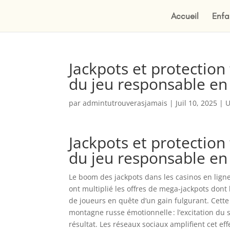
Accueil
Enfa
Jackpots et protection 
du jeu responsable en 
par
admintutrouverasjamais
|
Juil 10, 2025
|
U
Jackpots et protection 
du jeu responsable en 
Le boom des jackpots dans les casinos en lign
ont multiplié les offres de mega‑jackpots dont 
de joueurs en quête d’un gain fulgurant. Cett
montagne russe émotionnelle : l’excitation du s
résultat. Les réseaux sociaux amplifient cet eff