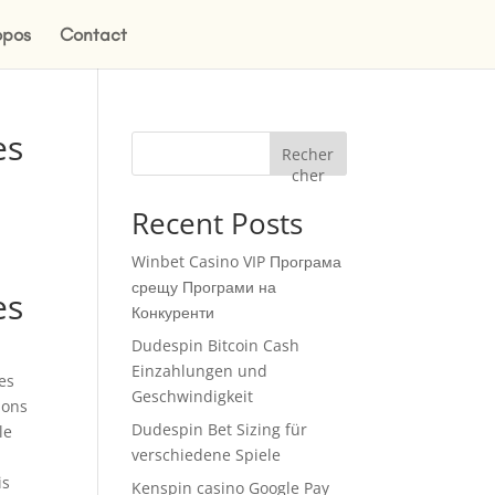
opos
Contact
es
Recher
cher
Recent Posts
Winbet Casino VIP Програма
срещу Програми на
es
Конкуренти
Dudespin Bitcoin Cash
Einzahlungen und
es
Geschwindigkeit
ions
Dudespin Bet Sizing für
le
verschiedene Spiele
e
is
Kenspin casino Google Pay