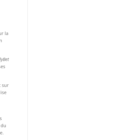
ur la
en
lyBet
ses
t sur
lise
s
t du
e.