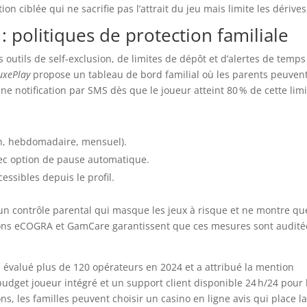
on ciblée qui ne sacrifie pas l’attrait du jeu mais limite les dérives
 : politiques de protection familiale
 outils de self‑exclusion, de limites de dépôt et d’alertes de temps
uxePlay
propose un tableau de bord familial où les parents peuven
une notification par SMS dès que le joueur atteint 80 % de cette limi
en, hebdomadaire, mensuel).
vec option de pause automatique.
cessibles depuis le profil.
un contrôle parental qui masque les jeux à risque et ne montre qu
ications eCOGRA et GamCare garantissent que ces mesures sont audité
 évalué plus de 120 opérateurs en 2024 et a attribué la mention
n budget joueur intégré et un support client disponible 24 h/24 pour 
s, les familles peuvent choisir un casino en ligne avis qui place l