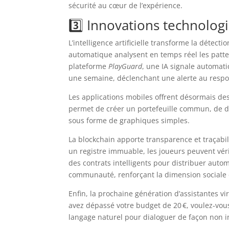
sécurité au cœur de l’expérience.
3️⃣ Innovations technolog
L’intelligence artificielle transforme la déte
automatique analysent en temps réel les patter
plateforme
PlayGuard
, une IA signale automat
une semaine, déclenchant une alerte au resp
Les applications mobiles offrent désormais de
permet de créer un portefeuille commun, de déf
sous forme de graphiques simples.
La blockchain apporte transparence et traçabil
un registre immuable, les joueurs peuvent véri
des contrats intelligents pour distribuer auto
communauté, renforçant la dimension sociale 
Enfin, la prochaine génération d’assistantes v
avez dépassé votre budget de 20 €, voulez‑vous 
langage naturel pour dialoguer de façon non i