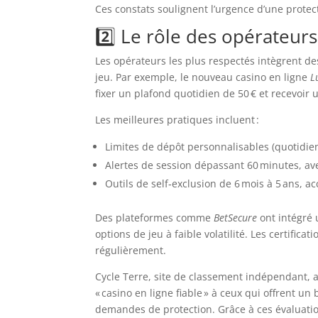
Ces constats soulignent l’urgence d’une protecti
2️⃣ Le rôle des opérateurs
Les opérateurs les plus respectés intègrent des
jeu. Par exemple, le nouveau casino en ligne
L
fixer un plafond quotidien de 50 € et recevoir 
Les meilleures pratiques incluent :
Limites de dépôt personnalisables (quotidi
Alertes de session dépassant 60 minutes, a
Outils de self‑exclusion de 6 mois à 5 ans, ac
Des plateformes comme
BetSecure
ont intégré 
options de jeu à faible volatilité. Les certif
régulièrement.
Cycle Terre, site de classement indépendant, a
« casino en ligne fiable » à ceux qui offrent u
demandes de protection. Grâce à ces évaluation