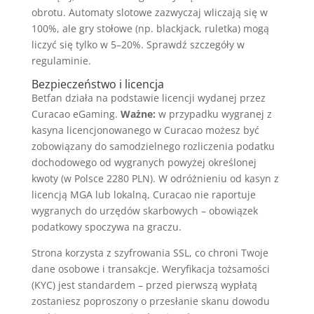
obrotu. Automaty slotowe zazwyczaj wliczają się w
100%, ale gry stołowe (np. blackjack, ruletka) mogą
liczyć się tylko w 5–20%. Sprawdź szczegóły w
regulaminie.
Bezpieczeństwo i licencja
Betfan działa na podstawie licencji wydanej przez
Curacao eGaming.
Ważne:
w przypadku wygranej z
kasyna licencjonowanego w Curacao możesz być
zobowiązany do samodzielnego rozliczenia podatku
dochodowego od wygranych powyżej określonej
kwoty (w Polsce 2280 PLN). W odróżnieniu od kasyn z
licencją MGA lub lokalną, Curacao nie raportuje
wygranych do urzędów skarbowych – obowiązek
podatkowy spoczywa na graczu.
Strona korzysta z szyfrowania SSL, co chroni Twoje
dane osobowe i transakcje. Weryfikacja tożsamości
(KYC) jest standardem – przed pierwszą wypłatą
zostaniesz poproszony o przesłanie skanu dowodu