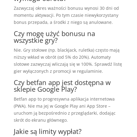
Zazwyczaj okres ważności bonusu wynosi 30 dni od
momentu aktywacji. Po tym czasie niewykorzystany
bonus przepada, a środki z niego są anulowane.
Czy mogę użyć bonusu na
wszystkie gry?
Nie. Gry stołowe (np. blackjack, ruletka) często mają
niższy wkład w obrót (od 5% do 20%). Automaty
slotowe zazwyczaj wliczają się w 100%. Sprawdź listę
gier wyłączonych z promocji w regulaminie.
Czy betfan app jest dostępna w
sklepie Google Play?
Betfan app to progresywna aplikacja internetowa
(PWA). Nie ma jej w Google Play ani App Store –
uruchom ją bezpośrednio z przeglądarki, dodając
skrót do ekranu głównego.
Jakie są limity wypłat?