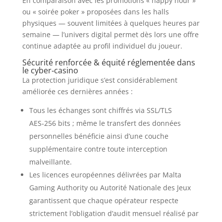
En comparaison avec les promotions « happy hour »
ou « soirée poker » proposées dans les halls
physiques — souvent limitées à quelques heures par
semaine — l’univers digital permet dès lors une offre
continue adaptée au profil individuel du joueur.
Sécurité renforcée & équité réglementée dans
le cyber‑casino
La protection juridique s’est considérablement
améliorée ces dernières années :
Tous les échanges sont chiffrés via SSL/TLS
AES‑256 bits ; même le transfert des données
personnelles bénéficie ainsi d’une couche
supplémentaire contre toute interception
malveillante.
Les licences européennes délivrées par Malta
Gaming Authority ou Autorité Nationale des Jeux
garantissent que chaque opérateur respecte
strictement l’obligation d’audit mensuel réalisé par