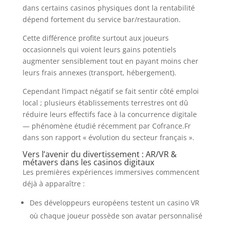
dans certains casinos physiques dont la rentabilité
dépend fortement du service bar/restauration.
Cette différence profite surtout aux joueurs
occasionnels qui voient leurs gains potentiels
augmenter sensiblement tout en payant moins cher
leurs frais annexes (transport, hébergement).
Cependant l’impact négatif se fait sentir côté emploi
local ; plusieurs établissements terrestres ont dû
réduire leurs effectifs face à la concurrence digitale
— phénomène étudié récemment par Cofrance.Fr
dans son rapport « évolution du secteur français ».
Vers l’avenir du divertissement : AR/VR &
métavers dans les casinos digitaux
Les premières expériences immersives commencent
déjà à apparaître :
Des développeurs européens testent un casino VR
où chaque joueur possède son avatar personnalisé