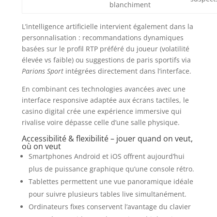
blanchiment
L’intelligence artificielle intervient également dans la
personnalisation : recommandations dynamiques
basées sur le profil RTP préféré du joueur (volatilité
élevée vs faible) ou suggestions de paris sportifs via
Parions Sport
intégrées directement dans l’interface.
En combinant ces technologies avancées avec une
interface responsive adaptée aux écrans tactiles, le
casino digital crée une expérience immersive qui
rivalise voire dépasse celle d’une salle physique.
Accessibilité & flexibilité – jouer quand on veut,
où on veut
Smartphones Android et iOS offrent aujourd’hui
plus de puissance graphique qu’une console rétro.
Tablettes permettent une vue panoramique idéale
pour suivre plusieurs tables live simultanément.
Ordinateurs fixes conservent l’avantage du clavier