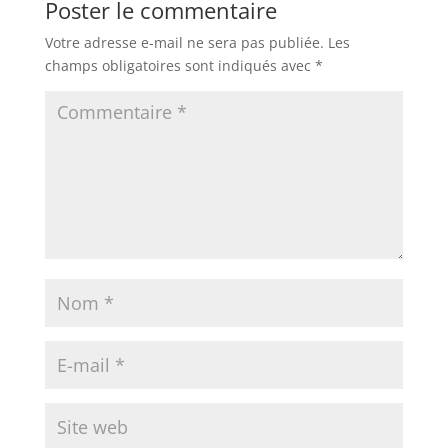
Poster le commentaire
Votre adresse e-mail ne sera pas publiée.
Les
champs obligatoires sont indiqués avec
*