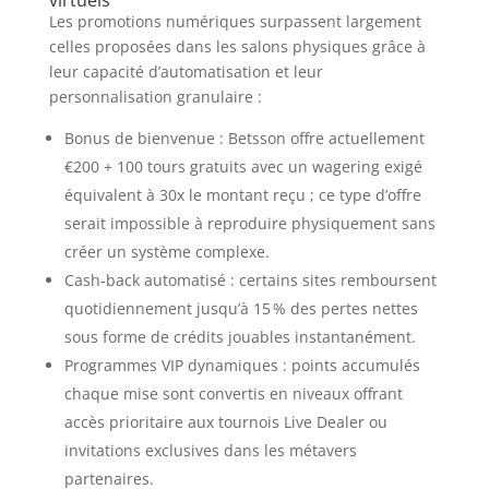
virtuels
Les promotions numériques surpassent largement
celles proposées dans les salons physiques grâce à
leur capacité d’automatisation et leur
personnalisation granulaire :
Bonus de bienvenue : Betsson offre actuellement
€200 + 100 tours gratuits avec un wagering exigé
équivalent à 30x le montant reçu ; ce type d’offre
serait impossible à reproduire physiquement sans
créer un système complexe.
Cash‑back automatisé : certains sites remboursent
quotidiennement jusqu’à 15 % des pertes nettes
sous forme de crédits jouables instantanément.
Programmes VIP dynamiques : points accumulés
chaque mise sont convertis en niveaux offrant
accès prioritaire aux tournois Live Dealer ou
invitations exclusives dans les métavers
partenaires.