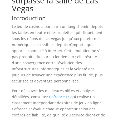
surpasse la salle de Las
Vegas
Introduction
Le jeu de casino a parcouru un long chemin depuis
les tables en feutre et les roulettes qui cliquetaient
sous les néons de Las Vegas jusqu’aux plateformes
numériques accessibles depuis n’importe quel
appareil connecté à Internet. Cette mutation ne s’est
pas produite du jour au lendemain ; elle résulte
d’une convergence entre l’évolution des
infrastructures informatiques et la volonté des
joueurs de trouver une expérience plus fluide, plus
sécurisée et davantage personnalisée.
Pour découvrir les meilleures offres et analyses
détaillées, consultez
Cofrance.Fr
qui réalise un
classement indépendant des sites de jeux en ligne.
Cofrance.Fr évalue chaque opérateur selon des
critères de fiabilité, de qualité du service client et de