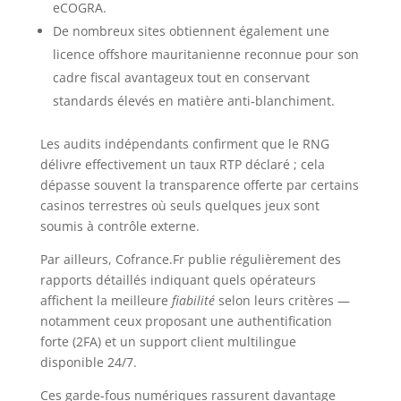
eCOGRA.
De nombreux sites obtiennent également une
licence offshore mauritanienne reconnue pour son
cadre fiscal avantageux tout en conservant
standards élevés en matière anti‑blanchiment.
Les audits indépendants confirment que le RNG
délivre effectivement un taux RTP déclaré ; cela
dépasse souvent la transparence offerte par certains
casinos terrestres où seuls quelques jeux sont
soumis à contrôle externe.
Par ailleurs, Cofrance.Fr publie régulièrement des
rapports détaillés indiquant quels opérateurs
affichent la meilleure
fiabilité
selon leurs critères —
notamment ceux proposant une authentification
forte (2FA) et un support client multilingue
disponible 24/7.
Ces garde‑fous numériques rassurent davantage