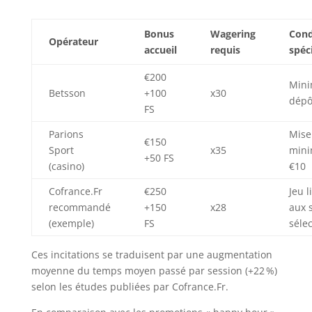
Bonus
Wagering
Cond
Opérateur
accueil
requis
spéc
€200
Min
Betsson
+100
x30
dépô
FS
Parions
Mise
€150
Sport
x35
min
+50 FS
(casino)
€10
Cofrance.Fr
€250
Jeu l
recommandé
+150
x28
aux s
(exemple)
FS
séle
Ces incitations se traduisent par une augmentation
moyenne du temps moyen passé par session (+22 %)
selon les études publiées par Cofrance.Fr.