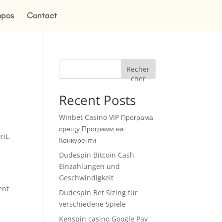
opos
Contact
Recher
cher
Recent Posts
Winbet Casino VIP Програма
срещу Програми на
int.
Конкуренти
Dudespin Bitcoin Cash
Einzahlungen und
Geschwindigkeit
ent
Dudespin Bet Sizing für
e
verschiedene Spiele
Kenspin casino Google Pay