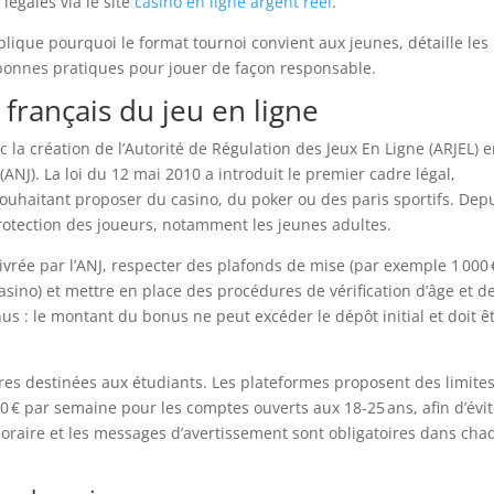
légales via le site
casino en ligne argent réel
.
plique pourquoi le format tournoi convient aux jeunes, détaille les
onnes pratiques pour jouer de façon responsable.
français du jeu en ligne
c la création de l’Autorité de Régulation des Jeux En Ligne (ARJEL) 
(ANJ). La loi du 12 mai 2010 a introduit le premier cadre légal,
uhaitant proposer du casino, du poker ou des paris sportifs. Dep
protection des joueurs, notamment les jeunes adultes.
ivrée par l’ANJ, respecter des plafonds de mise (par exemple 1 000 
ino) et mettre en place des procédures de vérification d’âge et d
nus : le montant du bonus ne peut excéder le dépôt initial et doit ê
fres destinées aux étudiants. Les plateformes proposent des limite
0 € par semaine pour les comptes ouverts aux 18‑25 ans, afin d’évit
poraire et les messages d’avertissement sont obligatoires dans cha