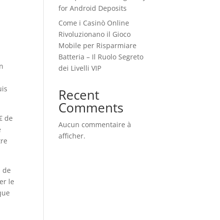
for Android Deposits
Come i Casinò Online
Rivoluzionano il Gioco
Mobile per Risparmiare
Batteria – Il Ruolo Segreto
en
dei Livelli VIP
uis
Recent
Comments
€ de
Aucun commentaire à
e
afficher.
tre
s de
er le
que