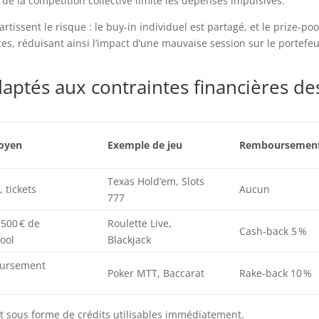
de la compétition collective limite les dépenses impulsives.
rtissent le risque : le buy‑in individuel est partagé, et le prize‑poo
, réduisant ainsi l’impact d’une mauvaise session sur le portefeu
aptés aux contraintes financières de
oyen
Exemple de jeu
Remboursemen
Texas Hold’em, Slots
, tickets
Aucun
777
 500 € de
Roulette Live,
Cash‑back 5 %
pool
Blackjack
ursement
Poker MTT, Baccarat
Rake‑back 10 %
nt sous forme de crédits utilisables immédiatement.