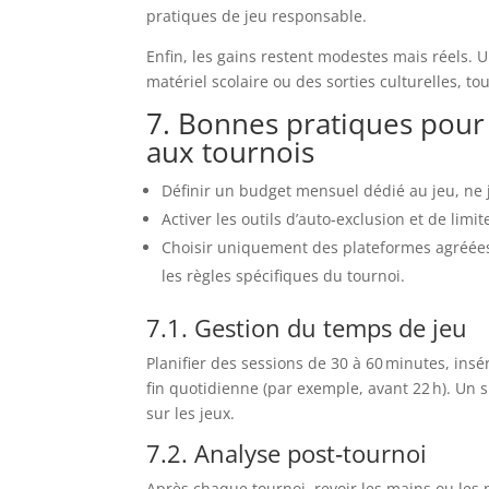
pratiques de jeu responsable.
Enfin, les gains restent modestes mais réels. U
matériel scolaire ou des sorties culturelles, to
7. Bonnes pratiques pour 
aux tournois
Définir un budget mensuel dédié au jeu, ne j
Activer les outils d’auto‑exclusion et de lim
Choisir uniquement des plateformes agréées p
les règles spécifiques du tournoi.
7.1. Gestion du temps de jeu
Planifier des sessions de 30 à 60 minutes, ins
fin quotidienne (par exemple, avant 22 h). Un s
sur les jeux.
7.2. Analyse post‑tournoi
Après chaque tournoi, revoir les mains ou les p