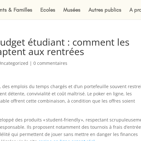
nts & Familles
Ecoles
Musées
Autres publics
A pr
budget étudiant : comment les
aptent aux rentrées
Uncategorized
|
0 commentaires
, des emplois du temps chargés et d’un portefeuille souvent restre
ent détente, convivialité et coût maîtrisé. Le poker en ligne, les
table offrent cette combinaison, à condition que les offres soient
eloppé des produits « student‑friendly », respectant scrupuleusem
u responsable. Ils proposent notamment des tournois à frais d’entré
délité qui permettent de jouer sans mettre en danger les finances