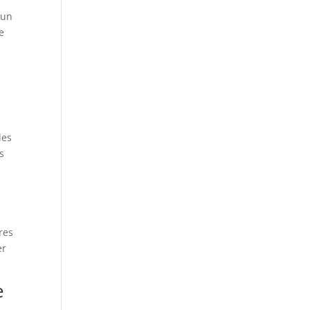
 un
e
des
s
res
er
e