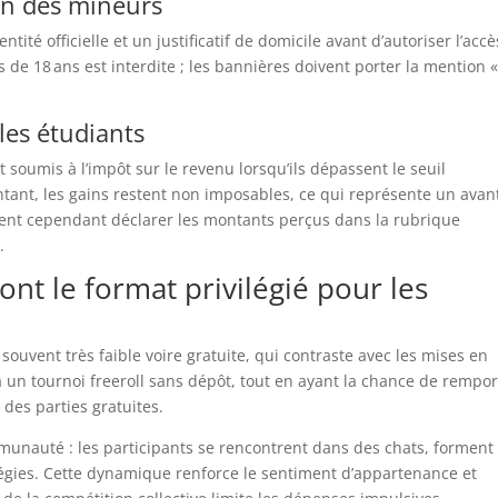
ion des mineurs
tité officielle et un justificatif de domicile avant d’autoriser l’accè
s de 18 ans est interdite ; les bannières doivent porter la mention «
 les étudiants
t soumis à l’impôt sur le revenu lorsqu’ils dépassent le seuil
ntant, les gains restent non imposables, ce qui représente un avan
vent cependant déclarer les montants perçus dans la rubrique
.
ont le format privilégié pour les
 souvent très faible voire gratuite, qui contraste avec les mises en
à un tournoi freeroll sans dépôt, tout en ayant la chance de rempor
 des parties gratuites.
mmunauté : les participants se rencontrent dans des chats, forment
tégies. Cette dynamique renforce le sentiment d’appartenance et