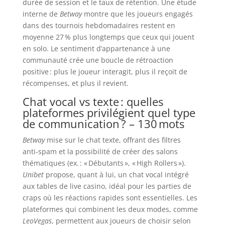
durée de session et le taux de rétention. Une étude
interne de
Betway
montre que les joueurs engagés
dans des tournois hebdomadaires restent en
moyenne 27 % plus longtemps que ceux qui jouent
en solo. Le sentiment d’appartenance à une
communauté crée une boucle de rétroaction
positive : plus le joueur interagit, plus il reçoit de
récompenses, et plus il revient.
Chat vocal vs texte : quelles
plateformes privilégient quel type
de communication ? – 130 mots
Betway
mise sur le chat texte, offrant des filtres
anti‑spam et la possibilité de créer des salons
thématiques (ex. : « Débutants », « High Rollers »).
Unibet
propose, quant à lui, un chat vocal intégré
aux tables de live casino, idéal pour les parties de
craps où les réactions rapides sont essentielles. Les
plateformes qui combinent les deux modes, comme
LeoVegas
, permettent aux joueurs de choisir selon