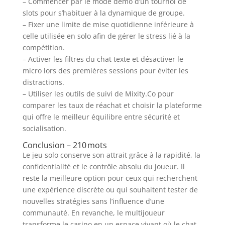
– Commencer par le mode démo d’un tournoi de
slots pour s’habituer à la dynamique de groupe.
– Fixer une limite de mise quotidienne inférieure à
celle utilisée en solo afin de gérer le stress lié à la
compétition.
– Activer les filtres du chat texte et désactiver le
micro lors des premières sessions pour éviter les
distractions.
– Utiliser les outils de suivi de Mixity.Co pour
comparer les taux de réachat et choisir la plateforme
qui offre le meilleur équilibre entre sécurité et
socialisation.
Conclusion – 210 mots
Le jeu solo conserve son attrait grâce à la rapidité, la
confidentialité et le contrôle absolu du joueur. Il
reste la meilleure option pour ceux qui recherchent
une expérience discrète ou qui souhaitent tester de
nouvelles stratégies sans l’influence d’une
communauté. En revanche, le multijoueur
transforme le casino en un espace vivant où le chat,