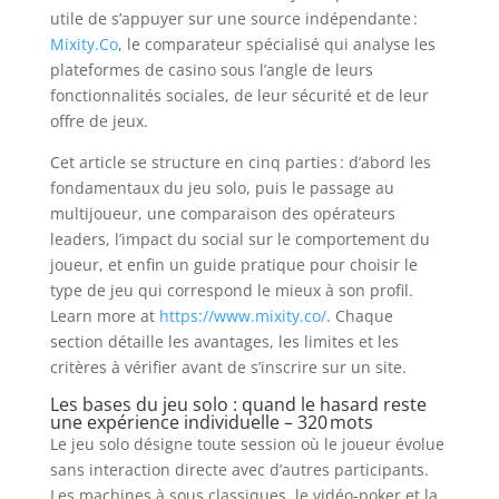
utile de s’appuyer sur une source indépendante :
Mixity.Co
, le comparateur spécialisé qui analyse les
plateformes de casino sous l’angle de leurs
fonctionnalités sociales, de leur sécurité et de leur
offre de jeux.
Cet article se structure en cinq parties : d’abord les
fondamentaux du jeu solo, puis le passage au
multijoueur, une comparaison des opérateurs
leaders, l’impact du social sur le comportement du
joueur, et enfin un guide pratique pour choisir le
type de jeu qui correspond le mieux à son profil.
Learn more at
https://www.mixity.co/
. Chaque
section détaille les avantages, les limites et les
critères à vérifier avant de s’inscrire sur un site.
Les bases du jeu solo : quand le hasard reste
une expérience individuelle – 320 mots
Le jeu solo désigne toute session où le joueur évolue
sans interaction directe avec d’autres participants.
Les machines à sous classiques, le vidéo‑poker et la