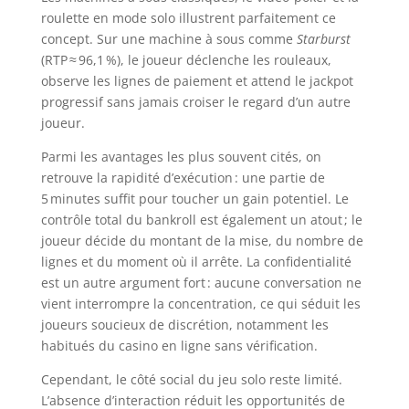
roulette en mode solo illustrent parfaitement ce
concept. Sur une machine à sous comme
Starburst
(RTP ≈ 96,1 %), le joueur déclenche les rouleaux,
observe les lignes de paiement et attend le jackpot
progressif sans jamais croiser le regard d’un autre
joueur.
Parmi les avantages les plus souvent cités, on
retrouve la rapidité d’exécution : une partie de
5 minutes suffit pour toucher un gain potentiel. Le
contrôle total du bankroll est également un atout ; le
joueur décide du montant de la mise, du nombre de
lignes et du moment où il arrête. La confidentialité
est un autre argument fort : aucune conversation ne
vient interrompre la concentration, ce qui séduit les
joueurs soucieux de discrétion, notamment les
habitués du casino en ligne sans vérification.
Cependant, le côté social du jeu solo reste limité.
L’absence d’interaction réduit les opportunités de