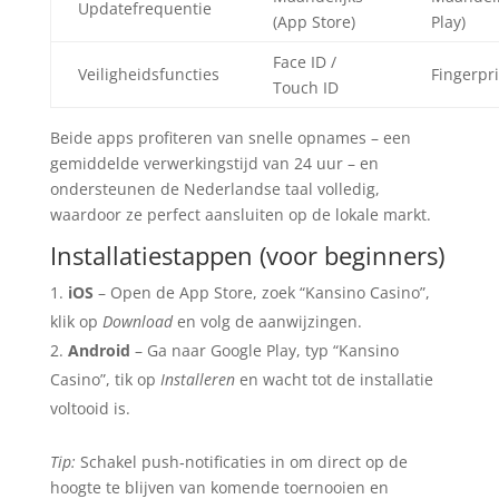
Updatefrequentie
(App Store)
Play)
Face ID /
Veiligheidsfuncties
Fingerpri
Touch ID
Beide apps profiteren van snelle opnames – een
gemiddelde verwerkingstijd van 24 uur – en
ondersteunen de Nederlandse taal volledig,
waardoor ze perfect aansluiten op de lokale markt.
Installatiestappen (voor beginners)
iOS
– Open de App Store, zoek “Kansino Casino”,
klik op
Download
en volg de aanwijzingen.
Android
– Ga naar Google Play, typ “Kansino
Casino”, tik op
Installeren
en wacht tot de installatie
voltooid is.
Tip:
Schakel push‑notificaties in om direct op de
hoogte te blijven van komende toernooien en