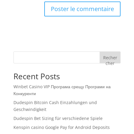
Recher
cher
Recent Posts
Winbet Casino VIP Програма срещу Програми на
Конкуренти
Dudespin Bitcoin Cash Einzahlungen und
Geschwindigkeit
Dudespin Bet Sizing für verschiedene Spiele
Kenspin casino Google Pay for Android Deposits