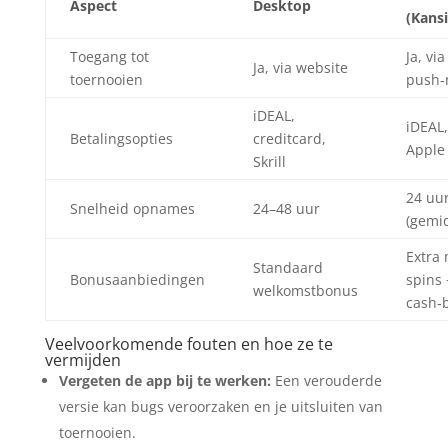
Aspect
Desktop
(Kans
Toegang tot
Ja, vi
Ja, via website
toernooien
push‑n
iDEAL,
iDEAL,
Betalingsopties
creditcard,
Apple 
Skrill
24 uu
Snelheid opnames
24–48 uur
(gemi
Extra
Standaard
Bonusaanbiedingen
spins 
welkomstbonus
cash‑
Veelvoorkomende fouten en hoe ze te
vermijden
Vergeten de app bij te werken:
Een verouderde
versie kan bugs veroorzaken en je uitsluiten van
toernooien.