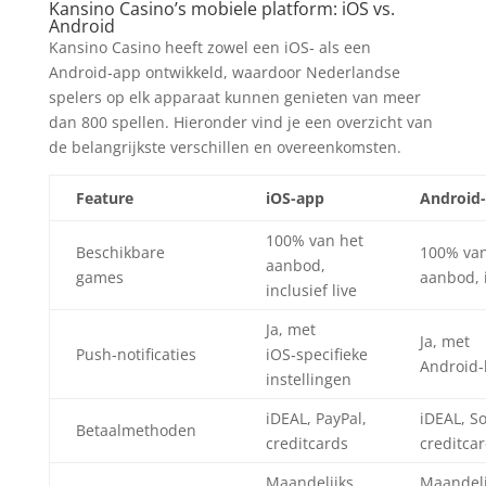
Kansino Casino’s mobiele platform: iOS vs.
Android
Kansino Casino heeft zowel een iOS‑ als een
Android‑app ontwikkeld, waardoor Nederlandse
spelers op elk apparaat kunnen genieten van meer
dan 800 spellen. Hieronder vind je een overzicht van
de belangrijkste verschillen en overeenkomsten.
Feature
iOS-app
Android
100% van het
Beschikbare
100% van
aanbod,
games
aanbod, i
inclusief live
Ja, met
Ja, met
Push‑notificaties
iOS‑specifieke
Android‑
instellingen
iDEAL, PayPal,
iDEAL, So
Betaalmethoden
creditcards
creditca
Maandelijks
Maandeli