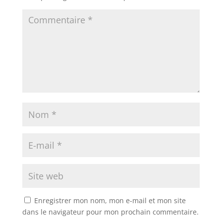
Enregistrer mon nom, mon e-mail et mon site
dans le navigateur pour mon prochain commentaire.