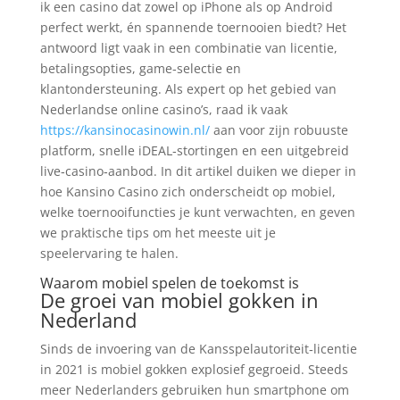
ik een casino dat zowel op iPhone als op Android
perfect werkt, én spannende toernooien biedt? Het
antwoord ligt vaak in een combinatie van licentie,
betalingsopties, game‑selectie en
klantondersteuning. Als expert op het gebied van
Nederlandse online casino’s, raad ik vaak
https://kansinocasinowin.nl/
aan voor zijn robuuste
platform, snelle iDEAL‑stortingen en een uitgebreid
live‑casino‑aanbod. In dit artikel duiken we dieper in
hoe Kansino Casino zich onderscheidt op mobiel,
welke toernooifuncties je kunt verwachten, en geven
we praktische tips om het meeste uit je
speelervaring te halen.
Waarom mobiel spelen de toekomst is
De groei van mobiel gokken in
Nederland
Sinds de invoering van de Kansspelautoriteit‑licentie
in 2021 is mobiel gokken explosief gegroeid. Steeds
meer Nederlanders gebruiken hun smartphone om