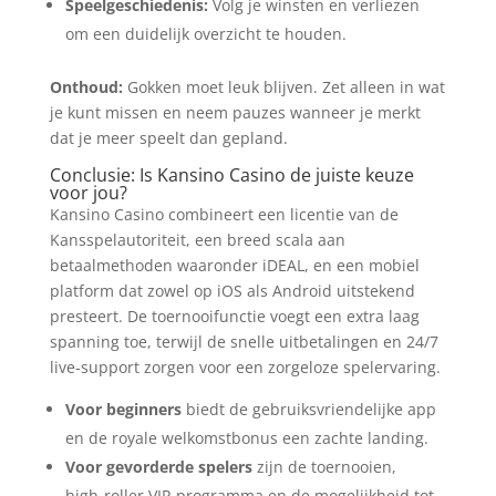
Speelgeschiedenis:
Volg je winsten en verliezen
om een duidelijk overzicht te houden.
Onthoud:
Gokken moet leuk blijven. Zet alleen in wat
je kunt missen en neem pauzes wanneer je merkt
dat je meer speelt dan gepland.
Conclusie: Is Kansino Casino de juiste keuze
voor jou?
Kansino Casino combineert een licentie van de
Kansspelautoriteit, een breed scala aan
betaalmethoden waaronder iDEAL, en een mobiel
platform dat zowel op iOS als Android uitstekend
presteert. De toernooifunctie voegt een extra laag
spanning toe, terwijl de snelle uitbetalingen en 24/7
live‑support zorgen voor een zorgeloze spelervaring.
Voor beginners
biedt de gebruiksvriendelijke app
en de royale welkomstbonus een zachte landing.
Voor gevorderde spelers
zijn de toernooien,
high‑roller VIP‑programma en de mogelijkheid tot