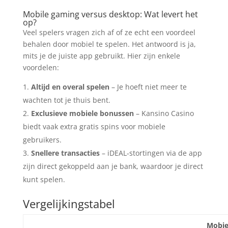
Mobile gaming versus desktop: Wat levert het
op?
Veel spelers vragen zich af of ze echt een voordeel
behalen door mobiel te spelen. Het antwoord is ja,
mits je de juiste app gebruikt. Hier zijn enkele
voordelen:
Altijd en overal spelen
– Je hoeft niet meer te
wachten tot je thuis bent.
Exclusieve mobiele bonussen
– Kansino Casino
biedt vaak extra gratis spins voor mobiele
gebruikers.
Snellere transacties
– iDEAL‑stortingen via de app
zijn direct gekoppeld aan je bank, waardoor je direct
kunt spelen.
Vergelijkingstabel
Mobie