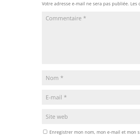
Votre adresse e-mail ne sera pas publiée.
Les 
Enregistrer mon nom, mon e-mail et mon s