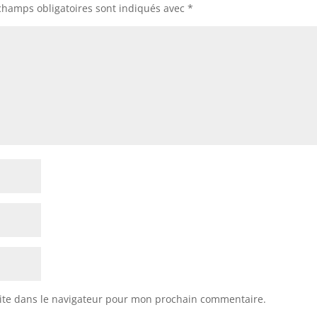
champs obligatoires sont indiqués avec
*
ite dans le navigateur pour mon prochain commentaire.