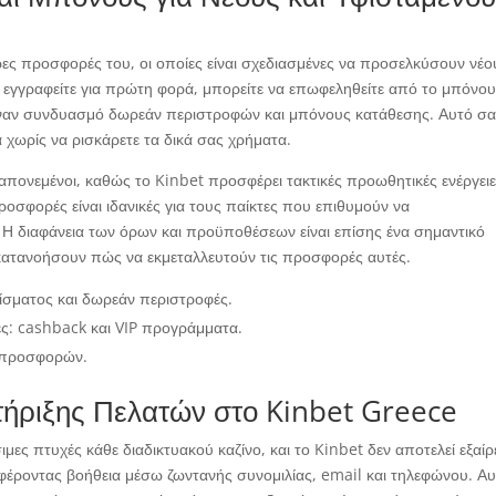
ωρες προσφορές του, οι οποίες είναι σχεδιασμένες να προσελκύσουν νέο
 εγγραφείτε για πρώτη φορά, μπορείτε να επωφεληθείτε από το μπόνο
έναν συνδυασμό δωρεάν περιστροφών και μπόνους κατάθεσης. Αυτό σ
ια χωρίς να ρισκάρετε τα δικά σας χρήματα.
απονεμένοι, καθώς το Kinbet προσφέρει τακτικές προωθητικές ενέργειε
οσφορές είναι ιδανικές για τους παίκτες που επιθυμούν να
 Η διαφάνεια των όρων και προϋποθέσεων είναι επίσης ένα σημαντικό
 κατανοήσουν πώς να εκμεταλλευτούν τις προσφορές αυτές.
ίσματος και δωρεάν περιστροφές.
ες: cashback και VIP προγράμματα.
ν προσφορών.
τήριξης Πελατών στο Kinbet Greece
ιμες πτυχές κάθε διαδικτυακού καζίνο, και το Kinbet δεν αποτελεί εξαίρ
φέροντας βοήθεια μέσω ζωντανής συνομιλίας, email και τηλεφώνου. Α