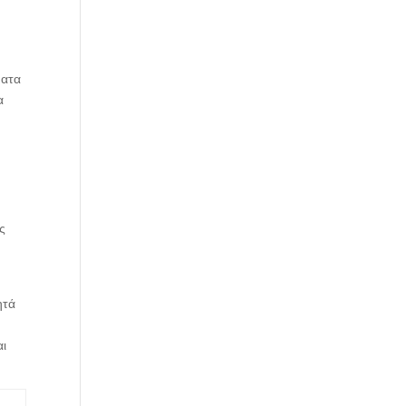
ματα
α
ς
ς
ητά
αι