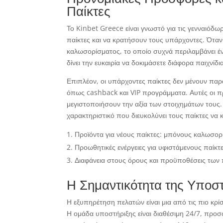
Παίκτες
Το Kinbet Greece είναι γνωστό για τις γενναιόδ
παίκτες και να κρατήσουν τους υπάρχοντες. Όταν
καλωσορίσματος, το οποίο συχνά περιλαμβάνει 
δίνει την ευκαιρία να δοκιμάσετε διάφορα παιχνίδ
Επιπλέον, οι υπάρχοντες παίκτες δεν μένουν παρ
όπως cashback και VIP προγράμματα. Αυτές οι πρ
μεγιστοποιήσουν την αξία των στοιχημάτων τους.
χαρακτηριστικό που διευκολύνει τους παίκτες να
Προϊόντα για νέους παίκτες: μπόνους καλωσορ
Προωθητικές ενέργειες για υφιστάμενους παίκτ
Διαφάνεια στους όρους και προϋποθέσεις τω
Η Σημαντικότητα της Υποσ
Η εξυπηρέτηση πελατών είναι μια από τις πιο κρίσ
Η ομάδα υποστήριξης είναι διαθέσιμη 24/7, προσ