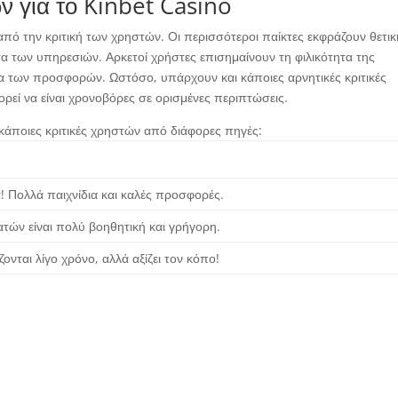
ν για το Kinbet Casino
από την κριτική των χρηστών. Οι περισσότεροι παίκτες εκφράζουν θετικ
ητα των υπηρεσιών. Αρκετοί χρήστες επισημαίνουν τη φιλικότητα της
α των προσφορών. Ωστόσο, υπάρχουν και κάποιες αρνητικές κριτικές
πορεί να είναι χρονοβόρες σε ορισμένες περιπτώσεις.
 κάποιες κριτικές χρηστών από διάφορες πηγές:
α! Πολλά παιχνίδια και καλές προσφορές.
τών είναι πολύ βοηθητική και γρήγορη.
ζονται λίγο χρόνο, αλλά αξίζει τον κόπο!