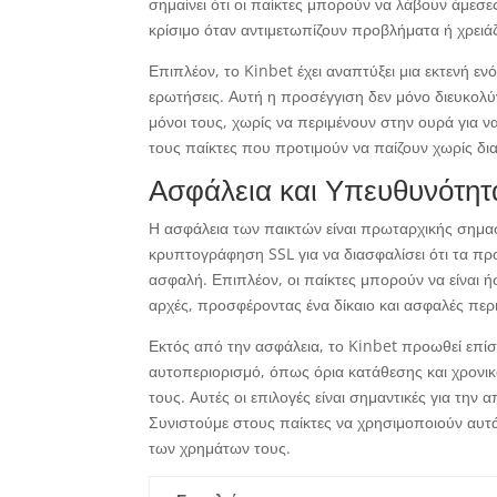
σημαίνει ότι οι παίκτες μπορούν να λάβουν άμεσε
κρίσιμο όταν αντιμετωπίζουν προβλήματα ή χρειάζ
Επιπλέον, το Kinbet έχει αναπτύξει μια εκτενή 
ερωτήσεις. Αυτή η προσέγγιση δεν μόνο διευκολύν
μόνοι τους, χωρίς να περιμένουν στην ουρά για ν
τους παίκτες που προτιμούν να παίζουν χωρίς δι
Ασφάλεια και Υπευθυνότητα
Η ασφάλεια των παικτών είναι πρωταρχικής σημα
κρυπτογράφηση SSL για να διασφαλίσει ότι τα π
ασφαλή. Επιπλέον, οι παίκτες μπορούν να είναι ήσ
αρχές, προσφέροντας ένα δίκαιο και ασφαλές περι
Εκτός από την ασφάλεια, το Kinbet προωθεί επί
αυτοπεριορισμό, όπως όρια κατάθεσης και χρονικ
τους. Αυτές οι επιλογές είναι σημαντικές για την
Συνιστούμε στους παίκτες να χρησιμοποιούν αυτά 
των χρημάτων τους.