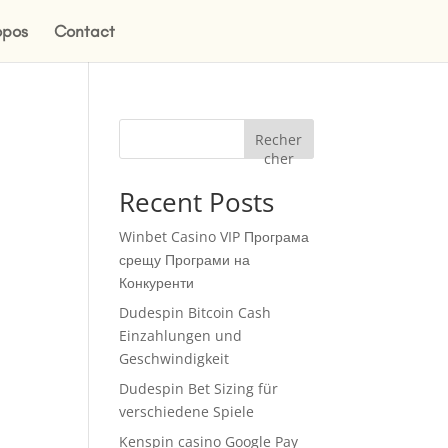
opos
Contact
Recher
cher
Recent Posts
Winbet Casino VIP Програма
срещу Програми на
Конкуренти
Dudespin Bitcoin Cash
Einzahlungen und
Geschwindigkeit
Dudespin Bet Sizing für
verschiedene Spiele
Kenspin casino Google Pay