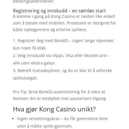
betalingsalternativer.
Registrering og innskudd – en sømløs start
Å komme i gang på Kong Casino er nesten like enkelt
som å betale med mobilen. Prosessen er designet for
både nybegynnere og erfarne spillere.
Registrer deg med BankID – ingen lange skjemaer,
kun noen få klikk.
Velg innskudd via Vipps, Visa eller Mastercard –
alle uten ekstra gebyr.
Bekreft transaksjonen, og du er klar til å utforske
spillutvalget.
Pro Tip: Bruk BankID‑autentisering for å sikre at
kontoen din er beskyttet mot uautorisert tilgang.
Hva gjør Kong Casino unikt?
Ingen omsetningskrav – du får gevinstene dine
uten å måtte spille gjennom.