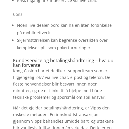
Rask tilgang til kundeservice via live‑chat.
Cons:
Noen live‑dealer‑bord kan ha en liten forsinkelse
på mobilnettverk.
Skjermstørrelsen kan begrense oversikten over
komplekse spill som pokerturneringer.
Kundeservice og betalingshåndtering – hva du
kan forvente
Kong Casino har et dedikert supportteam som er
tilgjengelig 24/7 via live‑chat, e‑post og telefon. De
fleste henvendelser blir besvart innen noen
minutter, og de er flinke til å hjelpe med både
tekniske problemer og spørsmål om spillansvar.
Når det gjelder betalingshåndtering, er Vipps den
raskeste metoden. En innskuddstransaksjon
gjennom Vipps behandles umiddelbart, og uttakene
blir vanligvis fullført innen én virkedag. Dette er en