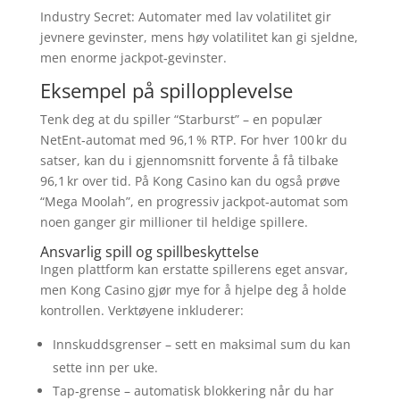
Industry Secret: Automater med lav volatilitet gir
jevnere gevinster, mens høy volatilitet kan gi sjeldne,
men enorme jackpot‑gevinster.
Eksempel på spillopplevelse
Tenk deg at du spiller “Starburst” – en populær
NetEnt‑automat med 96,1 % RTP. For hver 100 kr du
satser, kan du i gjennomsnitt forvente å få tilbake
96,1 kr over tid. På Kong Casino kan du også prøve
“Mega Moolah”, en progressiv jackpot‑automat som
noen ganger gir millioner til heldige spillere.
Ansvarlig spill og spillbeskyttelse
Ingen plattform kan erstatte spillerens eget ansvar,
men Kong Casino gjør mye for å hjelpe deg å holde
kontrollen. Verktøyene inkluderer:
Innskuddsgrenser – sett en maksimal sum du kan
sette inn per uke.
Tap‑grense – automatisk blokkering når du har